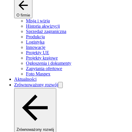
O firmie
Misja i wizja
Historia akwizycji
Sprzedaż zagraniczna
Produkcja
Logistyka
Innowacje
Projekty UE
Projekty krajowe
Ogłoszenia i dokumenty
Zapytania ofertowe
Foto Maspex
Aktualności
Zrównoważony rozwój
Zrównoważony rozwój