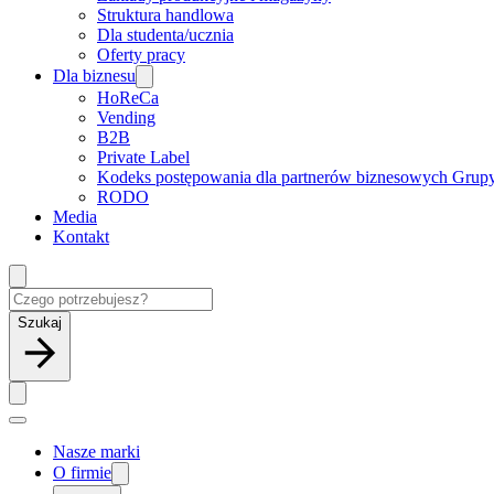
Struktura handlowa
Dla studenta/ucznia
Oferty pracy
Dla biznesu
HoReCa
Vending
B2B
Private Label
Kodeks postępowania dla partnerów biznesowych Grup
RODO
Media
Kontakt
Szukaj
Nasze marki
O firmie