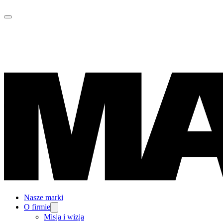
Nasze marki
O firmie
Misja i wizja