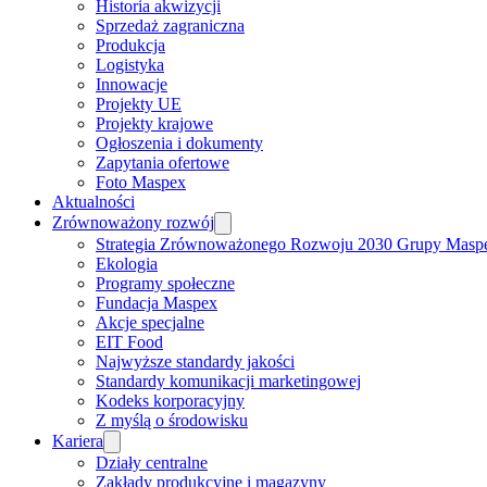
Historia akwizycji
Sprzedaż zagraniczna
Produkcja
Logistyka
Innowacje
Projekty UE
Projekty krajowe
Ogłoszenia i dokumenty
Zapytania ofertowe
Foto Maspex
Aktualności
Zrównoważony rozwój
Strategia Zrównoważonego Rozwoju 2030 Grupy Masp
Ekologia
Programy społeczne
Fundacja Maspex
Akcje specjalne
EIT Food
Najwyższe standardy jakości
Standardy komunikacji marketingowej
Kodeks korporacyjny
Z myślą o środowisku
Kariera
Działy centralne
Zakłady produkcyjne i magazyny