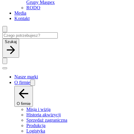
Grupy Maspex
RODO
Media
Kontakt
Szukaj
Nasze marki
O firmie
O firmie
Misja i wizja
Historia akwizycji
Sprzedaż zagraniczna
Produkcja
Logistyka