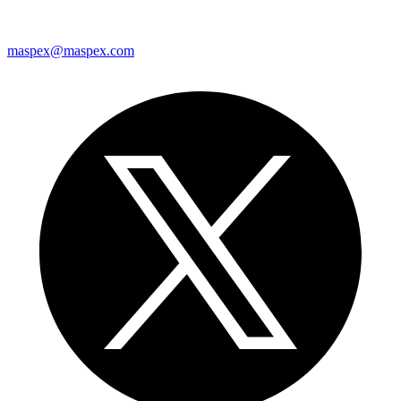
maspex@maspex.com