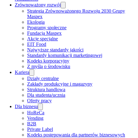
Zrównoważony rozwój
Strategia Zrównoważonego Rozwoju 2030 Grupy
Maspex
Ekologia
Programy społeczne
Fundacja Maspex
Akcje specjalne
EIT Food
Najwyższe standardy jakości
Standardy komunikacji marketingowej
Kodeks korporacyjny
Z myślą o środowisku
Kariera
Działy centralne
Zakłady produkcyjne i magazyny
Struktura handlowa
Dla studenta/ucznia
Oferty pracy
Dla biznesu
HoReCa
Vending
B2B
Private Label
Kodeks postępowania dla partnerów biznesowych