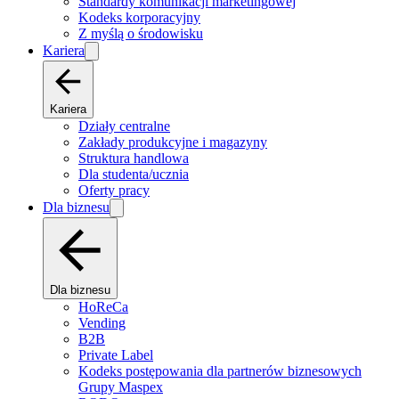
Standardy komunikacji marketingowej
Kodeks korporacyjny
Z myślą o środowisku
Kariera
Kariera
Działy centralne
Zakłady produkcyjne i magazyny
Struktura handlowa
Dla studenta/ucznia
Oferty pracy
Dla biznesu
Dla biznesu
HoReCa
Vending
B2B
Private Label
Kodeks postępowania dla partnerów biznesowych
Grupy Maspex