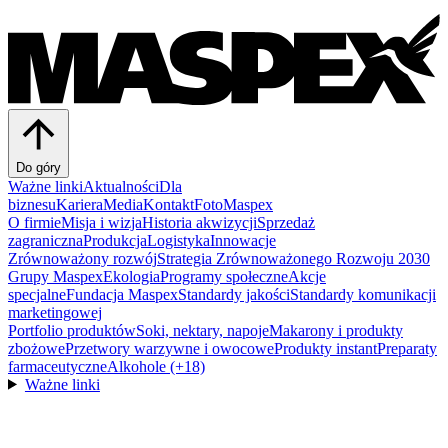
Do góry
Ważne linki
Aktualności
Dla
biznesu
Kariera
Media
Kontakt
FotoMaspex
O firmie
Misja i wizja
Historia akwizycji
Sprzedaż
zagraniczna
Produkcja
Logistyka
Innowacje
Zrównoważony rozwój
Strategia Zrównoważonego Rozwoju 2030
Grupy Maspex
Ekologia
Programy społeczne
Akcje
specjalne
Fundacja Maspex
Standardy jakości
Standardy komunikacji
marketingowej
Portfolio produktów
Soki, nektary, napoje
Makarony i produkty
zbożowe
Przetwory warzywne i owocowe
Produkty instant
Preparaty
farmaceutyczne
Alkohole (+18)
Ważne linki