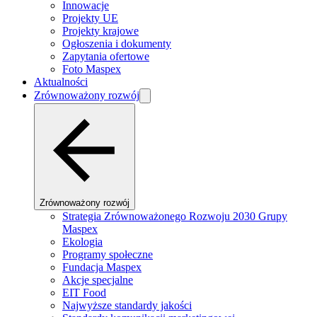
Innowacje
Projekty UE
Projekty krajowe
Ogłoszenia i dokumenty
Zapytania ofertowe
Foto Maspex
Aktualności
Zrównoważony rozwój
Zrównoważony rozwój
Strategia Zrównoważonego Rozwoju 2030 Grupy
Maspex
Ekologia
Programy społeczne
Fundacja Maspex
Akcje specjalne
EIT Food
Najwyższe standardy jakości