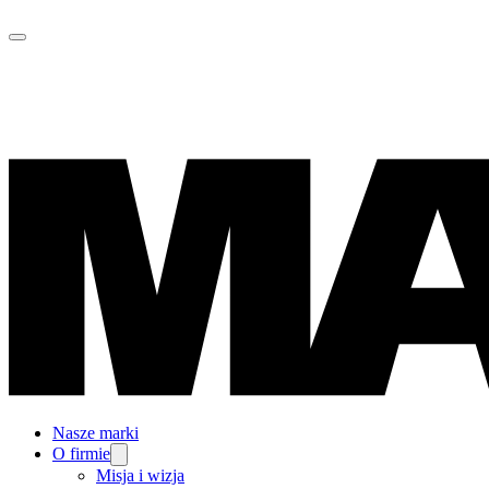
Nasze marki
O firmie
Misja i wizja