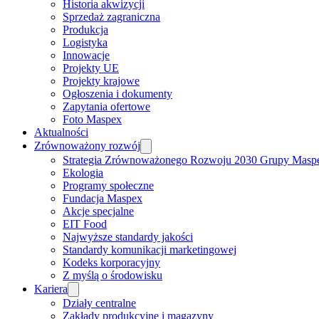
Historia akwizycji
Sprzedaż zagraniczna
Produkcja
Logistyka
Innowacje
Projekty UE
Projekty krajowe
Ogłoszenia i dokumenty
Zapytania ofertowe
Foto Maspex
Aktualności
Zrównoważony rozwój
Strategia Zrównoważonego Rozwoju 2030 Grupy Masp
Ekologia
Programy społeczne
Fundacja Maspex
Akcje specjalne
EIT Food
Najwyższe standardy jakości
Standardy komunikacji marketingowej
Kodeks korporacyjny
Z myślą o środowisku
Kariera
Działy centralne
Zakłady produkcyjne i magazyny