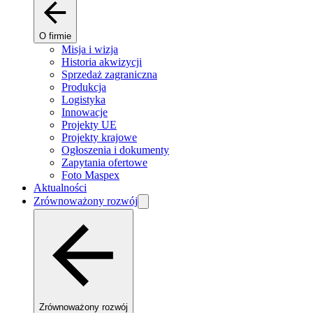
O firmie
Misja i wizja
Historia akwizycji
Sprzedaż zagraniczna
Produkcja
Logistyka
Innowacje
Projekty UE
Projekty krajowe
Ogłoszenia i dokumenty
Zapytania ofertowe
Foto Maspex
Aktualności
Zrównoważony rozwój
Zrównoważony rozwój