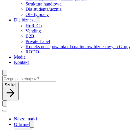
Struktura handlowa
Dla studenta/ucznia
Oferty pracy
Dla biznesu
HoReCa
Vending
B2B
Private Label
Kodeks postępowania dla partnerów biznesowych Grup
RODO
Media
Kontakt
Szukaj
Nasze marki
O firmie