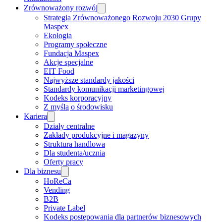
Zrównoważony rozwój
Strategia Zrównoważonego Rozwoju 2030 Grupy
Maspex
Ekologia
Programy społeczne
Fundacja Maspex
Akcje specjalne
EIT Food
Najwyższe standardy jakości
Standardy komunikacji marketingowej
Kodeks korporacyjny
Z myślą o środowisku
Kariera
Działy centralne
Zakłady produkcyjne i magazyny
Struktura handlowa
Dla studenta/ucznia
Oferty pracy
Dla biznesu
HoReCa
Vending
B2B
Private Label
Kodeks postępowania dla partnerów biznesowych