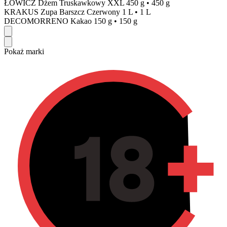
ŁOWICZ Dżem Truskawkowy XXL 450 g
•
450 g
KRAKUS Zupa Barszcz Czerwony 1 L
•
1 L
DECOMORRENO Kakao 150 g
•
150 g
Pokaż marki