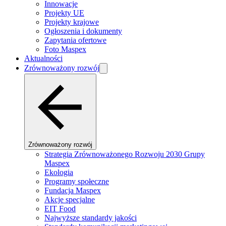
Innowacje
Projekty UE
Projekty krajowe
Ogłoszenia i dokumenty
Zapytania ofertowe
Foto Maspex
Aktualności
Zrównoważony rozwój
Zrównoważony rozwój
Strategia Zrównoważonego Rozwoju 2030 Grupy
Maspex
Ekologia
Programy społeczne
Fundacja Maspex
Akcje specjalne
EIT Food
Najwyższe standardy jakości