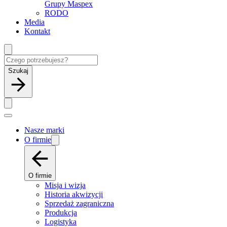
Grupy Maspex
RODO
Media
Kontakt
Szukaj
Nasze marki
O firmie
O firmie
Misja i wizja
Historia akwizycji
Sprzedaż zagraniczna
Produkcja
Logistyka