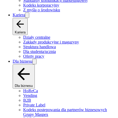
Standardy komunikacji marketingowej
Kodeks korporacyjny
Z myślą o środowisku
Kariera
Kariera
Działy centralne
Zakłady produkcyjne i magazyny
Struktura handlowa
Dla studenta/ucznia
Oferty pracy
Dla biznesu
Dla biznesu
HoReCa
Vending
B2B
Private Label
Kodeks postępowania dla partnerów biznesowych
Grupy Maspex