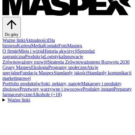
Do góry
Ważne linki
Aktualności
Dla
biznesu
Kariera
Media
Kontakt
FotoMaspex
O firmie
Misja i wizja
Historia akwizycji
Sprzedaż
zagraniczna
Produkcja
Logistyka
Innowacje
Zrównoważony rozwój
Strategia Zrównoważonego Rozwoju 2030
Grupy Maspex
Ekologia
Programy społeczne
Akcje
specjalne
Fundacja Maspex
Standardy jakości
Standardy komunikacji
marketingowej
Portfolio produktów
Soki, nektary, napoje
Makarony i produkty
zbożowe
Przetwory warzywne i owocowe
Produkty instant
Preparaty
farmaceutyczne
Alkohole (+18)
Ważne linki