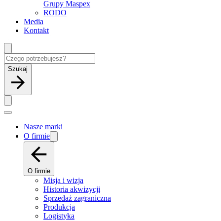
Grupy Maspex
RODO
Media
Kontakt
Szukaj
Nasze marki
O firmie
O firmie
Misja i wizja
Historia akwizycji
Sprzedaż zagraniczna
Produkcja
Logistyka