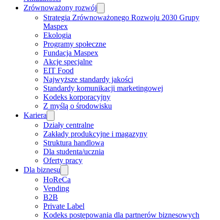
Zrównoważony rozwój
Strategia Zrównoważonego Rozwoju 2030 Grupy
Maspex
Ekologia
Programy społeczne
Fundacja Maspex
Akcje specjalne
EIT Food
Najwyższe standardy jakości
Standardy komunikacji marketingowej
Kodeks korporacyjny
Z myślą o środowisku
Kariera
Działy centralne
Zakłady produkcyjne i magazyny
Struktura handlowa
Dla studenta/ucznia
Oferty pracy
Dla biznesu
HoReCa
Vending
B2B
Private Label
Kodeks postępowania dla partnerów biznesowych