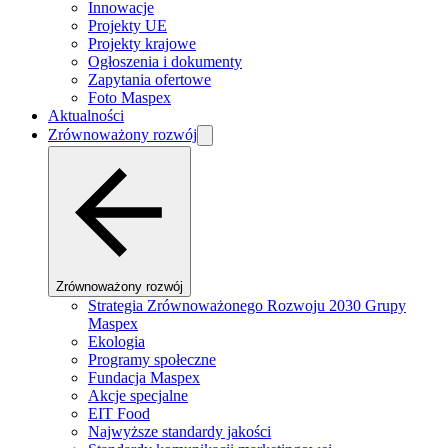
Innowacje
Projekty UE
Projekty krajowe
Ogłoszenia i dokumenty
Zapytania ofertowe
Foto Maspex
Aktualności
Zrównoważony rozwój
Zrównoważony rozwój
Strategia Zrównoważonego Rozwoju 2030 Grupy
Maspex
Ekologia
Programy społeczne
Fundacja Maspex
Akcje specjalne
EIT Food
Najwyższe standardy jakości