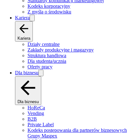
Standardy komunikacji marketingowej
Kodeks korporacyjny
Z myślą o środowisku
Kariera
Kariera
Działy centralne
Zakłady produkcyjne i magazyny
Struktura handlowa
Dla studenta/ucznia
Oferty pracy
Dla biznesu
Dla biznesu
HoReCa
Vending
B2B
Private Label
Kodeks postępowania dla partnerów biznesowych
Grupy Maspex