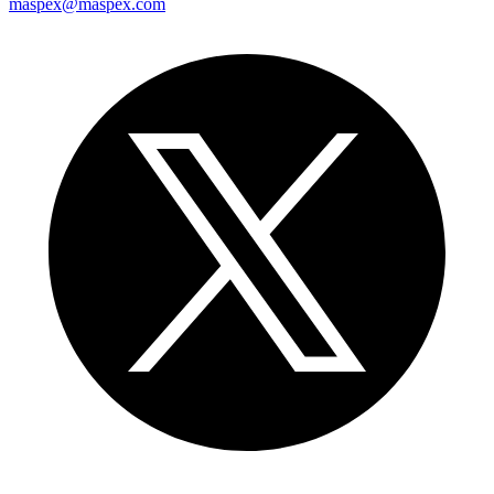
maspex@maspex.com