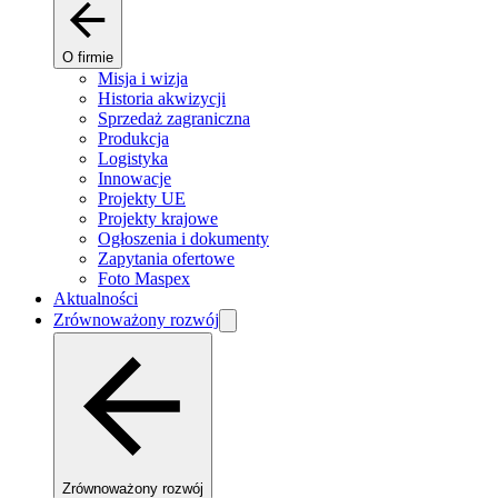
O firmie
Misja i wizja
Historia akwizycji
Sprzedaż zagraniczna
Produkcja
Logistyka
Innowacje
Projekty UE
Projekty krajowe
Ogłoszenia i dokumenty
Zapytania ofertowe
Foto Maspex
Aktualności
Zrównoważony rozwój
Zrównoważony rozwój