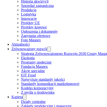
Historia akwizycji
Sprzedaż zagraniczna
Produkcja
Logistyka
Innowacje
Projekty UE
Projekty krajowe
Ogłoszenia i dokumenty
Zapytania ofertowe
Foto Maspex
Aktualności
Zrównoważony rozwój
Strategia Zrównoważonego Rozwoju 2030 Grupy Masp
Ekologia
Programy społeczne
Fundacja Maspex
Akcje specjalne
EIT Food
Najwyższe standardy jakości
Standardy komunikacji marketingowej
Kodeks korporacyjny
Z myślą o środowisku
Kariera
Działy centralne
Zakłady produkcyjne i magazyny