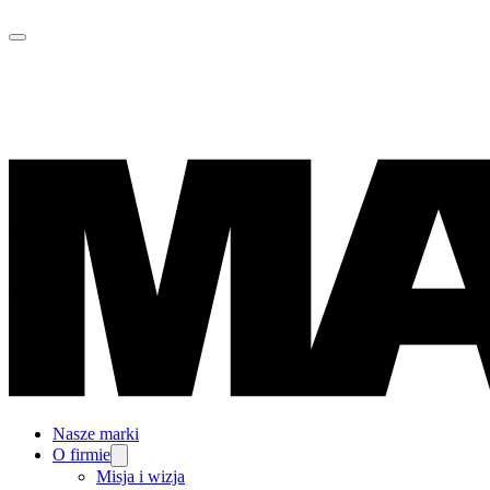
Nasze marki
O firmie
Misja i wizja