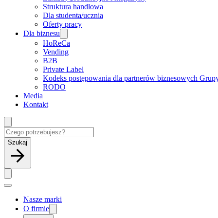
Struktura handlowa
Dla studenta/ucznia
Oferty pracy
Dla biznesu
HoReCa
Vending
B2B
Private Label
Kodeks postępowania dla partnerów biznesowych Grup
RODO
Media
Kontakt
Szukaj
Nasze marki
O firmie