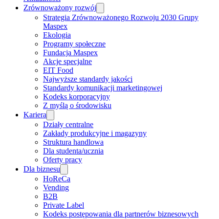
Zrównoważony rozwój
Strategia Zrównoważonego Rozwoju 2030 Grupy
Maspex
Ekologia
Programy społeczne
Fundacja Maspex
Akcje specjalne
EIT Food
Najwyższe standardy jakości
Standardy komunikacji marketingowej
Kodeks korporacyjny
Z myślą o środowisku
Kariera
Działy centralne
Zakłady produkcyjne i magazyny
Struktura handlowa
Dla studenta/ucznia
Oferty pracy
Dla biznesu
HoReCa
Vending
B2B
Private Label
Kodeks postępowania dla partnerów biznesowych