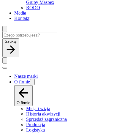
Grupy Maspex
RODO
Media
Kontakt
Szukaj
Nasze marki
O firmie
O firmie
Misja i wizja
Historia akwizycji
Sprzedaż zagraniczna
Produkcja
Logistyka