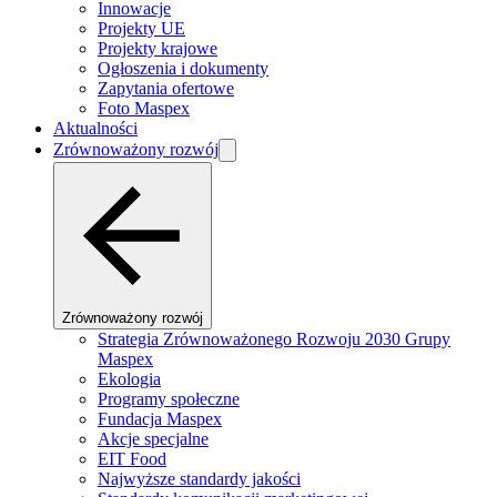
Innowacje
Projekty UE
Projekty krajowe
Ogłoszenia i dokumenty
Zapytania ofertowe
Foto Maspex
Aktualności
Zrównoważony rozwój
Zrównoważony rozwój
Strategia Zrównoważonego Rozwoju 2030 Grupy
Maspex
Ekologia
Programy społeczne
Fundacja Maspex
Akcje specjalne
EIT Food
Najwyższe standardy jakości