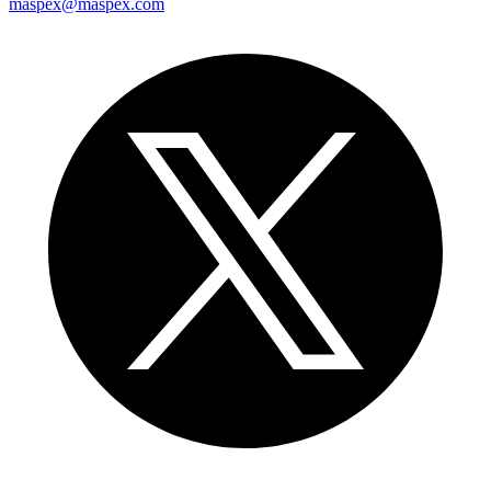
maspex@maspex.com