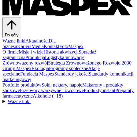
Do góry
Ważne linki
Aktualności
Dla
biznesu
Kariera
Media
Kontakt
FotoMaspex
O firmie
Misja i wizja
Historia akwizycji
Sprzedaż
zagraniczna
Produkcja
Logistyka
Innowacje
Zrównoważony rozwój
Strategia Zrównoważonego Rozwoju 2030
Grupy Maspex
Ekologia
Programy społeczne
Akcje
specjalne
Fundacja Maspex
Standardy jakości
Standardy komunikacji
marketingowej
Portfolio produktów
Soki, nektary, napoje
Makarony i produkty
zbożowe
Przetwory warzywne i owocowe
Produkty instant
Preparaty
farmaceutyczne
Alkohole (+18)
Ważne linki