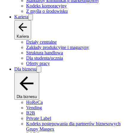
Standardy komunikacji marketingowej
Kodeks korporacyjny
Z myślą o środowisku
Kariera
Kariera
Działy centralne
Zakłady produkcyjne i magazyny
Struktura handlowa
Dla studenta/ucznia
Oferty pracy
Dla biznesu
Dla biznesu
HoReCa
Vending
B2B
Private Label
Kodeks postępowania dla partnerów biznesowych
Grupy Maspex