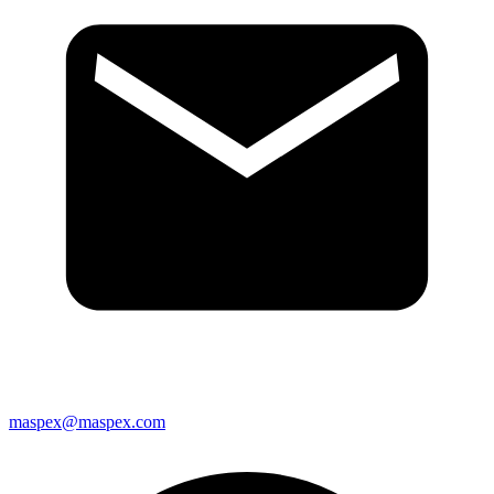
maspex@maspex.com