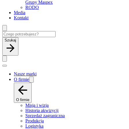
Grupy Maspex
RODO
Media
Kontakt
Szukaj
Nasze marki
O firmie
O firmie
Misja i wizja
Historia akwizycji
Sprzedaż zagraniczna
Produkcja
Logistyka