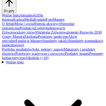
Do góry
Ważne linki
Aktualności
Dla
biznesu
Kariera
Media
Kontakt
FotoMaspex
O firmie
Misja i wizja
Historia akwizycji
Sprzedaż
zagraniczna
Produkcja
Logistyka
Innowacje
Zrównoważony rozwój
Strategia Zrównoważonego Rozwoju 2030
Grupy Maspex
Ekologia
Programy społeczne
Akcje
specjalne
Fundacja Maspex
Standardy jakości
Standardy komunikacji
marketingowej
Portfolio produktów
Soki, nektary, napoje
Makarony i produkty
zbożowe
Przetwory warzywne i owocowe
Produkty instant
Preparaty
farmaceutyczne
Alkohole (+18)
Ważne linki