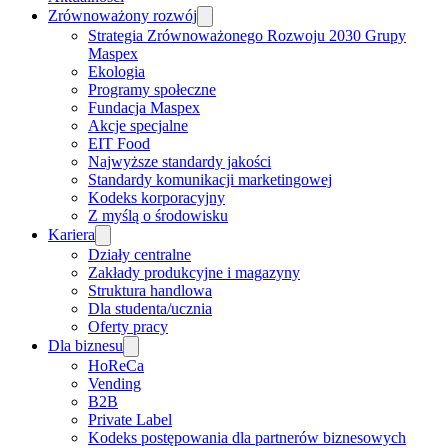
Zrównoważony rozwój
Strategia Zrównoważonego Rozwoju 2030 Grupy
Maspex
Ekologia
Programy społeczne
Fundacja Maspex
Akcje specjalne
EIT Food
Najwyższe standardy jakości
Standardy komunikacji marketingowej
Kodeks korporacyjny
Z myślą o środowisku
Kariera
Działy centralne
Zakłady produkcyjne i magazyny
Struktura handlowa
Dla studenta/ucznia
Oferty pracy
Dla biznesu
HoReCa
Vending
B2B
Private Label
Kodeks postępowania dla partnerów biznesowych