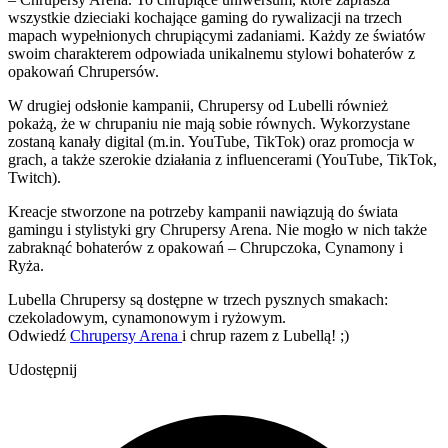
wszystkie dzieciaki kochające gaming do rywalizacji na trzech
mapach wypełnionych chrupiącymi zadaniami. Każdy ze światów
swoim charakterem odpowiada unikalnemu stylowi bohaterów z
opakowań Chrupersów.
W drugiej odsłonie kampanii, Chrupersy od Lubelli również
pokażą, że w chrupaniu nie mają sobie równych. Wykorzystane
zostaną kanały digital (m.in. YouTube, TikTok) oraz promocja w
grach, a także szerokie działania z influencerami (YouTube, TikTok,
Twitch).
Kreacje stworzone na potrzeby kampanii nawiązują do świata
gamingu i stylistyki gry Chrupersy Arena. Nie mogło w nich także
zabraknąć bohaterów z opakowań – Chrupczoka, Cynamony i
Ryża.
Lubella Chrupersy są dostępne w trzech pysznych smakach:
czekoladowym, cynamonowym i ryżowym.
Odwiedź
Chrupersy Arena
i chrup razem z Lubellą! ;)
Udostępnij