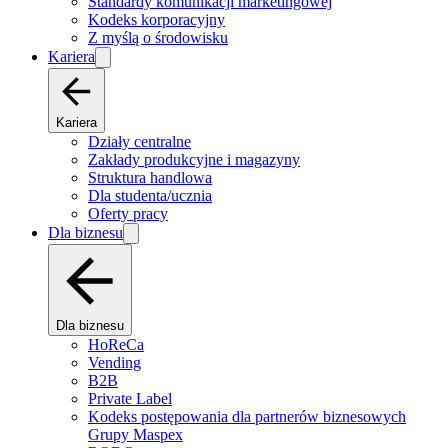
Standardy komunikacji marketingowej
Kodeks korporacyjny
Z myślą o środowisku
Kariera
Kariera
Działy centralne
Zakłady produkcyjne i magazyny
Struktura handlowa
Dla studenta/ucznia
Oferty pracy
Dla biznesu
Dla biznesu
HoReCa
Vending
B2B
Private Label
Kodeks postępowania dla partnerów biznesowych
Grupy Maspex