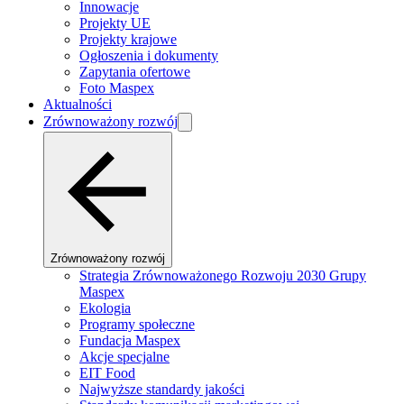
Innowacje
Projekty UE
Projekty krajowe
Ogłoszenia i dokumenty
Zapytania ofertowe
Foto Maspex
Aktualności
Zrównoważony rozwój
Zrównoważony rozwój
Strategia Zrównoważonego Rozwoju 2030 Grupy
Maspex
Ekologia
Programy społeczne
Fundacja Maspex
Akcje specjalne
EIT Food
Najwyższe standardy jakości