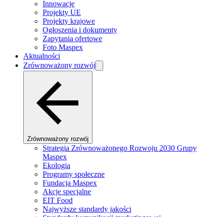
Innowacje
Projekty UE
Projekty krajowe
Ogłoszenia i dokumenty
Zapytania ofertowe
Foto Maspex
Aktualności
Zrównoważony rozwój
Zrównoważony rozwój
Strategia Zrównoważonego Rozwoju 2030 Grupy
Maspex
Ekologia
Programy społeczne
Fundacja Maspex
Akcje specjalne
EIT Food
Najwyższe standardy jakości