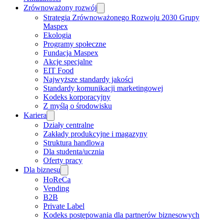
Zrównoważony rozwój
Strategia Zrównoważonego Rozwoju 2030 Grupy
Maspex
Ekologia
Programy społeczne
Fundacja Maspex
Akcje specjalne
EIT Food
Najwyższe standardy jakości
Standardy komunikacji marketingowej
Kodeks korporacyjny
Z myślą o środowisku
Kariera
Działy centralne
Zakłady produkcyjne i magazyny
Struktura handlowa
Dla studenta/ucznia
Oferty pracy
Dla biznesu
HoReCa
Vending
B2B
Private Label
Kodeks postępowania dla partnerów biznesowych