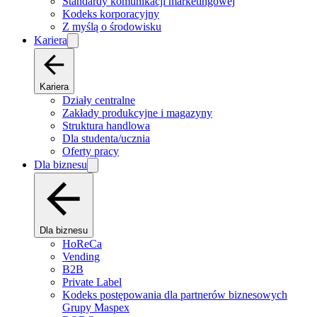
Standardy komunikacji marketingowej
Kodeks korporacyjny
Z myślą o środowisku
Kariera
Kariera
Działy centralne
Zakłady produkcyjne i magazyny
Struktura handlowa
Dla studenta/ucznia
Oferty pracy
Dla biznesu
Dla biznesu
HoReCa
Vending
B2B
Private Label
Kodeks postępowania dla partnerów biznesowych
Grupy Maspex