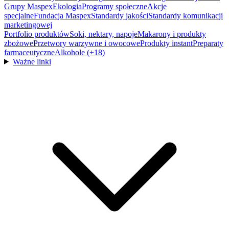
Grupy Maspex
Ekologia
Programy społeczne
Akcje
specjalne
Fundacja Maspex
Standardy jakości
Standardy komunikacji
marketingowej
Portfolio produktów
Soki, nektary, napoje
Makarony i produkty
zbożowe
Przetwory warzywne i owocowe
Produkty instant
Preparaty
farmaceutyczne
Alkohole (+18)
Ważne linki