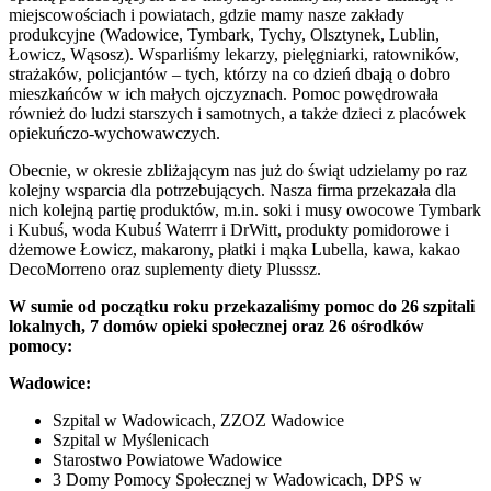
miejscowościach i powiatach, gdzie mamy nasze zakłady
produkcyjne (Wadowice, Tymbark, Tychy, Olsztynek, Lublin,
Łowicz, Wąsosz). Wsparliśmy lekarzy, pielęgniarki, ratowników,
strażaków, policjantów – tych, którzy na co dzień dbają o dobro
mieszkańców w ich małych ojczyznach. Pomoc powędrowała
również do ludzi starszych i samotnych, a także dzieci z placówek
opiekuńczo-wychowawczych.
Obecnie, w okresie zbliżającym nas już do świąt udzielamy po raz
kolejny wsparcia dla potrzebujących. Nasza firma przekazała dla
nich kolejną partię produktów, m.in. soki i musy owocowe Tymbark
i Kubuś, woda Kubuś Waterrr i DrWitt, produkty pomidorowe i
dżemowe Łowicz, makarony, płatki i mąka Lubella, kawa, kakao
DecoMorreno oraz suplementy diety Plusssz.
W sumie od początku roku przekazaliśmy pomoc do 26 szpitali
lokalnych, 7 domów opieki społecznej oraz 26 ośrodków
pomocy:
Wadowice:
Szpital w Wadowicach, ZZOZ Wadowice
Szpital w Myślenicach
Starostwo Powiatowe Wadowice
3 Domy Pomocy Społecznej w Wadowicach, DPS w