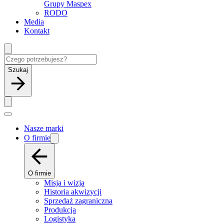
Grupy Maspex
RODO
Media
Kontakt
Szukaj
Nasze marki
O firmie
O firmie
Misja i wizja
Historia akwizycji
Sprzedaż zagraniczna
Produkcja
Logistyka