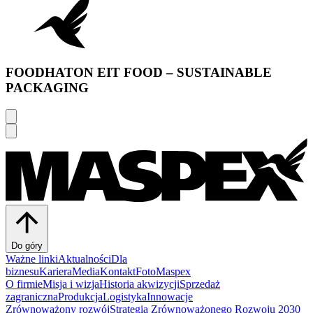
FOODHATON EIT FOOD – SUSTAINABLE
PACKAGING
Do góry
Ważne linki
Aktualności
Dla
biznesu
Kariera
Media
Kontakt
FotoMaspex
O firmie
Misja i wizja
Historia akwizycji
Sprzedaż
zagraniczna
Produkcja
Logistyka
Innowacje
Zrównoważony rozwój
Strategia Zrównoważonego Rozwoju 2030