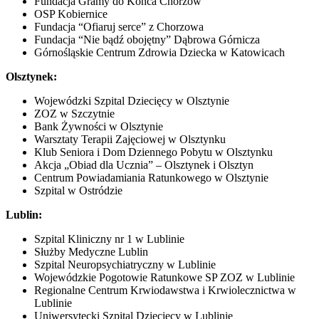
Fundacja Gramy do Końca Chorzów
OSP Kobiernice
Fundacja “Ofiaruj serce” z Chorzowa
Fundacja “Nie bądź obojętny” Dąbrowa Górnicza
Górnośląskie Centrum Zdrowia Dziecka w Katowicach
Olsztynek:
Wojewódzki Szpital Dziecięcy w Olsztynie
ZOZ w Szczytnie
Bank Żywności w Olsztynie
Warsztaty Terapii Zajęciowej w Olsztynku
Klub Seniora i Dom Dziennego Pobytu w Olsztynku
Akcja „Obiad dla Ucznia” – Olsztynek i Olsztyn
Centrum Powiadamiania Ratunkowego w Olsztynie
Szpital w Ostródzie
Lublin:
Szpital Kliniczny nr 1 w Lublinie
Służby Medyczne Lublin
Szpital Neuropsychiatryczny w Lublinie
Wojewódzkie Pogotowie Ratunkowe SP ZOZ w Lublinie
Regionalne Centrum Krwiodawstwa i Krwiolecznictwa w
Lublinie
Uniwersytecki Szpital Dziecięcy w Lublinie