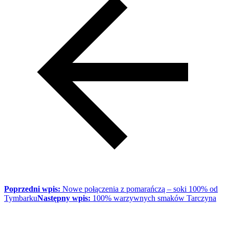
Poprzedni wpis:
Nowe połączenia z pomarańczą – soki 100% od
Tymbarku
Następny wpis:
100% warzywnych smaków Tarczyna