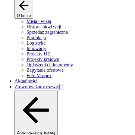
O firmie
Misja i wizja
Historia akwizycji
Sprzedaż zagraniczna
Produkcja
Logistyka
Innowacje
Projekty UE
Projekty krajowe
Ogłoszenia i dokumenty
Zapytania ofertowe
Foto Maspex
Aktualności
Zrównoważony rozwój
Zrównoważony rozwój