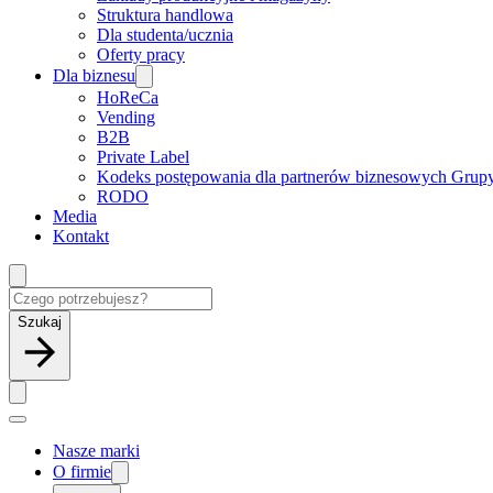
Struktura handlowa
Dla studenta/ucznia
Oferty pracy
Dla biznesu
HoReCa
Vending
B2B
Private Label
Kodeks postępowania dla partnerów biznesowych Grup
RODO
Media
Kontakt
Szukaj
Nasze marki
O firmie