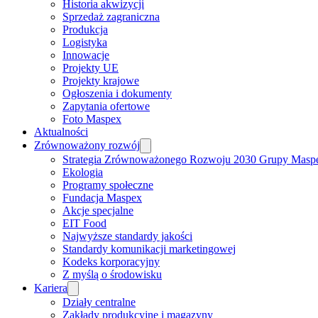
Historia akwizycji
Sprzedaż zagraniczna
Produkcja
Logistyka
Innowacje
Projekty UE
Projekty krajowe
Ogłoszenia i dokumenty
Zapytania ofertowe
Foto Maspex
Aktualności
Zrównoważony rozwój
Strategia Zrównoważonego Rozwoju 2030 Grupy Masp
Ekologia
Programy społeczne
Fundacja Maspex
Akcje specjalne
EIT Food
Najwyższe standardy jakości
Standardy komunikacji marketingowej
Kodeks korporacyjny
Z myślą o środowisku
Kariera
Działy centralne
Zakłady produkcyjne i magazyny