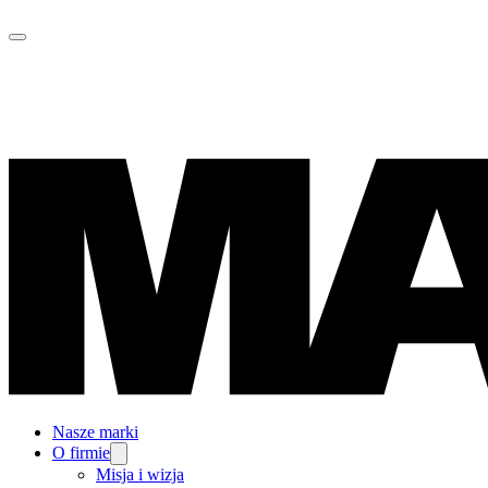
Nasze marki
O firmie
Misja i wizja