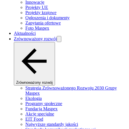
Innowacje
Projekty UE
Projekty krajowe
Ogłoszenia i dokumenty
Zapytania ofertowe
Foto Maspex
Aktualności
Zrównoważony rozwój
Zrównoważony rozwój
Strategia Zrównoważonego Rozwoju 2030 Grupy
Maspex
Ekologia
Programy społeczne
Fundacja Maspex
Akcje specjalne
EIT Food
Najwyższe standardy jakości