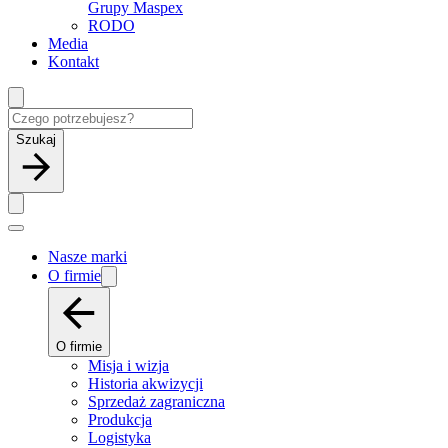
Grupy Maspex
RODO
Media
Kontakt
Szukaj
Nasze marki
O firmie
O firmie
Misja i wizja
Historia akwizycji
Sprzedaż zagraniczna
Produkcja
Logistyka