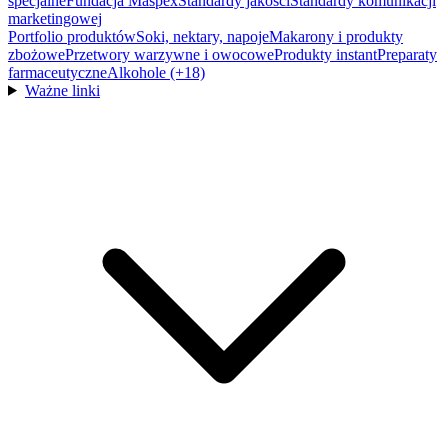
specjalne
Fundacja Maspex
Standardy jakości
Standardy komunikacji
marketingowej
Portfolio produktów
Soki, nektary, napoje
Makarony i produkty
zbożowe
Przetwory warzywne i owocowe
Produkty instant
Preparaty
farmaceutyczne
Alkohole (+18)
Ważne linki