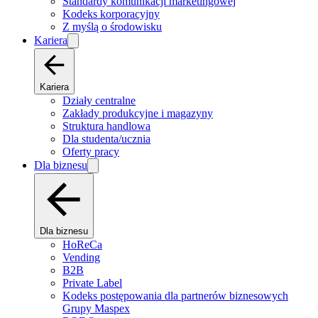
Standardy komunikacji marketingowej
Kodeks korporacyjny
Z myślą o środowisku
Kariera
Kariera
Działy centralne
Zakłady produkcyjne i magazyny
Struktura handlowa
Dla studenta/ucznia
Oferty pracy
Dla biznesu
Dla biznesu
HoReCa
Vending
B2B
Private Label
Kodeks postępowania dla partnerów biznesowych
Grupy Maspex