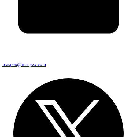
maspex@maspex.com