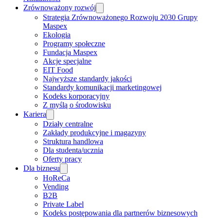
Zrównoważony rozwój
Strategia Zrównoważonego Rozwoju 2030 Grupy
Maspex
Ekologia
Programy społeczne
Fundacja Maspex
Akcje specjalne
EIT Food
Najwyższe standardy jakości
Standardy komunikacji marketingowej
Kodeks korporacyjny
Z myślą o środowisku
Kariera
Działy centralne
Zakłady produkcyjne i magazyny
Struktura handlowa
Dla studenta/ucznia
Oferty pracy
Dla biznesu
HoReCa
Vending
B2B
Private Label
Kodeks postępowania dla partnerów biznesowych