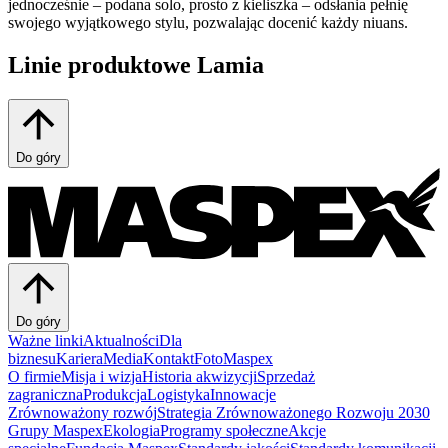
jednocześnie – podana solo, prosto z kieliszka – odsłania pełnię
swojego wyjątkowego stylu, pozwalając docenić każdy niuans.
Linie produktowe
Lamia
Do góry
Do góry
Ważne linki
Aktualności
Dla
biznesu
Kariera
Media
Kontakt
FotoMaspex
O firmie
Misja i wizja
Historia akwizycji
Sprzedaż
zagraniczna
Produkcja
Logistyka
Innowacje
Zrównoważony rozwój
Strategia Zrównoważonego Rozwoju 2030
Grupy Maspex
Ekologia
Programy społeczne
Akcje