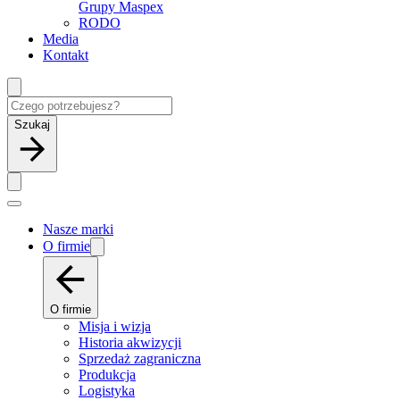
Grupy Maspex
RODO
Media
Kontakt
Szukaj
Nasze marki
O firmie
O firmie
Misja i wizja
Historia akwizycji
Sprzedaż zagraniczna
Produkcja
Logistyka