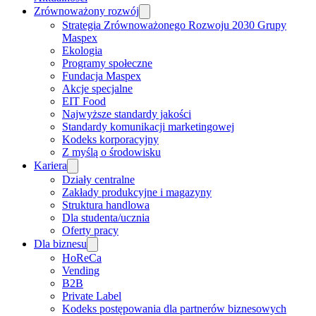
Zrównoważony rozwój
Strategia Zrównoważonego Rozwoju 2030 Grupy
Maspex
Ekologia
Programy społeczne
Fundacja Maspex
Akcje specjalne
EIT Food
Najwyższe standardy jakości
Standardy komunikacji marketingowej
Kodeks korporacyjny
Z myślą o środowisku
Kariera
Działy centralne
Zakłady produkcyjne i magazyny
Struktura handlowa
Dla studenta/ucznia
Oferty pracy
Dla biznesu
HoReCa
Vending
B2B
Private Label
Kodeks postępowania dla partnerów biznesowych