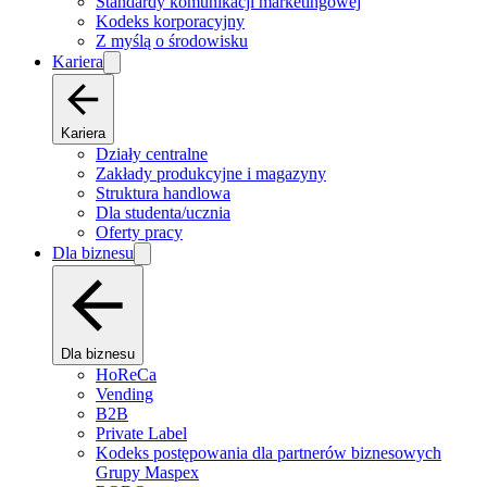
Standardy komunikacji marketingowej
Kodeks korporacyjny
Z myślą o środowisku
Kariera
Kariera
Działy centralne
Zakłady produkcyjne i magazyny
Struktura handlowa
Dla studenta/ucznia
Oferty pracy
Dla biznesu
Dla biznesu
HoReCa
Vending
B2B
Private Label
Kodeks postępowania dla partnerów biznesowych
Grupy Maspex