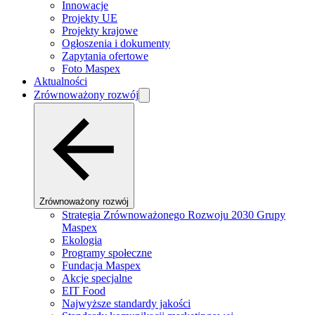
Innowacje
Projekty UE
Projekty krajowe
Ogłoszenia i dokumenty
Zapytania ofertowe
Foto Maspex
Aktualności
Zrównoważony rozwój
Zrównoważony rozwój
Strategia Zrównoważonego Rozwoju 2030 Grupy
Maspex
Ekologia
Programy społeczne
Fundacja Maspex
Akcje specjalne
EIT Food
Najwyższe standardy jakości