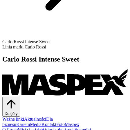
Carlo Rossi Intense Sweet
Linia marki
Carlo Rossi
Carlo Rossi Intense Sweet
Do góry
Ważne linki
Aktualności
Dla
biznesu
Kariera
Media
Kontakt
FotoMaspex
O firmie
Misja i wizja
Historia akwizycji
Sprzedaż