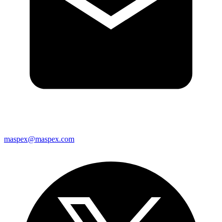
maspex@maspex.com