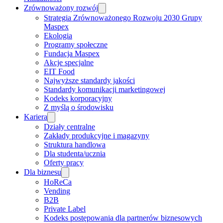
Zrównoważony rozwój
Strategia Zrównoważonego Rozwoju 2030 Grupy
Maspex
Ekologia
Programy społeczne
Fundacja Maspex
Akcje specjalne
EIT Food
Najwyższe standardy jakości
Standardy komunikacji marketingowej
Kodeks korporacyjny
Z myślą o środowisku
Kariera
Działy centralne
Zakłady produkcyjne i magazyny
Struktura handlowa
Dla studenta/ucznia
Oferty pracy
Dla biznesu
HoReCa
Vending
B2B
Private Label
Kodeks postępowania dla partnerów biznesowych