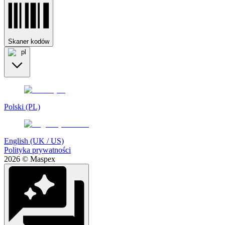
Skaner kodów
pl
Polski (PL)
English (UK / US)
Polityka prywatności
2026 © Maspex