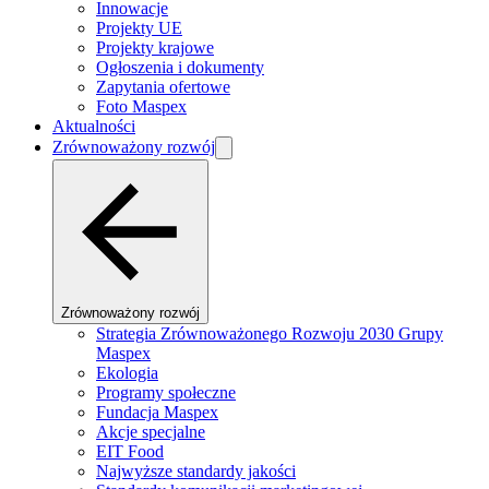
Innowacje
Projekty UE
Projekty krajowe
Ogłoszenia i dokumenty
Zapytania ofertowe
Foto Maspex
Aktualności
Zrównoważony rozwój
Zrównoważony rozwój
Strategia Zrównoważonego Rozwoju 2030 Grupy
Maspex
Ekologia
Programy społeczne
Fundacja Maspex
Akcje specjalne
EIT Food
Najwyższe standardy jakości