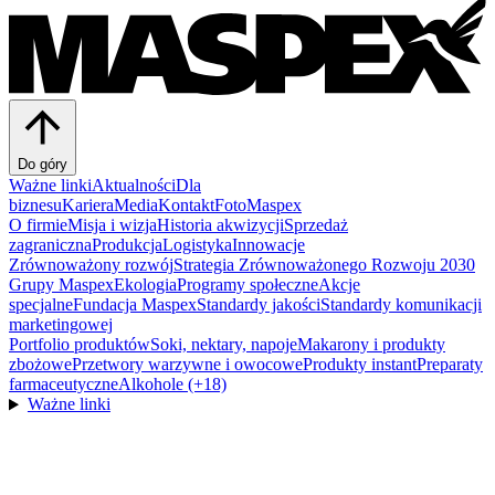
Do góry
Ważne linki
Aktualności
Dla
biznesu
Kariera
Media
Kontakt
FotoMaspex
O firmie
Misja i wizja
Historia akwizycji
Sprzedaż
zagraniczna
Produkcja
Logistyka
Innowacje
Zrównoważony rozwój
Strategia Zrównoważonego Rozwoju 2030
Grupy Maspex
Ekologia
Programy społeczne
Akcje
specjalne
Fundacja Maspex
Standardy jakości
Standardy komunikacji
marketingowej
Portfolio produktów
Soki, nektary, napoje
Makarony i produkty
zbożowe
Przetwory warzywne i owocowe
Produkty instant
Preparaty
farmaceutyczne
Alkohole (+18)
Ważne linki