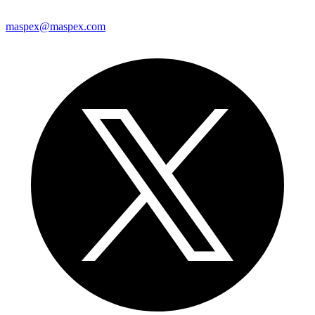
maspex@maspex.com