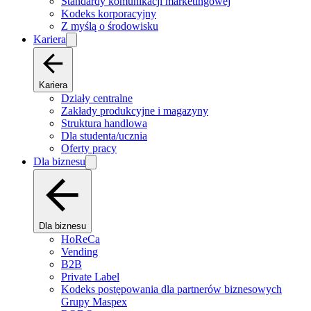
Standardy komunikacji marketingowej
Kodeks korporacyjny
Z myślą o środowisku
Kariera
Kariera
Działy centralne
Zakłady produkcyjne i magazyny
Struktura handlowa
Dla studenta/ucznia
Oferty pracy
Dla biznesu
Dla biznesu
HoReCa
Vending
B2B
Private Label
Kodeks postępowania dla partnerów biznesowych
Grupy Maspex