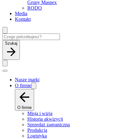
Grupy Maspex
RODO
Media
Kontakt
Szukaj
Nasze marki
O firmie
O firmie
Misja i wizja
Historia akwizycji
Sprzedaż zagraniczna
Produkcja
Logistyka