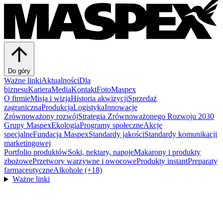
Do góry
Ważne linki
Aktualności
Dla
biznesu
Kariera
Media
Kontakt
FotoMaspex
O firmie
Misja i wizja
Historia akwizycji
Sprzedaż
zagraniczna
Produkcja
Logistyka
Innowacje
Zrównoważony rozwój
Strategia Zrównoważonego Rozwoju 2030
Grupy Maspex
Ekologia
Programy społeczne
Akcje
specjalne
Fundacja Maspex
Standardy jakości
Standardy komunikacji
marketingowej
Portfolio produktów
Soki, nektary, napoje
Makarony i produkty
zbożowe
Przetwory warzywne i owocowe
Produkty instant
Preparaty
farmaceutyczne
Alkohole (+18)
Ważne linki