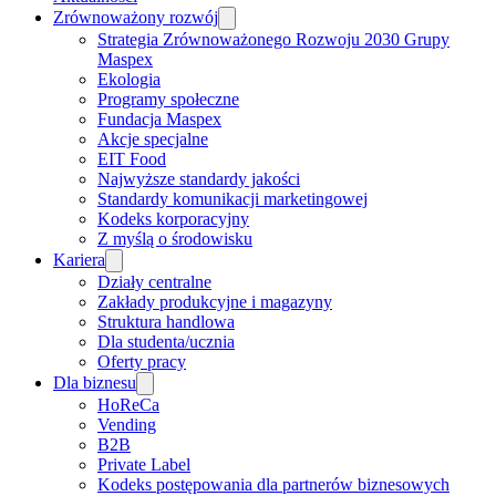
Zrównoważony rozwój
Strategia Zrównoważonego Rozwoju 2030 Grupy
Maspex
Ekologia
Programy społeczne
Fundacja Maspex
Akcje specjalne
EIT Food
Najwyższe standardy jakości
Standardy komunikacji marketingowej
Kodeks korporacyjny
Z myślą o środowisku
Kariera
Działy centralne
Zakłady produkcyjne i magazyny
Struktura handlowa
Dla studenta/ucznia
Oferty pracy
Dla biznesu
HoReCa
Vending
B2B
Private Label
Kodeks postępowania dla partnerów biznesowych