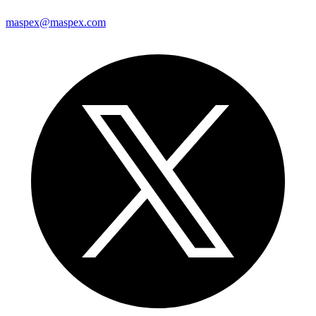
maspex@maspex.com