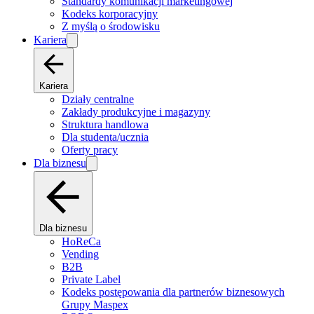
Standardy komunikacji marketingowej
Kodeks korporacyjny
Z myślą o środowisku
Kariera
Kariera
Działy centralne
Zakłady produkcyjne i magazyny
Struktura handlowa
Dla studenta/ucznia
Oferty pracy
Dla biznesu
Dla biznesu
HoReCa
Vending
B2B
Private Label
Kodeks postępowania dla partnerów biznesowych
Grupy Maspex