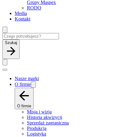
Grupy Maspex
RODO
Media
Kontakt
Szukaj
Nasze marki
O firmie
O firmie
Misja i wizja
Historia akwizycji
Sprzedaż zagraniczna
Produkcja
Logistyka