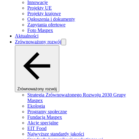
Innowacje
Projekty UE
Projekty krajowe
Ogłoszenia i dokumenty
Zapytania ofertowe
Foto Maspex
Aktualności
Zrównoważony rozwój
Zrównoważony rozwój
Strategia Zrównoważonego Rozwoju 2030 Grupy
Maspex
Ekologia
Programy społeczne
Fundacja Maspex
Akcje specjalne
EIT Food
Najwyższe standardy jakości