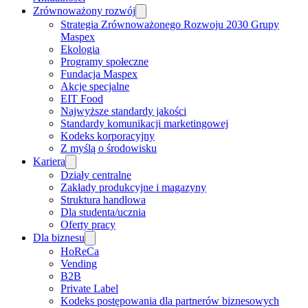
Zrównoważony rozwój
Strategia Zrównoważonego Rozwoju 2030 Grupy
Maspex
Ekologia
Programy społeczne
Fundacja Maspex
Akcje specjalne
EIT Food
Najwyższe standardy jakości
Standardy komunikacji marketingowej
Kodeks korporacyjny
Z myślą o środowisku
Kariera
Działy centralne
Zakłady produkcyjne i magazyny
Struktura handlowa
Dla studenta/ucznia
Oferty pracy
Dla biznesu
HoReCa
Vending
B2B
Private Label
Kodeks postępowania dla partnerów biznesowych