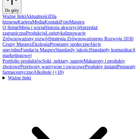
Do góry
Ważne linki
Aktualności
Dla
biznesu
Kariera
Media
Kontakt
FotoMaspex
O firmie
Misja i wizja
Historia akwizycji
Sprzedaż
zagraniczna
Produkcja
Logistyka
Innowacje
Zrównoważony rozwój
Strategia Zrównoważonego Rozwoju 2030
Grupy Maspex
Ekologia
Programy społeczne
Akcje
specjalne
Fundacja Maspex
Standardy jakości
Standardy komunikacji
marketingowej
Portfolio produktów
Soki, nektary, napoje
Makarony i produkty
zbożowe
Przetwory warzywne i owocowe
Produkty instant
Preparaty
farmaceutyczne
Alkohole (+18)
Ważne linki