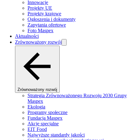
Innowacje
Projekty UE
Projekty krajowe
Ogłoszenia i dokumenty
Zapytania ofertowe
Foto Maspex
Aktualności
Zrównoważony rozwój
Zrównoważony rozwój
Strategia Zrównoważonego Rozwoju 2030 Grupy
Maspex
Ekologia
Programy społeczne
Fundacja Maspex
Akcje specjalne
EIT Food
Najwyższe standardy jakości