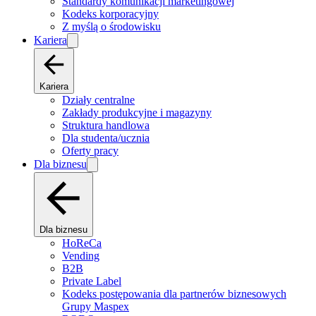
Standardy komunikacji marketingowej
Kodeks korporacyjny
Z myślą o środowisku
Kariera
Kariera
Działy centralne
Zakłady produkcyjne i magazyny
Struktura handlowa
Dla studenta/ucznia
Oferty pracy
Dla biznesu
Dla biznesu
HoReCa
Vending
B2B
Private Label
Kodeks postępowania dla partnerów biznesowych
Grupy Maspex