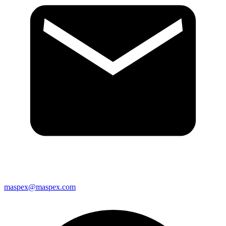
maspex@maspex.com