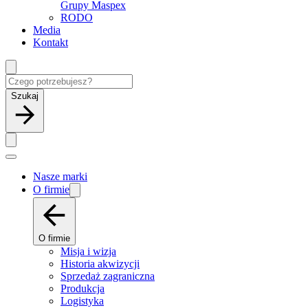
Grupy Maspex
RODO
Media
Kontakt
Szukaj
Nasze marki
O firmie
O firmie
Misja i wizja
Historia akwizycji
Sprzedaż zagraniczna
Produkcja
Logistyka