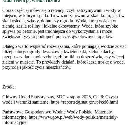
Mała retencja, wielka różnica
Coraz częściej mówi się o retencji, czyli zatrzymywaniu wody w
miejscu, w którym spada. To ważne zarówno w skali kraju, jak i w
skali osiedla, szkoły, domu czy ogrodu. Woda, która wsiąka w
ziemię, zasila rośliny i lokalne ekosystemy. Woda, która szybko
spływa po betonie, jest trudniejsza do wykorzystania i może
zwiększać ryzyko podtopień podczas gwałtownych opadów.
Dlatego warto wspierać rozwiązania, które pomagają wodzie zostać
bliżej natury: ogrody deszczowe, kwietne łąki, zielone dachy,
przepuszczalne nawierzchnie, zbiorniki na deszczówkę czy więcej
zieleni w mieście. To przykłady działań, które łączą troskę o wodę,
przyrodę i jakość życia mieszkańców.
Źródła:
Główny Urząd Statystyczny, SDG - raport 2025, Cel 6: Czysta
woda i warunki sanitarne, https://raportsdg.stat.gov.pl/cel6.html
Państwowe Gospodarstwo Wodne Wody Polskie, Materiały
informacyjne, https://www.gov.pl/web/wody-polskie/materialy-
informacyjne