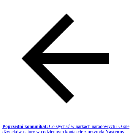
Poprzedni komunikat:
Co słychać w parkach narodowych? O sile
dźwięków natury w codziennym kontakcie z przyrodą
Następny