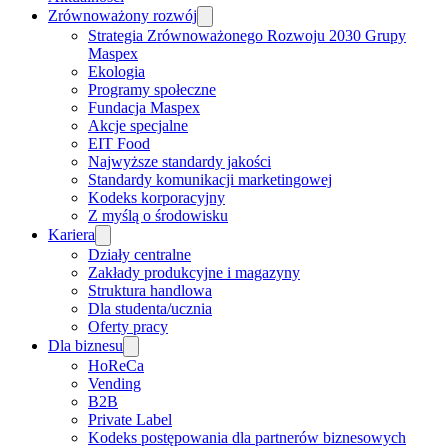
Zrównoważony rozwój
Strategia Zrównoważonego Rozwoju 2030 Grupy
Maspex
Ekologia
Programy społeczne
Fundacja Maspex
Akcje specjalne
EIT Food
Najwyższe standardy jakości
Standardy komunikacji marketingowej
Kodeks korporacyjny
Z myślą o środowisku
Kariera
Działy centralne
Zakłady produkcyjne i magazyny
Struktura handlowa
Dla studenta/ucznia
Oferty pracy
Dla biznesu
HoReCa
Vending
B2B
Private Label
Kodeks postępowania dla partnerów biznesowych