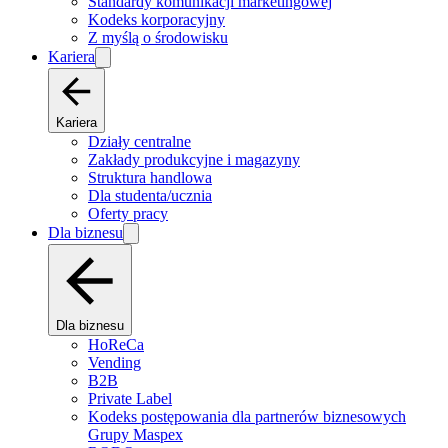
Standardy komunikacji marketingowej
Kodeks korporacyjny
Z myślą o środowisku
Kariera
Kariera
Działy centralne
Zakłady produkcyjne i magazyny
Struktura handlowa
Dla studenta/ucznia
Oferty pracy
Dla biznesu
Dla biznesu
HoReCa
Vending
B2B
Private Label
Kodeks postępowania dla partnerów biznesowych
Grupy Maspex