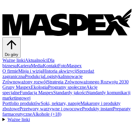
Do góry
Ważne linki
Aktualności
Dla
biznesu
Kariera
Media
Kontakt
FotoMaspex
O firmie
Misja i wizja
Historia akwizycji
Sprzedaż
zagraniczna
Produkcja
Logistyka
Innowacje
Zrównoważony rozwój
Strategia Zrównoważonego Rozwoju 2030
Grupy Maspex
Ekologia
Programy społeczne
Akcje
specjalne
Fundacja Maspex
Standardy jakości
Standardy komunikacji
marketingowej
Portfolio produktów
Soki, nektary, napoje
Makarony i produkty
zbożowe
Przetwory warzywne i owocowe
Produkty instant
Preparaty
farmaceutyczne
Alkohole (+18)
Ważne linki