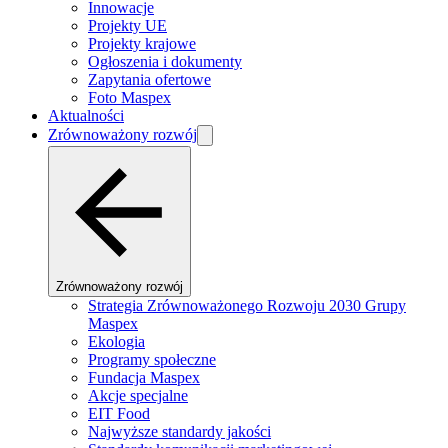
Innowacje
Projekty UE
Projekty krajowe
Ogłoszenia i dokumenty
Zapytania ofertowe
Foto Maspex
Aktualności
Zrównoważony rozwój
Zrównoważony rozwój
Strategia Zrównoważonego Rozwoju 2030 Grupy
Maspex
Ekologia
Programy społeczne
Fundacja Maspex
Akcje specjalne
EIT Food
Najwyższe standardy jakości