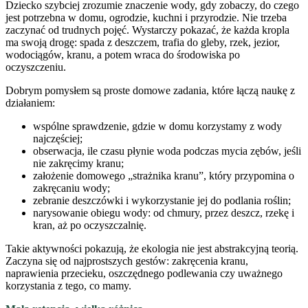
Dziecko szybciej zrozumie znaczenie wody, gdy zobaczy, do czego
jest potrzebna w domu, ogrodzie, kuchni i przyrodzie. Nie trzeba
zaczynać od trudnych pojęć. Wystarczy pokazać, że każda kropla
ma swoją drogę: spada z deszczem, trafia do gleby, rzek, jezior,
wodociągów, kranu, a potem wraca do środowiska po
oczyszczeniu.
Dobrym pomysłem są proste domowe zadania, które łączą naukę z
działaniem:
wspólne sprawdzenie, gdzie w domu korzystamy z wody
najczęściej;
obserwacja, ile czasu płynie woda podczas mycia zębów, jeśli
nie zakręcimy kranu;
założenie domowego „strażnika kranu”, który przypomina o
zakręcaniu wody;
zebranie deszczówki i wykorzystanie jej do podlania roślin;
narysowanie obiegu wody: od chmury, przez deszcz, rzekę i
kran, aż po oczyszczalnię.
Takie aktywności pokazują, że ekologia nie jest abstrakcyjną teorią.
Zaczyna się od najprostszych gestów: zakręcenia kranu,
naprawienia przecieku, oszczędnego podlewania czy uważnego
korzystania z tego, co mamy.