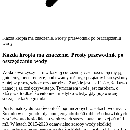
Każda kropla ma znaczenie. Prosty przewodnik po oszczędzaniu
wody
Każda kropla ma znaczenie. Prosty przewodnik po
oszczędzaniu wody
Woda towarzyszy nam w każdej codziennej czynności: pijemy ją,
gotujemy, myjemy ręce, podlewamy rośliny, sprzątamy i korzystamy
z niej w pracy, szkole czy ogrodzie. Zwykle jest tak blisko, że łatwo
uznać ją za coś oczywistego. Tymczasem woda jest zasobem, o
który warto dbać świadomie - nie tylko wtedy, gdy pojawia się
susza, ale każdego dnia.
Polska należy do krajów o dość ograniczonych zasobach wodnych.
Średnio w ciągu roku dysponujemy około 60 mld m3 odnawialnych
zasobów wody słodkiej, a w okresach suszy nawet poniżej 40 mld
m3. W latach 2015-2023 odnawialne zasoby wody słodkiej
przypadające na jednego mieszkańca Polski wynosiły od 1,1 do 1,6