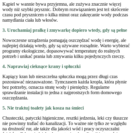
Kąpiel w wannie bywa przyjemna, ale zużywa znacznie więcej
wody niż szybki prysznic. Dobrym rozwiązaniem jest też skrócenie
czasu pod prysznicem o kilka minut oraz zakręcanie wody podczas
namydlania ciała lub włosów.
3. Uruchamiaj pralkę i zmywarkę dopiero wtedy, gdy są pełne
Nowoczesne urządzenia pomagają oszczędzać wodę i energię, ale
najlepiej działają wtedy, gdy są używane rozsądnie. Warto wybierać
programy ekologiczne, dopasowywać temperaturę do realnych
potrzeb i unikać prania lub zmywania kilku pojedynczych rzeczy.
4. Naprawiaj cieknące krany i spłuczki
Kapiący kran lub nieszczelna spłuczka mogą przez długi czas
pozostawać niezauważone. Tymczasem każda kropla, która płynie
bez potrzeby, oznacza stratę wody i pieniędzy. Regularne
sprawdzanie instalacji to jedna z najprostszych form domowego
oszczędzania.
5. Nie traktuj toalety jak kosza na śmieci
Chusteczki, patyczki higieniczne, resztki jedzenia, leki czy tłuszcze
nie powinny trafiać do kanalizacji. To ważne nie tylko ze względu
na drożność rur, ale także dla jakości wód i pracy oczyszczalni