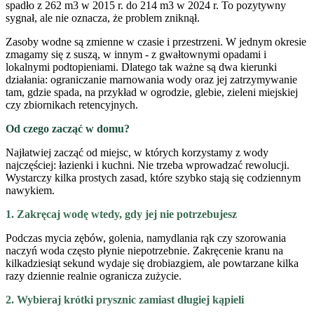
spadło z 262 m3 w 2015 r. do 214 m3 w 2024 r. To pozytywny
sygnał, ale nie oznacza, że problem zniknął.
Zasoby wodne są zmienne w czasie i przestrzeni. W jednym okresie
zmagamy się z suszą, w innym - z gwałtownymi opadami i
lokalnymi podtopieniami. Dlatego tak ważne są dwa kierunki
działania: ograniczanie marnowania wody oraz jej zatrzymywanie
tam, gdzie spada, na przykład w ogrodzie, glebie, zieleni miejskiej
czy zbiornikach retencyjnych.
Od czego zacząć w domu?
Najłatwiej zacząć od miejsc, w których korzystamy z wody
najczęściej: łazienki i kuchni. Nie trzeba wprowadzać rewolucji.
Wystarczy kilka prostych zasad, które szybko stają się codziennym
nawykiem.
1. Zakręcaj wodę wtedy, gdy jej nie potrzebujesz
Podczas mycia zębów, golenia, namydlania rąk czy szorowania
naczyń woda często płynie niepotrzebnie. Zakręcenie kranu na
kilkadziesiąt sekund wydaje się drobiazgiem, ale powtarzane kilka
razy dziennie realnie ogranicza zużycie.
2. Wybieraj krótki prysznic zamiast długiej kąpieli