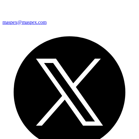
maspex@maspex.com