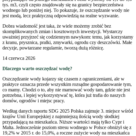
tys. m3, czyli często znajdowały się na granicy bezpieczeństwa
wodnego lub poniżej niej. To pokazuje, że oszczędzanie wody nie
jest modą, lecz praktyczną odpowiedzią na realne wyzwanie.
Dobra wiadomość jest taka, że wiele możemy zrobić bez
skomplikowanych zmian i kosztownych inwestycji. Wystarczy
uważniej przyjrzeć się codziennym nawykom: temu, jak korzystamy
z kranu, prysznica, pralki, zmywarki, ogrodu czy deszczówki. Małe
decyzje, powtarzane regularnie, tworzą dużą różnicę.
14 czerwca 2026
Dlaczego warto oszczędzać wodę?
Oszczędzanie wody kojarzy się czasem z ograniczeniami, ale w
praktyce oznacza przede wszystkim rozsądne gospodarowanie tym,
co mamy. Chodzi o to, aby nie marnować wody tam, gdzie nie jest
potrzebna, i lepiej wykorzystywać tę, która już trafia do naszych
domów, ogrodów i miejsc pracy.
Według danych raportu SDG 2025 Polska zajmuje 3. miejsce wśród
krajów Unii Europejskiej z najmniejszą ilością wody słodkiej
przypadającą na mieszkańca. Niższe wartości mają tylko Cypr i
Malta. Jednocześnie poziom stresu wodnego w Polsce obniżył się z
19,2% w 2015 r. do 15,0%, a roczne zużycie wody na mieszkańca