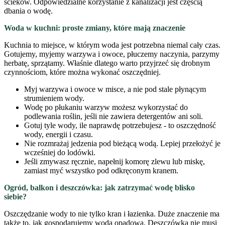
ścieków. Odpowiedzialne korzystanie z kanalizacji jest częścią
dbania o wodę.
Woda w kuchni: proste zmiany, które mają znaczenie
Kuchnia to miejsce, w którym woda jest potrzebna niemal cały czas.
Gotujemy, myjemy warzywa i owoce, płuczemy naczynia, parzymy
herbatę, sprzątamy. Właśnie dlatego warto przyjrzeć się drobnym
czynnościom, które można wykonać oszczędniej.
Myj warzywa i owoce w misce, a nie pod stale płynącym
strumieniem wody.
Wodę po płukaniu warzyw możesz wykorzystać do
podlewania roślin, jeśli nie zawiera detergentów ani soli.
Gotuj tyle wody, ile naprawdę potrzebujesz - to oszczędność
wody, energii i czasu.
Nie rozmrażaj jedzenia pod bieżącą wodą. Lepiej przełożyć je
wcześniej do lodówki.
Jeśli zmywasz ręcznie, napełnij komorę zlewu lub miskę,
zamiast myć wszystko pod odkręconym kranem.
Ogród, balkon i deszczówka: jak zatrzymać wodę blisko
siebie?
Oszczędzanie wody to nie tylko kran i łazienka. Duże znaczenie ma
także to, jak gospodarujemy wodą opadową. Deszczówka nie musi