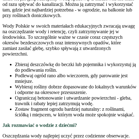
od razu spływać do kanalizacji. Można ją zatrzymać i wykorzystać
tam, gdzie jest najbardziej potrzebna - w ogrodzie, na balkonie lub
przy roślinach doniczkowych.
Wody Polskie w swoich materiałach edukacyjnych zwracają uwagę
na oszczędzanie wody i retencję, czyli zatrzymywanie jej w
środowisku. To szczególnie ważne w czasie coraz częstszych
okresów bezdeszczowych oraz intensywnych opadów, które
zamiast zasilać glebę, szybko spływają z utwardzonych
powierzchni.
Zbieraj deszczówkę do beczki lub pojemnika i wykorzystuj ją
do podlewania roślin.
Podlewaj ogród rano albo wieczorem, gdy parowanie jest
mniejsze.
Wybieraj rośliny dobrze dopasowane do lokalnych warunków
i odporne na okresowe przesuszenie.
Ograniczaj betonowanie i utwardzanie powierzchni - gleba,
trawnik i rabaty lepiej zatrzymują wodę.
Zostaw fragment ogrodu bardziej naturalny: z roślinami,
ściółką i miejscem, w którym woda może spokojnie wsiąkać.
Jak rozmawiać o wodzie z dziećmi?
Oszczędzania wody najlepiej uczyć przez codzienne obserwacje.