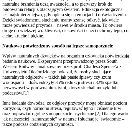
naturalne brzmienia uczą uważności, a to pierwszy krok do
budowania relacji z otaczającym światem. Edukacja ekologiczna
jest najskuteczniejsza, gdy opiera się na emocjach i doświadczeniu.
Dzięki świadomemu słuchaniu mamy szansę odkryć, jak wiele
może powiedzieć przyroda – nawet w środku miasta. To otwiera
drogę do większej wrażliwości, ciekawości i chęci ochrony tego, co
ciche, kruche i piękne.
Naukowo potwierdzony sposób na lepsze samopoczucie
Wpływ naturalnych dźwięków na organizm człowieka potwierdzają
badania naukowe. Eksperyment przeprowadzony przez South
Western Railway i analizowany przez prof. Charlesa Spence’a z
Uniwersytetu Oksfordzkiego pokazał, że osoby słuchające
naturalnych odgłosów – takich jak ptasie śpiewy czy szum
wodospadu – doświadczyły 35% redukcji stresu i 32% spadku
nerwowości w porównaniu z tymi, którzy słuchali muzyki lub
podcastów.[1]
Inne badania dowodzą, że odgłosy przyrody mogą obniżać poziom
kortyzolu, czyli hormonu stresu, regulować tętno i ciśnienie krwi
oraz poprawiać ogólne samopoczucie psychiczne.[2] Dlatego warto
jak najczęściej „zanurzać się” w naturze i słuchać jej świadomie –
także podczas codziennych czynności.