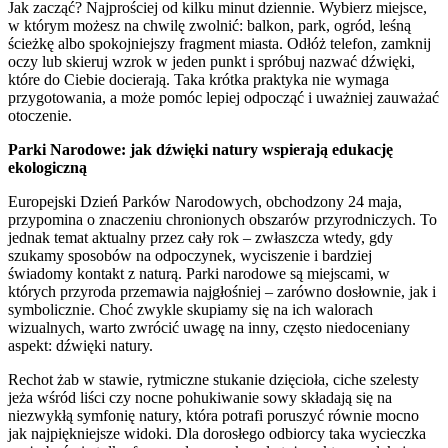
Jak zacząć? Najprościej od kilku minut dziennie. Wybierz miejsce,
w którym możesz na chwilę zwolnić: balkon, park, ogród, leśną
ścieżkę albo spokojniejszy fragment miasta. Odłóż telefon, zamknij
oczy lub skieruj wzrok w jeden punkt i spróbuj nazwać dźwięki,
które do Ciebie docierają. Taka krótka praktyka nie wymaga
przygotowania, a może pomóc lepiej odpocząć i uważniej zauważać
otoczenie.
Parki Narodowe: jak dźwięki natury wspierają edukację
ekologiczną
Europejski Dzień Parków Narodowych, obchodzony 24 maja,
przypomina o znaczeniu chronionych obszarów przyrodniczych. To
jednak temat aktualny przez cały rok – zwłaszcza wtedy, gdy
szukamy sposobów na odpoczynek, wyciszenie i bardziej
świadomy kontakt z naturą. Parki narodowe są miejscami, w
których przyroda przemawia najgłośniej – zarówno dosłownie, jak i
symbolicznie. Choć zwykle skupiamy się na ich walorach
wizualnych, warto zwrócić uwagę na inny, często niedoceniany
aspekt: dźwięki natury.
Rechot żab w stawie, rytmiczne stukanie dzięcioła, ciche szelesty
jeża wśród liści czy nocne pohukiwanie sowy składają się na
niezwykłą symfonię natury, która potrafi poruszyć równie mocno
jak najpiękniejsze widoki. Dla dorosłego odbiorcy taka wycieczka