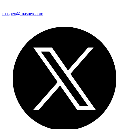
maspex@maspex.com