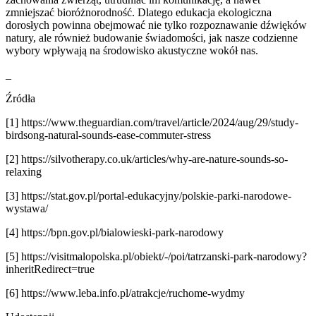
zmniejszać bioróżnorodność. Dlatego edukacja ekologiczna
dorosłych powinna obejmować nie tylko rozpoznawanie dźwięków
natury, ale również budowanie świadomości, jak nasze codzienne
wybory wpływają na środowisko akustyczne wokół nas.
_
Źródła
[1] https://www.theguardian.com/travel/article/2024/aug/29/study-
birdsong-natural-sounds-ease-commuter-stress
[2] https://silvotherapy.co.uk/articles/why-are-nature-sounds-so-
relaxing
[3] https://stat.gov.pl/portal-edukacyjny/polskie-parki-narodowe-
wystawa/
[4] https://bpn.gov.pl/bialowieski-park-narodowy
[5] https://visitmalopolska.pl/obiekt/-/poi/tatrzanski-park-narodowy?
inheritRedirect=true
[6] https://www.leba.info.pl/atrakcje/ruchome-wydmy