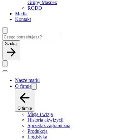
Grupy Maspex
RODO
Media
Kontakt
Szukaj
Nasze marki
O firmie
O firmie
Misja i wizja
Historia akwizycji
Sprzedaż zagraniczna
Produkcja
Logistyka