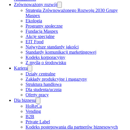
Zrównoważony rozwój
Strategia Zrównoważonego Rozwoju 2030 Grupy
Maspex
Ekologia
Programy społeczne
Fundacja Maspex
Akcje specjalne
EIT Food
Najwyższe standardy jakości
Standardy komunikacji marketingowej
Kodeks korporacyjny
Z myślą o środowisku
Kariera
Działy centralne
Zakłady produkcyjne i magazyny
Struktura handlowa
Dla studenta/ucznia
Oferty pracy
Dla biznesu
HoReCa
Vending
B2B
Private Label
Kodeks postępowania dla partnerów biznesowych