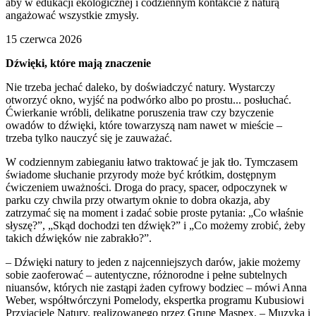
aby w edukacji ekologicznej i codziennym kontakcie z naturą
angażować wszystkie zmysły.
15 czerwca 2026
Dźwięki, które mają znaczenie
Nie trzeba jechać daleko, by doświadczyć natury. Wystarczy
otworzyć okno, wyjść na podwórko albo po prostu... posłuchać.
Ćwierkanie wróbli, delikatne poruszenia traw czy bzyczenie
owadów to dźwięki, które towarzyszą nam nawet w mieście –
trzeba tylko nauczyć się je zauważać.
W codziennym zabieganiu łatwo traktować je jak tło. Tymczasem
świadome słuchanie przyrody może być krótkim, dostępnym
ćwiczeniem uważności. Droga do pracy, spacer, odpoczynek w
parku czy chwila przy otwartym oknie to dobra okazja, aby
zatrzymać się na moment i zadać sobie proste pytania: „Co właśnie
słyszę?”, „Skąd dochodzi ten dźwięk?” i „Co możemy zrobić, żeby
takich dźwięków nie zabrakło?”.
– Dźwięki natury to jeden z najcenniejszych darów, jakie możemy
sobie zaoferować – autentyczne, różnorodne i pełne subtelnych
niuansów, których nie zastąpi żaden cyfrowy bodziec – mówi Anna
Weber, współtwórczyni Pomelody, ekspertka programu Kubusiowi
Przyjaciele Natury, realizowanego przez Grupę Maspex. – Muzyka i