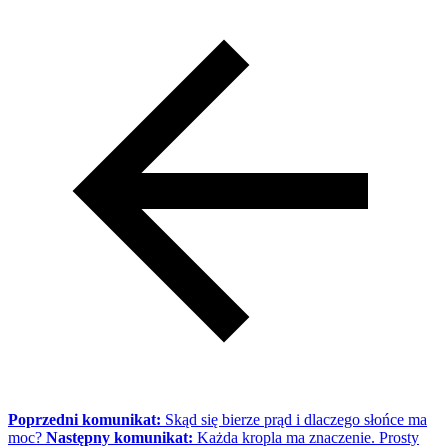
Poprzedni komunikat:
Skąd się bierze prąd i dlaczego słońce ma
moc?
Następny komunikat:
Każda kropla ma znaczenie. Prosty