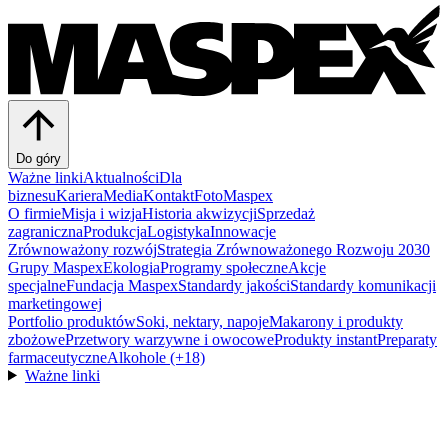
Do góry
Ważne linki
Aktualności
Dla
biznesu
Kariera
Media
Kontakt
FotoMaspex
O firmie
Misja i wizja
Historia akwizycji
Sprzedaż
zagraniczna
Produkcja
Logistyka
Innowacje
Zrównoważony rozwój
Strategia Zrównoważonego Rozwoju 2030
Grupy Maspex
Ekologia
Programy społeczne
Akcje
specjalne
Fundacja Maspex
Standardy jakości
Standardy komunikacji
marketingowej
Portfolio produktów
Soki, nektary, napoje
Makarony i produkty
zbożowe
Przetwory warzywne i owocowe
Produkty instant
Preparaty
farmaceutyczne
Alkohole (+18)
Ważne linki