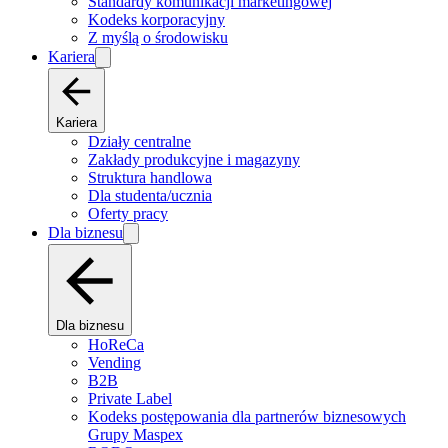
Standardy komunikacji marketingowej
Kodeks korporacyjny
Z myślą o środowisku
Kariera
Kariera
Działy centralne
Zakłady produkcyjne i magazyny
Struktura handlowa
Dla studenta/ucznia
Oferty pracy
Dla biznesu
Dla biznesu
HoReCa
Vending
B2B
Private Label
Kodeks postępowania dla partnerów biznesowych
Grupy Maspex