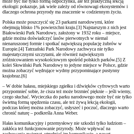
może być nie tylko formą odpoczynku, ale też praktyczną lekcją
ekologii: pokazuje, jak wiele zależy od równowagi ekosystemów i
dlaczego ochrona przyrody ma znaczenie w codziennym życiu.
Polska może poszczycić się 23 parkami narodowymi, które
obejmują blisko 1% powierzchni kraju.[3] Najstarszym z nich jest
Białowieski Park Narodowy, założony w 1932 roku – miejsce,
gdzie można doświadczyć lasów pierwotnych w niemal
nienaruszonej formie i spotkać największą populację żubrów w
Europie.[4] Tatrzański Park Narodowy zachwyca nie tylko
majestatycznymi szczytami, ale również największym
zróżnicowaniem wysokościowym spośród polskich parków.[5] Z
kolei Słowiński Park Narodowy to jedyne miejsce w Polsce, gdzie
można zobaczyć wędrujące wydmy przypominające pustynny
krajobraz.[6]
– W dobie hałasu, miejskiego zgiełku i dźwięków cyfrowych warto
przypomnieć sobie, że cisza też może brzmieć pięknie – jeśli wiemy,
czego słuchać. Wycieczka do parku narodowego może być nie tylko
świetną formą spędzenia czasu, ale też żywą lekcją ekologii,
podczas której można zobaczyć, usłyszeć i poczuć, dlaczego warto
chronić naturę – podkreśla Anna Weber.
Hałas komunikacyjny i przemysłowy nie szkodzi tylko ludziom –
zakłóca też funkcjonowanie przyrody. Może wpływać na
zachowania zwierząt, utrudniać im komunikację, a nawet