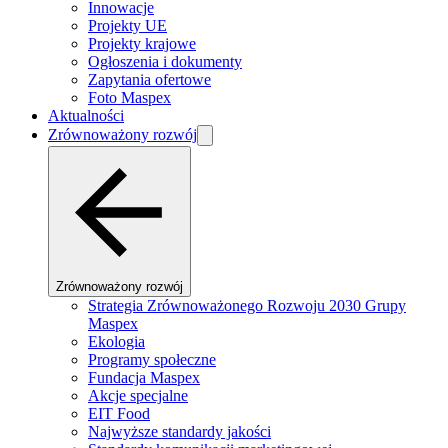
Innowacje
Projekty UE
Projekty krajowe
Ogłoszenia i dokumenty
Zapytania ofertowe
Foto Maspex
Aktualności
Zrównoważony rozwój
Zrównoważony rozwój
Strategia Zrównoważonego Rozwoju 2030 Grupy
Maspex
Ekologia
Programy społeczne
Fundacja Maspex
Akcje specjalne
EIT Food
Najwyższe standardy jakości