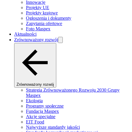
Innowacje
Projekty UE
Projekty krajowe
Ogłoszenia i dokumenty
Zapytania ofertowe
Foto Maspex
Aktualności
Zrównoważony rozwój
Zrównoważony rozwój
Strategia Zrównoważonego Rozwoju 2030 Grupy
Maspex
Ekologia
Programy społeczne
Fundacja Maspex
Akcje specjalne
EIT Food
Najwyższe standardy jakości