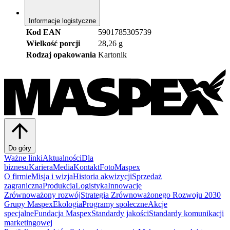
Informacje logistyczne
Kod EAN
5901785305739
Wielkość porcji
28,26 g
Rodzaj opakowania
Kartonik
Do góry
Ważne linki
Aktualności
Dla
biznesu
Kariera
Media
Kontakt
FotoMaspex
O firmie
Misja i wizja
Historia akwizycji
Sprzedaż
zagraniczna
Produkcja
Logistyka
Innowacje
Zrównoważony rozwój
Strategia Zrównoważonego Rozwoju 2030
Grupy Maspex
Ekologia
Programy społeczne
Akcje
specjalne
Fundacja Maspex
Standardy jakości
Standardy komunikacji
marketingowej