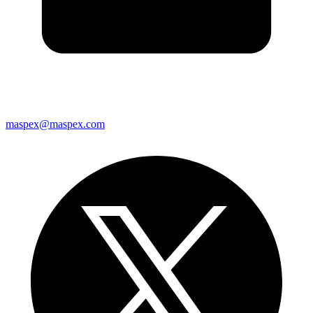
maspex@maspex.com