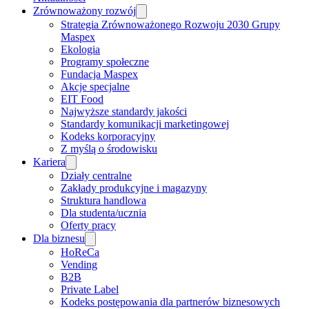
Zrównoważony rozwój
Strategia Zrównoważonego Rozwoju 2030 Grupy
Maspex
Ekologia
Programy społeczne
Fundacja Maspex
Akcje specjalne
EIT Food
Najwyższe standardy jakości
Standardy komunikacji marketingowej
Kodeks korporacyjny
Z myślą o środowisku
Kariera
Działy centralne
Zakłady produkcyjne i magazyny
Struktura handlowa
Dla studenta/ucznia
Oferty pracy
Dla biznesu
HoReCa
Vending
B2B
Private Label
Kodeks postępowania dla partnerów biznesowych