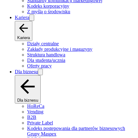
Standardy komunikacji marketingowej
Kodeks korporacyjny
Z myślą o środowisku
Kariera
Kariera
Działy centralne
Zakłady produkcyjne i magazyny
Struktura handlowa
Dla studenta/ucznia
Oferty pracy
Dla biznesu
Dla biznesu
HoReCa
Vending
B2B
Private Label
Kodeks postępowania dla partnerów biznesowych
Grupy Maspex