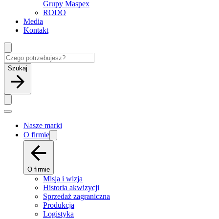
Grupy Maspex
RODO
Media
Kontakt
Szukaj
Nasze marki
O firmie
O firmie
Misja i wizja
Historia akwizycji
Sprzedaż zagraniczna
Produkcja
Logistyka