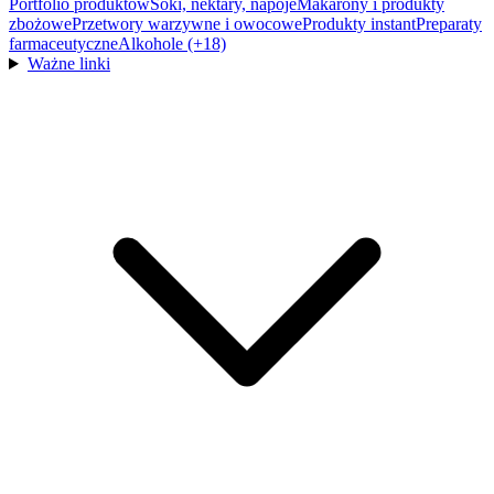
Portfolio produktów
Soki, nektary, napoje
Makarony i produkty
zbożowe
Przetwory warzywne i owocowe
Produkty instant
Preparaty
farmaceutyczne
Alkohole (+18)
Ważne linki