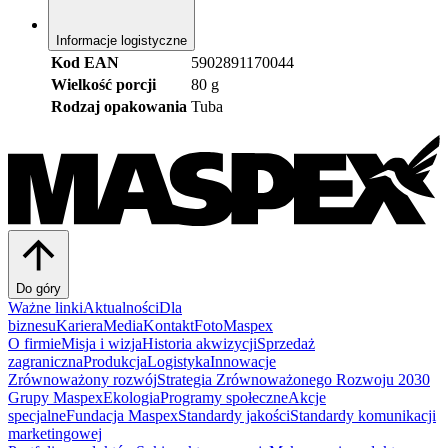
Informacje logistyczne
Kod EAN
5902891170044
Wielkość porcji
80 g
Rodzaj opakowania
Tuba
Do góry
Ważne linki
Aktualności
Dla
biznesu
Kariera
Media
Kontakt
FotoMaspex
O firmie
Misja i wizja
Historia akwizycji
Sprzedaż
zagraniczna
Produkcja
Logistyka
Innowacje
Zrównoważony rozwój
Strategia Zrównoważonego Rozwoju 2030
Grupy Maspex
Ekologia
Programy społeczne
Akcje
specjalne
Fundacja Maspex
Standardy jakości
Standardy komunikacji
marketingowej