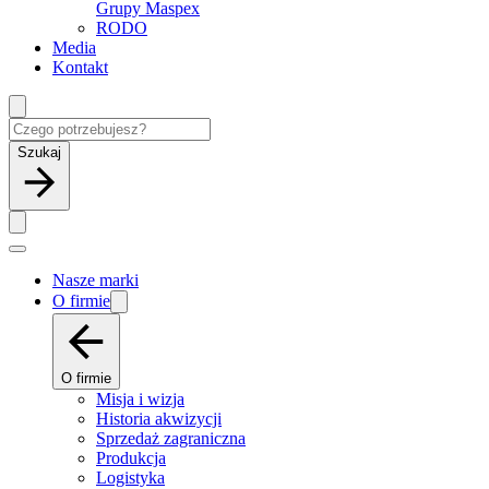
Grupy Maspex
RODO
Media
Kontakt
Szukaj
Nasze marki
O firmie
O firmie
Misja i wizja
Historia akwizycji
Sprzedaż zagraniczna
Produkcja
Logistyka