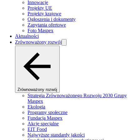
Innowacje
Projekty UE
Projekty krajowe
Ogłoszenia i dokumenty
Zapytania ofertowe
Foto Maspex
Aktualności
Zrównoważony rozwój
Zrównoważony rozwój
Strategia Zrównoważonego Rozwoju 2030 Grupy
Maspex
Ekologia
Programy społeczne
Fundacja Maspex
Akcje specjalne
EIT Food
Najwyższe standardy jakości