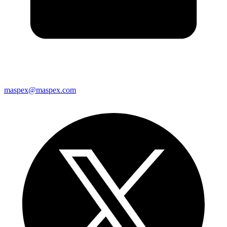
maspex@maspex.com