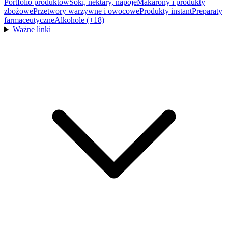
Portfolio produktów
Soki, nektary, napoje
Makarony i produkty
zbożowe
Przetwory warzywne i owocowe
Produkty instant
Preparaty
farmaceutyczne
Alkohole (+18)
Ważne linki