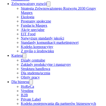
Zrównoważony rozwój
Strategia Zrównoważonego Rozwoju 2030 Grupy
Maspex
Ekologia
Programy społeczne
Fundacja Maspex
Akcje specjalne
EIT Food
Najwyższe standardy jakości
Standardy komunikacji marketingowej
Kodeks korporacyjny
Z myślą o środowisku
Kariera
Działy centralne
Zakłady produkcyjne i magazyny
Struktura handlowa
Dla studenta/ucznia
Oferty pracy
Dla biznesu
HoReCa
Vending
B2B
Private Label
Kodeks postępowania dla partnerów biznesowych