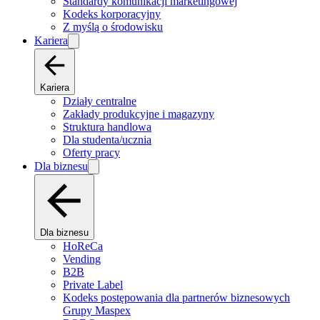
Standardy komunikacji marketingowej
Kodeks korporacyjny
Z myślą o środowisku
Kariera
Kariera
Działy centralne
Zakłady produkcyjne i magazyny
Struktura handlowa
Dla studenta/ucznia
Oferty pracy
Dla biznesu
Dla biznesu
HoReCa
Vending
B2B
Private Label
Kodeks postępowania dla partnerów biznesowych
Grupy Maspex