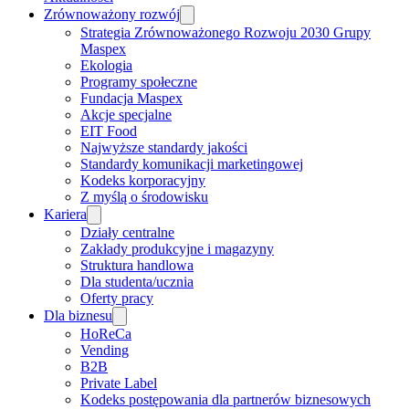
Zrównoważony rozwój
Strategia Zrównoważonego Rozwoju 2030 Grupy
Maspex
Ekologia
Programy społeczne
Fundacja Maspex
Akcje specjalne
EIT Food
Najwyższe standardy jakości
Standardy komunikacji marketingowej
Kodeks korporacyjny
Z myślą o środowisku
Kariera
Działy centralne
Zakłady produkcyjne i magazyny
Struktura handlowa
Dla studenta/ucznia
Oferty pracy
Dla biznesu
HoReCa
Vending
B2B
Private Label
Kodeks postępowania dla partnerów biznesowych