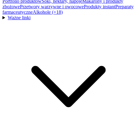
Portfolio produktów
Soki, nektary, napoje
Makarony i produkty
zbożowe
Przetwory warzywne i owocowe
Produkty instant
Preparaty
farmaceutyczne
Alkohole (+18)
Ważne linki