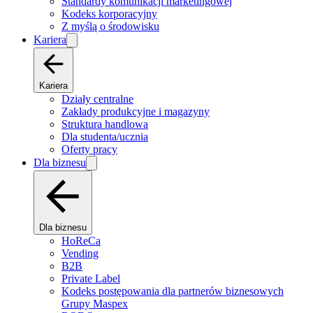
Standardy komunikacji marketingowej
Kodeks korporacyjny
Z myślą o środowisku
Kariera
Kariera
Działy centralne
Zakłady produkcyjne i magazyny
Struktura handlowa
Dla studenta/ucznia
Oferty pracy
Dla biznesu
Dla biznesu
HoReCa
Vending
B2B
Private Label
Kodeks postępowania dla partnerów biznesowych
Grupy Maspex