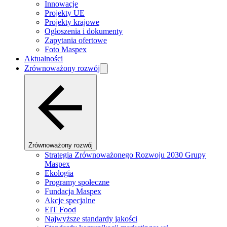
Innowacje
Projekty UE
Projekty krajowe
Ogłoszenia i dokumenty
Zapytania ofertowe
Foto Maspex
Aktualności
Zrównoważony rozwój
Zrównoważony rozwój
Strategia Zrównoważonego Rozwoju 2030 Grupy
Maspex
Ekologia
Programy społeczne
Fundacja Maspex
Akcje specjalne
EIT Food
Najwyższe standardy jakości