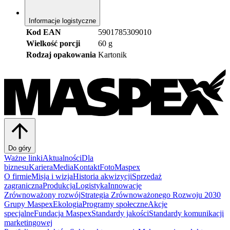
Informacje logistyczne
Kod EAN
5901785309010
Wielkość porcji
60 g
Rodzaj opakowania
Kartonik
Do góry
Ważne linki
Aktualności
Dla
biznesu
Kariera
Media
Kontakt
FotoMaspex
O firmie
Misja i wizja
Historia akwizycji
Sprzedaż
zagraniczna
Produkcja
Logistyka
Innowacje
Zrównoważony rozwój
Strategia Zrównoważonego Rozwoju 2030
Grupy Maspex
Ekologia
Programy społeczne
Akcje
specjalne
Fundacja Maspex
Standardy jakości
Standardy komunikacji
marketingowej