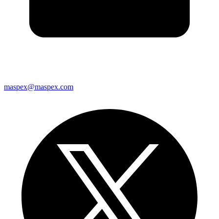
maspex@maspex.com