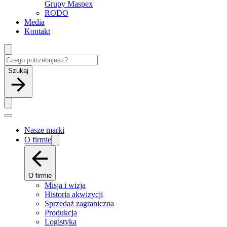
Grupy Maspex
RODO
Media
Kontakt
Szukaj
Nasze marki
O firmie
O firmie
Misja i wizja
Historia akwizycji
Sprzedaż zagraniczna
Produkcja
Logistyka