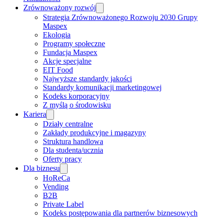
Zrównoważony rozwój
Strategia Zrównoważonego Rozwoju 2030 Grupy
Maspex
Ekologia
Programy społeczne
Fundacja Maspex
Akcje specjalne
EIT Food
Najwyższe standardy jakości
Standardy komunikacji marketingowej
Kodeks korporacyjny
Z myślą o środowisku
Kariera
Działy centralne
Zakłady produkcyjne i magazyny
Struktura handlowa
Dla studenta/ucznia
Oferty pracy
Dla biznesu
HoReCa
Vending
B2B
Private Label
Kodeks postępowania dla partnerów biznesowych