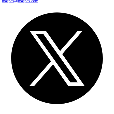
maspex@maspex.com