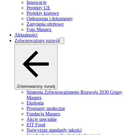
Innowacje
Projekty UE
Projekty krajowe
Ogłoszenia i dokumenty
Zapytania ofertowe
Foto Maspex
Aktualności
Zrównoważony rozwój
Zrównoważony rozwój
Strategia Zrównoważonego Rozwoju 2030 Grupy
Maspex
Ekologia
Programy społeczne
Fundacja Maspex
Akcje specjalne
EIT Food
Najwyższe standardy jakości