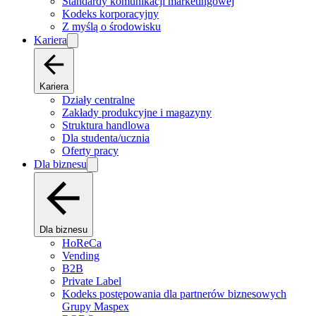
Standardy komunikacji marketingowej
Kodeks korporacyjny
Z myślą o środowisku
Kariera
Kariera
Działy centralne
Zakłady produkcyjne i magazyny
Struktura handlowa
Dla studenta/ucznia
Oferty pracy
Dla biznesu
Dla biznesu
HoReCa
Vending
B2B
Private Label
Kodeks postępowania dla partnerów biznesowych
Grupy Maspex