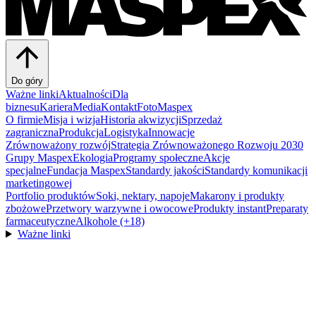
Do góry
Ważne linki
Aktualności
Dla
biznesu
Kariera
Media
Kontakt
FotoMaspex
O firmie
Misja i wizja
Historia akwizycji
Sprzedaż
zagraniczna
Produkcja
Logistyka
Innowacje
Zrównoważony rozwój
Strategia Zrównoważonego Rozwoju 2030
Grupy Maspex
Ekologia
Programy społeczne
Akcje
specjalne
Fundacja Maspex
Standardy jakości
Standardy komunikacji
marketingowej
Portfolio produktów
Soki, nektary, napoje
Makarony i produkty
zbożowe
Przetwory warzywne i owocowe
Produkty instant
Preparaty
farmaceutyczne
Alkohole (+18)
Ważne linki