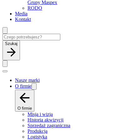
Grupy Maspex
RODO
Media
Kontakt
Szukaj
Nasze marki
O firmie
O firmie
Misja i wizja
Historia akwizycji
Sprzedaż zagraniczna
Produkcja
Logistyka