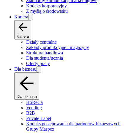
Standardy komunikacji marketingowej
Kodeks korporacyjny
Z myślą o środowisku
Kariera
Kariera
Działy centralne
Zakłady produkcyjne i magazyny
Struktura handlowa
Dla studenta/ucznia
Oferty pracy
Dla biznesu
Dla biznesu
HoReCa
Vending
B2B
Private Label
Kodeks postępowania dla partnerów biznesowych
Grupy Maspex