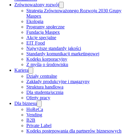
Zrównoważony rozwój
Strategia Zrównoważonego Rozwoju 2030 Grupy
Maspex
Ekologia
Programy społeczne
Fundacja Maspex
Akcje specjalne
EIT Food
Najwyższe standardy jakości
Standardy komunikacji marketingowej
Kodeks korporacyjny
Z myślą o środowisku
Kariera
Działy centralne
Zakłady produkcyjne i magazyny
Struktura handlowa
Dla studenta/ucznia
Oferty pracy
Dla biznesu
HoReCa
Vending
B2B
Private Label
Kodeks postępowania dla partnerów biznesowych