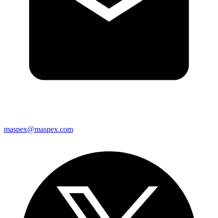
maspex@maspex.com