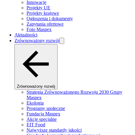
Innowacje
Projekty UE
Projekty krajowe
Ogłoszenia i dokumenty
Zapytania ofertowe
Foto Maspex
Aktualności
Zrównoważony rozwój
Zrównoważony rozwój
Strategia Zrównoważonego Rozwoju 2030 Grupy
Maspex
Ekologia
Programy społeczne
Fundacja Maspex
Akcje specjalne
EIT Food
Najwyższe standardy jakości