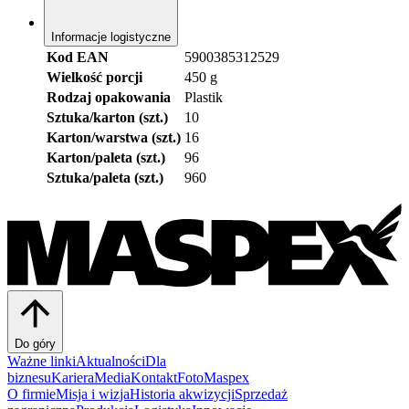
Informacje logistyczne
Kod EAN
5900385312529
Wielkość porcji
450 g
Rodzaj opakowania
Plastik
Sztuka/karton (szt.)
10
Karton/warstwa (szt.)
16
Karton/paleta (szt.)
96
Sztuka/paleta (szt.)
960
Do góry
Ważne linki
Aktualności
Dla
biznesu
Kariera
Media
Kontakt
FotoMaspex
O firmie
Misja i wizja
Historia akwizycji
Sprzedaż