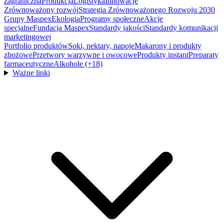
zagraniczna
Produkcja
Logistyka
Innowacje
Zrównoważony rozwój
Strategia Zrównoważonego Rozwoju 2030
Grupy Maspex
Ekologia
Programy społeczne
Akcje
specjalne
Fundacja Maspex
Standardy jakości
Standardy komunikacji
marketingowej
Portfolio produktów
Soki, nektary, napoje
Makarony i produkty
zbożowe
Przetwory warzywne i owocowe
Produkty instant
Preparaty
farmaceutyczne
Alkohole (+18)
Ważne linki