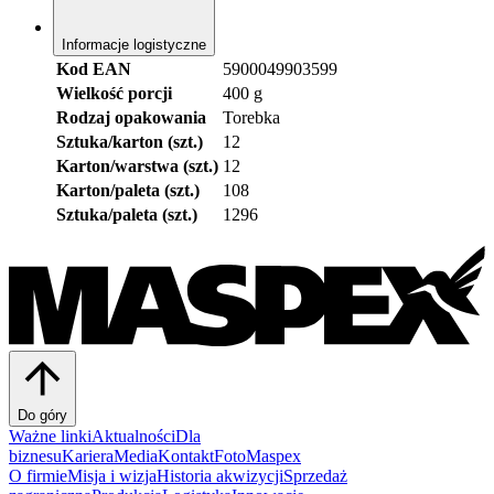
Informacje logistyczne
Kod EAN
5900049903599
Wielkość porcji
400 g
Rodzaj opakowania
Torebka
Sztuka/karton (szt.)
12
Karton/warstwa (szt.)
12
Karton/paleta (szt.)
108
Sztuka/paleta (szt.)
1296
Do góry
Ważne linki
Aktualności
Dla
biznesu
Kariera
Media
Kontakt
FotoMaspex
O firmie
Misja i wizja
Historia akwizycji
Sprzedaż