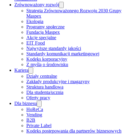
Zrównoważony rozwój
Strategia Zrównoważonego Rozwoju 2030 Grupy
Maspex
Ekologia
Programy społeczne
Fundacja Maspex
Akcje specjalne
EIT Food
Najwyższe standardy jakości
Standardy komunikacji marketingowej
Kodeks korporacyjny
Z myślą o środowisku
Kariera
Działy centralne
Zakłady produkcyjne i magazyny
Struktura handlowa
Dla studenta/ucznia
Oferty pracy
Dla biznesu
HoReCa
Vending
B2B
Private Label
Kodeks postępowania dla partnerów biznesowych