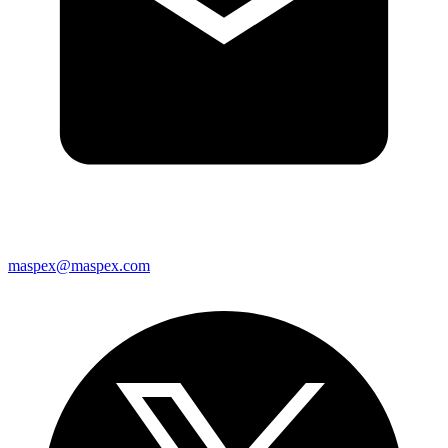
maspex@maspex.com