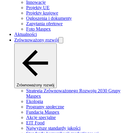
Innowacje
Projekty UE
Projekty krajowe
Ogłoszenia i dokumenty
Zapytania ofertowe
Foto Maspex
Aktualności
Zrównoważony rozwój
Zrównoważony rozwój
Strategia Zrównoważonego Rozwoju 2030 Grupy
Maspex
Ekologia
Programy społeczne
Fundacja Maspex
Akcje specjalne
EIT Food
Najwyższe standardy jakości