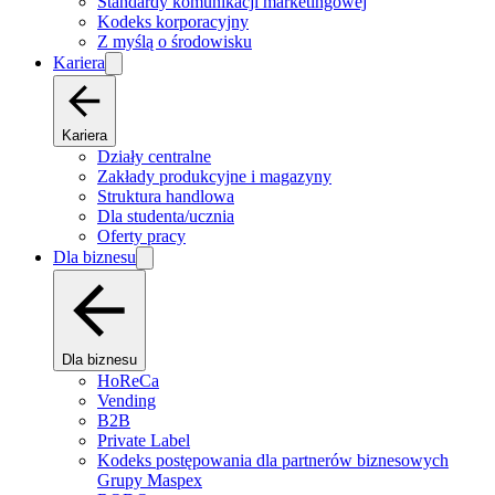
Standardy komunikacji marketingowej
Kodeks korporacyjny
Z myślą o środowisku
Kariera
Kariera
Działy centralne
Zakłady produkcyjne i magazyny
Struktura handlowa
Dla studenta/ucznia
Oferty pracy
Dla biznesu
Dla biznesu
HoReCa
Vending
B2B
Private Label
Kodeks postępowania dla partnerów biznesowych
Grupy Maspex