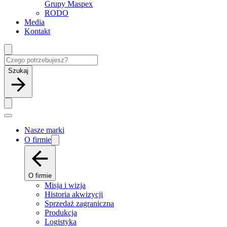
Grupy Maspex
RODO
Media
Kontakt
Szukaj
Nasze marki
O firmie
O firmie
Misja i wizja
Historia akwizycji
Sprzedaż zagraniczna
Produkcja
Logistyka