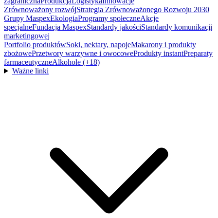
zagraniczna
Produkcja
Logistyka
Innowacje
Zrównoważony rozwój
Strategia Zrównoważonego Rozwoju 2030
Grupy Maspex
Ekologia
Programy społeczne
Akcje
specjalne
Fundacja Maspex
Standardy jakości
Standardy komunikacji
marketingowej
Portfolio produktów
Soki, nektary, napoje
Makarony i produkty
zbożowe
Przetwory warzywne i owocowe
Produkty instant
Preparaty
farmaceutyczne
Alkohole (+18)
Ważne linki