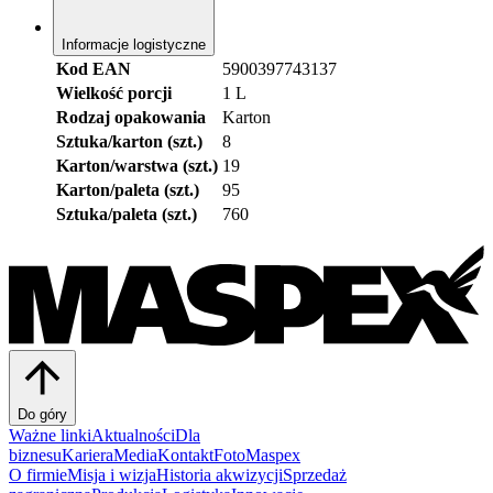
Informacje logistyczne
Kod EAN
5900397743137
Wielkość porcji
1 L
Rodzaj opakowania
Karton
Sztuka/karton (szt.)
8
Karton/warstwa (szt.)
19
Karton/paleta (szt.)
95
Sztuka/paleta (szt.)
760
Do góry
Ważne linki
Aktualności
Dla
biznesu
Kariera
Media
Kontakt
FotoMaspex
O firmie
Misja i wizja
Historia akwizycji
Sprzedaż