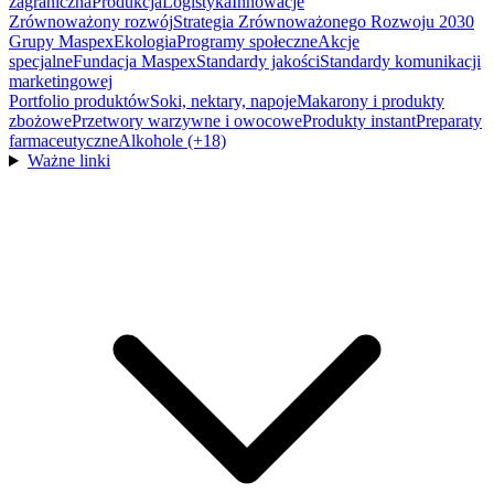
zagraniczna
Produkcja
Logistyka
Innowacje
Zrównoważony rozwój
Strategia Zrównoważonego Rozwoju 2030
Grupy Maspex
Ekologia
Programy społeczne
Akcje
specjalne
Fundacja Maspex
Standardy jakości
Standardy komunikacji
marketingowej
Portfolio produktów
Soki, nektary, napoje
Makarony i produkty
zbożowe
Przetwory warzywne i owocowe
Produkty instant
Preparaty
farmaceutyczne
Alkohole (+18)
Ważne linki