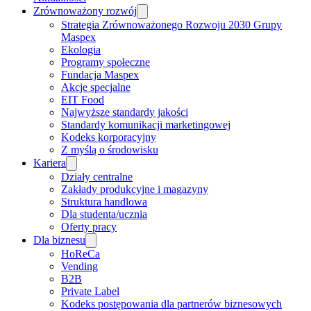
Zrównoważony rozwój
Strategia Zrównoważonego Rozwoju 2030 Grupy
Maspex
Ekologia
Programy społeczne
Fundacja Maspex
Akcje specjalne
EIT Food
Najwyższe standardy jakości
Standardy komunikacji marketingowej
Kodeks korporacyjny
Z myślą o środowisku
Kariera
Działy centralne
Zakłady produkcyjne i magazyny
Struktura handlowa
Dla studenta/ucznia
Oferty pracy
Dla biznesu
HoReCa
Vending
B2B
Private Label
Kodeks postępowania dla partnerów biznesowych