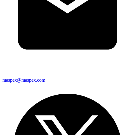
maspex@maspex.com