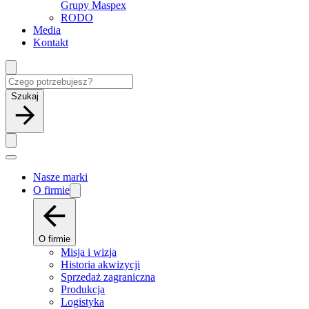
Grupy Maspex
RODO
Media
Kontakt
Szukaj
Nasze marki
O firmie
O firmie
Misja i wizja
Historia akwizycji
Sprzedaż zagraniczna
Produkcja
Logistyka