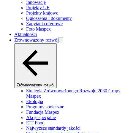
Innowacje
Projekty UE
Projekty krajowe
Ogłoszenia i dokumenty
Zapytania ofertowe
Foto Maspex
Aktualności
Zrównoważony rozwój
Zrównoważony rozwój
Strategia Zrównoważonego Rozwoju 2030 Grupy
Maspex
Ekologia
Programy społeczne
Fundacja Maspex
Akcje specjalne
EIT Food
Najwyższe standardy jakości