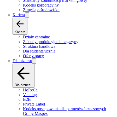
Standardy komunikacji marketingowej
Kodeks korporacyjny
Z myślą o środowisku
Kariera
Kariera
Działy centralne
Zakłady produkcyjne i magazyny
Struktura handlowa
Dla studenta/ucznia
Oferty pracy
Dla biznesu
Dla biznesu
HoReCa
Vending
B2B
Private Label
Kodeks postępowania dla partnerów biznesowych
Grupy Maspex