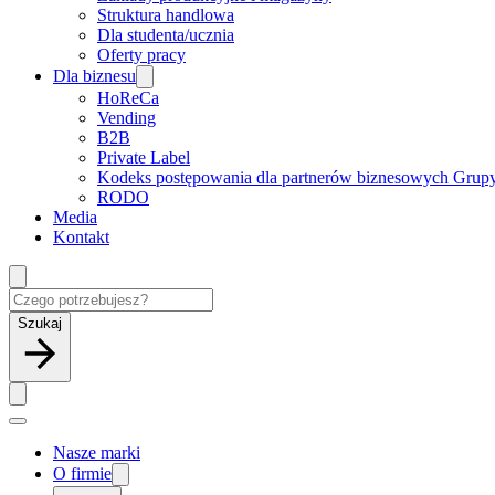
Struktura handlowa
Dla studenta/ucznia
Oferty pracy
Dla biznesu
HoReCa
Vending
B2B
Private Label
Kodeks postępowania dla partnerów biznesowych Grup
RODO
Media
Kontakt
Szukaj
Nasze marki
O firmie