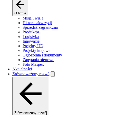
O firmie
Misja i wizja
Historia akwizycji
Sprzedaż zagraniczna
Produkcja
Logistyka
Innowacje
Projekty UE
Projekty krajowe
Ogłoszenia i dokumenty
Zapytania ofertowe
Foto Maspex
Aktualności
Zrównoważony rozwój
Zrównoważony rozwój