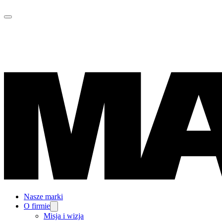
Nasze marki
O firmie
Misja i wizja