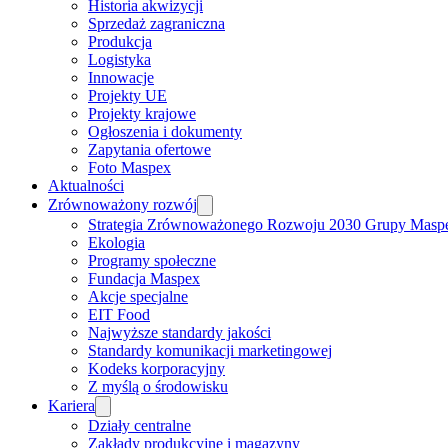
Historia akwizycji
Sprzedaż zagraniczna
Produkcja
Logistyka
Innowacje
Projekty UE
Projekty krajowe
Ogłoszenia i dokumenty
Zapytania ofertowe
Foto Maspex
Aktualności
Zrównoważony rozwój
Strategia Zrównoważonego Rozwoju 2030 Grupy Masp
Ekologia
Programy społeczne
Fundacja Maspex
Akcje specjalne
EIT Food
Najwyższe standardy jakości
Standardy komunikacji marketingowej
Kodeks korporacyjny
Z myślą o środowisku
Kariera
Działy centralne
Zakłady produkcyjne i magazyny