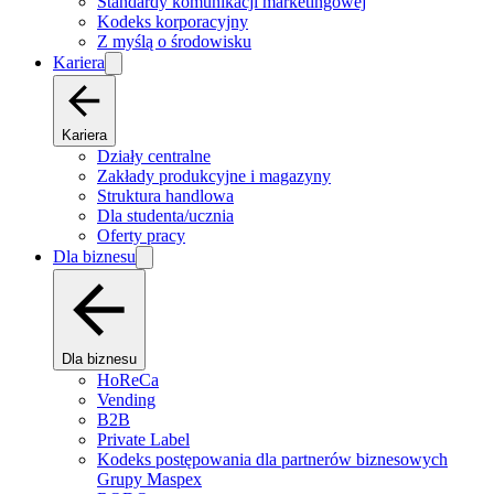
Standardy komunikacji marketingowej
Kodeks korporacyjny
Z myślą o środowisku
Kariera
Kariera
Działy centralne
Zakłady produkcyjne i magazyny
Struktura handlowa
Dla studenta/ucznia
Oferty pracy
Dla biznesu
Dla biznesu
HoReCa
Vending
B2B
Private Label
Kodeks postępowania dla partnerów biznesowych
Grupy Maspex