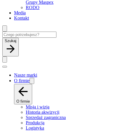
Grupy Maspex
RODO
Media
Kontakt
Szukaj
Nasze marki
O firmie
O firmie
Misja i wizja
Historia akwizycji
Sprzedaż zagraniczna
Produkcja
Logistyka