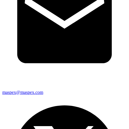
maspex@maspex.com