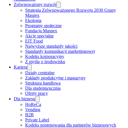
Zrównoważony rozwój
Strategia Zrównoważonego Rozwoju 2030 Grupy
Maspex
Ekologia
Programy społeczne
Fundacja Maspex
Akcje specjalne
EIT Food
Najwyższe standardy jakości
Standardy komunikacji marketingowej
Kodeks korporacyjny
Z myślą o środowisku
Kariera
Działy centralne
Zakłady produkcyjne i magazyny
Struktura handlowa
Dla studenta/ucznia
Oferty pracy
Dla biznesu
HoReCa
Vending
B2B
Private Label
Kodeks postępowania dla partnerów biznesowych