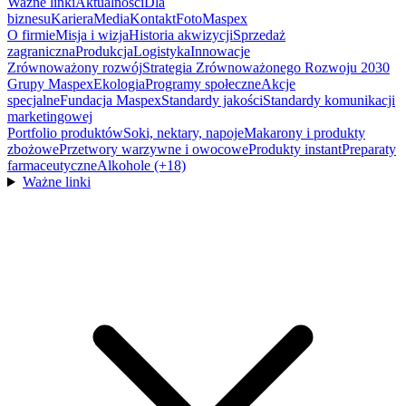
Ważne linki
Aktualności
Dla
biznesu
Kariera
Media
Kontakt
FotoMaspex
O firmie
Misja i wizja
Historia akwizycji
Sprzedaż
zagraniczna
Produkcja
Logistyka
Innowacje
Zrównoważony rozwój
Strategia Zrównoważonego Rozwoju 2030
Grupy Maspex
Ekologia
Programy społeczne
Akcje
specjalne
Fundacja Maspex
Standardy jakości
Standardy komunikacji
marketingowej
Portfolio produktów
Soki, nektary, napoje
Makarony i produkty
zbożowe
Przetwory warzywne i owocowe
Produkty instant
Preparaty
farmaceutyczne
Alkohole (+18)
Ważne linki