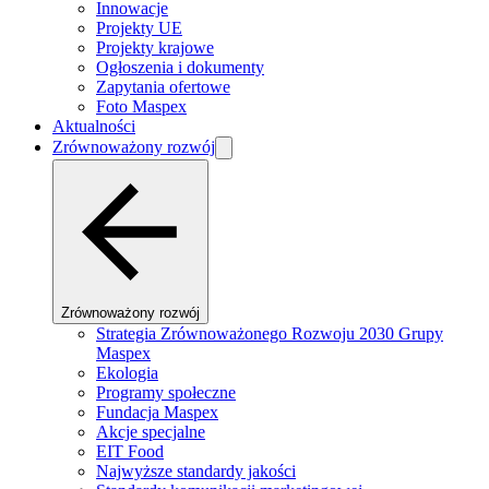
Innowacje
Projekty UE
Projekty krajowe
Ogłoszenia i dokumenty
Zapytania ofertowe
Foto Maspex
Aktualności
Zrównoważony rozwój
Zrównoważony rozwój
Strategia Zrównoważonego Rozwoju 2030 Grupy
Maspex
Ekologia
Programy społeczne
Fundacja Maspex
Akcje specjalne
EIT Food
Najwyższe standardy jakości