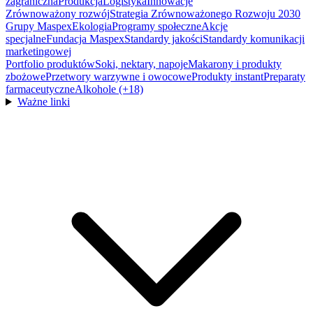
zagraniczna
Produkcja
Logistyka
Innowacje
Zrównoważony rozwój
Strategia Zrównoważonego Rozwoju 2030
Grupy Maspex
Ekologia
Programy społeczne
Akcje
specjalne
Fundacja Maspex
Standardy jakości
Standardy komunikacji
marketingowej
Portfolio produktów
Soki, nektary, napoje
Makarony i produkty
zbożowe
Przetwory warzywne i owocowe
Produkty instant
Preparaty
farmaceutyczne
Alkohole (+18)
Ważne linki