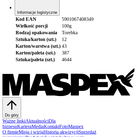
Informacje logistyczne
Kod EAN
5901067408349
Wielkość porcji
100g
Rodzaj opakowania
Torebka
Sztuka/karton (szt.)
12
Karton/warstwa (szt.)
43
Karton/paleta (szt.)
387
Sztuka/paleta (szt.)
4644
Do góry
Ważne linki
Aktualności
Dla
biznesu
Kariera
Media
Kontakt
FotoMaspex
O firmie
Misja i wizja
Historia akwizycji
Sprzedaż