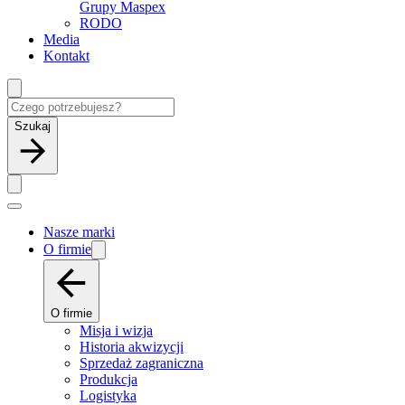
Grupy Maspex
RODO
Media
Kontakt
Szukaj
Nasze marki
O firmie
O firmie
Misja i wizja
Historia akwizycji
Sprzedaż zagraniczna
Produkcja
Logistyka