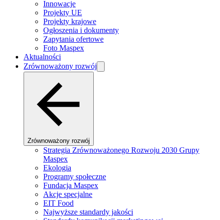
Innowacje
Projekty UE
Projekty krajowe
Ogłoszenia i dokumenty
Zapytania ofertowe
Foto Maspex
Aktualności
Zrównoważony rozwój
Zrównoważony rozwój
Strategia Zrównoważonego Rozwoju 2030 Grupy
Maspex
Ekologia
Programy społeczne
Fundacja Maspex
Akcje specjalne
EIT Food
Najwyższe standardy jakości