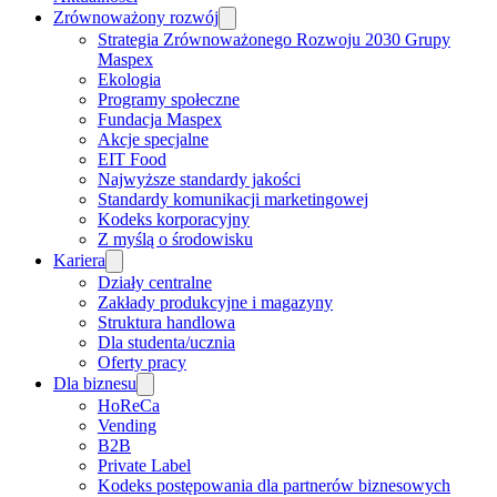
Zrównoważony rozwój
Strategia Zrównoważonego Rozwoju 2030 Grupy
Maspex
Ekologia
Programy społeczne
Fundacja Maspex
Akcje specjalne
EIT Food
Najwyższe standardy jakości
Standardy komunikacji marketingowej
Kodeks korporacyjny
Z myślą o środowisku
Kariera
Działy centralne
Zakłady produkcyjne i magazyny
Struktura handlowa
Dla studenta/ucznia
Oferty pracy
Dla biznesu
HoReCa
Vending
B2B
Private Label
Kodeks postępowania dla partnerów biznesowych