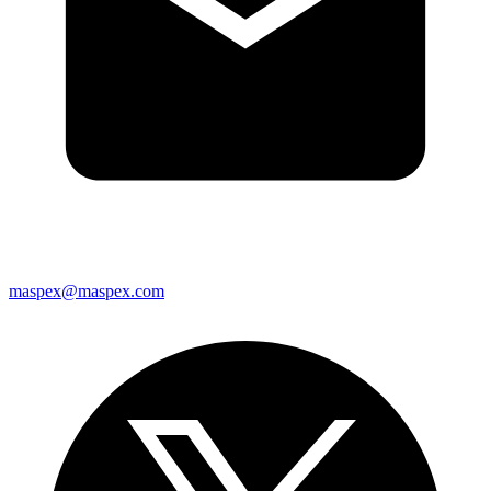
maspex@maspex.com