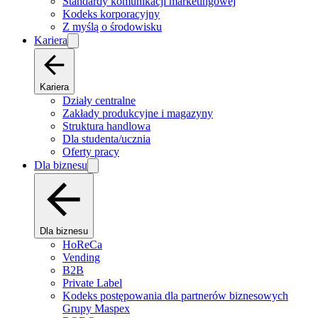
Standardy komunikacji marketingowej
Kodeks korporacyjny
Z myślą o środowisku
Kariera
Kariera
Działy centralne
Zakłady produkcyjne i magazyny
Struktura handlowa
Dla studenta/ucznia
Oferty pracy
Dla biznesu
Dla biznesu
HoReCa
Vending
B2B
Private Label
Kodeks postępowania dla partnerów biznesowych
Grupy Maspex