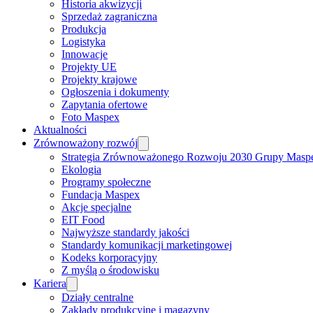
Historia akwizycji
Sprzedaż zagraniczna
Produkcja
Logistyka
Innowacje
Projekty UE
Projekty krajowe
Ogłoszenia i dokumenty
Zapytania ofertowe
Foto Maspex
Aktualności
Zrównoważony rozwój
Strategia Zrównoważonego Rozwoju 2030 Grupy Masp
Ekologia
Programy społeczne
Fundacja Maspex
Akcje specjalne
EIT Food
Najwyższe standardy jakości
Standardy komunikacji marketingowej
Kodeks korporacyjny
Z myślą o środowisku
Kariera
Działy centralne
Zakłady produkcyjne i magazyny