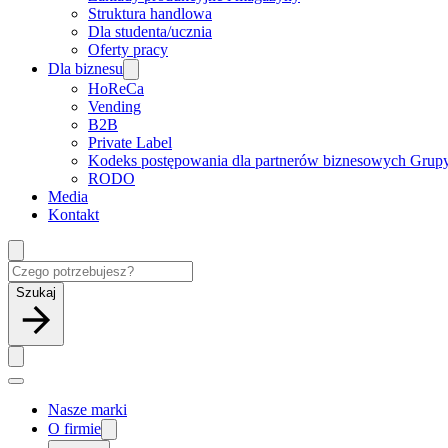
Struktura handlowa
Dla studenta/ucznia
Oferty pracy
Dla biznesu
HoReCa
Vending
B2B
Private Label
Kodeks postępowania dla partnerów biznesowych Grup
RODO
Media
Kontakt
Szukaj
Nasze marki
O firmie