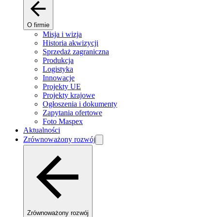
O firmie
Misja i wizja
Historia akwizycji
Sprzedaż zagraniczna
Produkcja
Logistyka
Innowacje
Projekty UE
Projekty krajowe
Ogłoszenia i dokumenty
Zapytania ofertowe
Foto Maspex
Aktualności
Zrównoważony rozwój
Zrównoważony rozwój