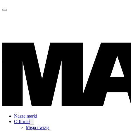
Nasze marki
O firmie
Misja i wizja