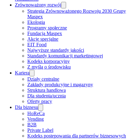
Zrównoważony rozwój
Strategia Zrównoważonego Rozwoju 2030 Grupy
Maspex
Ekologia
Programy społeczne
Fundacja Maspex
Akcje specjalne
EIT Food
Najwyższe standardy jakości
Standardy komunikacji marketingowej
Kodeks korporacyjny
Z myślą o środowisku
Kariera
Działy centralne
Zakłady produkcyjne i magazyny
Struktura handlowa
Dla studenta/ucznia
Oferty pracy
Dla biznesu
HoReCa
Vending
B2B
Private Label
Kodeks postępowania dla partnerów biznesowych