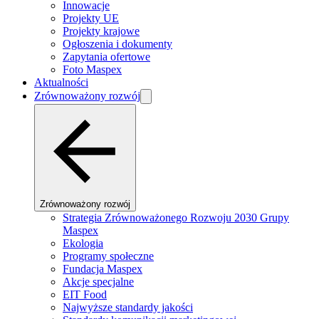
Innowacje
Projekty UE
Projekty krajowe
Ogłoszenia i dokumenty
Zapytania ofertowe
Foto Maspex
Aktualności
Zrównoważony rozwój
Zrównoważony rozwój
Strategia Zrównoważonego Rozwoju 2030 Grupy
Maspex
Ekologia
Programy społeczne
Fundacja Maspex
Akcje specjalne
EIT Food
Najwyższe standardy jakości