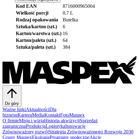
Kod EAN
8716000965004
Wielkość porcji
0,7 L
Rodzaj opakowania
Butelka
Sztuka/karton (szt.)
6
Karton/warstwa (szt.)
16
Karton/paleta (szt.)
64
Sztuka/paleta (szt.)
384
Do góry
Ważne linki
Aktualności
Dla
biznesu
Kariera
Media
Kontakt
FotoMaspex
O firmie
Misja i wizja
Historia akwizycji
Sprzedaż
zagraniczna
Produkcja
Logistyka
Innowacje
Zrównoważony rozwój
Strategia Zrównoważonego Rozwoju 2030
Grupy Maspex
Ekologia
Programy społeczne
Akcje