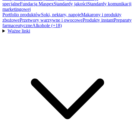
specjalne
Fundacja Maspex
Standardy jakości
Standardy komunikacji
marketingowej
Portfolio produktów
Soki, nektary, napoje
Makarony i produkty
zbożowe
Przetwory warzywne i owocowe
Produkty instant
Preparaty
farmaceutyczne
Alkohole (+18)
Ważne linki