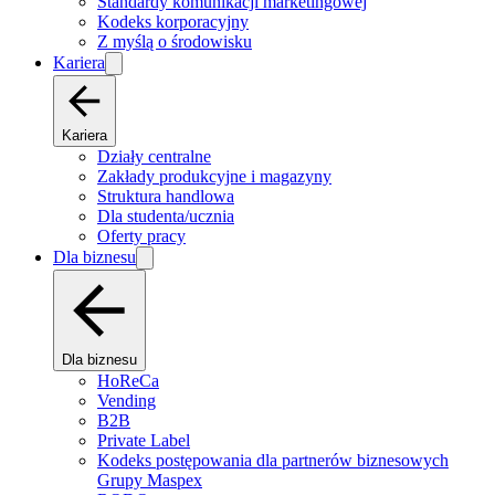
Standardy komunikacji marketingowej
Kodeks korporacyjny
Z myślą o środowisku
Kariera
Kariera
Działy centralne
Zakłady produkcyjne i magazyny
Struktura handlowa
Dla studenta/ucznia
Oferty pracy
Dla biznesu
Dla biznesu
HoReCa
Vending
B2B
Private Label
Kodeks postępowania dla partnerów biznesowych
Grupy Maspex