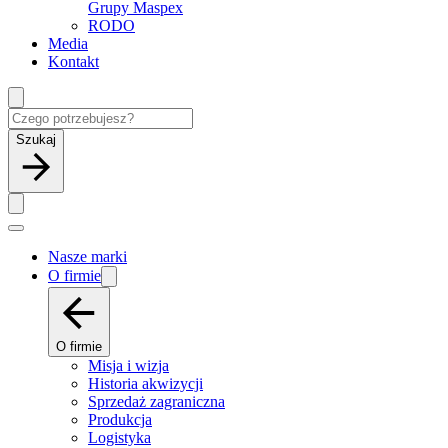
Grupy Maspex
RODO
Media
Kontakt
Szukaj
Nasze marki
O firmie
O firmie
Misja i wizja
Historia akwizycji
Sprzedaż zagraniczna
Produkcja
Logistyka