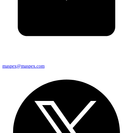
maspex@maspex.com