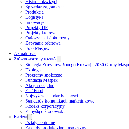
Historia akwizycji
Sprzedaż zagraniczna
Produkcja
Logistyka
Innowacje
Projekty UE
Projekty krajowe
Ogłoszenia i dokumenty
Zapytania ofertowe
Foto Maspex
Aktualności
Zrównoważony rozwój
Strategia Zrównoważonego Rozwoju 2030 Grupy Masp
Ekologia
Programy społeczne
Fundacja Maspex
Akcje specjalne
EIT Food
Najwyższe standardy jakości
Standardy komunikacji marketingowej
Kodeks korporacyjny
Z myślą o środowisku
Kariera
Działy centralne
Zakłady produkcyjne i magazyny