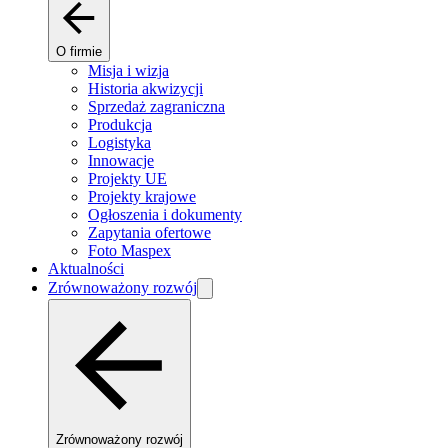
O firmie
Misja i wizja
Historia akwizycji
Sprzedaż zagraniczna
Produkcja
Logistyka
Innowacje
Projekty UE
Projekty krajowe
Ogłoszenia i dokumenty
Zapytania ofertowe
Foto Maspex
Aktualności
Zrównoważony rozwój
Zrównoważony rozwój