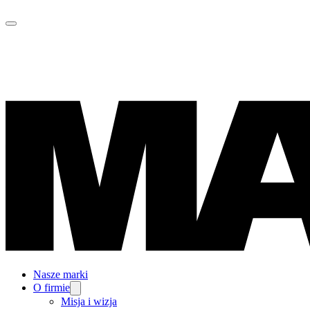
Nasze marki
O firmie
Misja i wizja