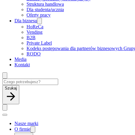
Struktura handlowa
Dla studenta/ucznia
Oferty pracy
Dla biznesu
HoReCa
Vending
B2B
Private Label
Kodeks postępowania dla partnerów biznesowych Grup
RODO
Media
Kontakt
Szukaj
Nasze marki
O firmie