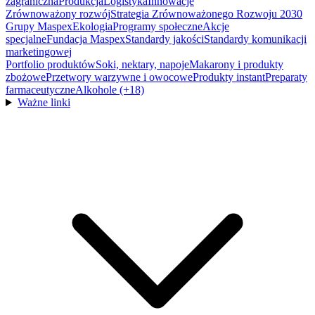
zagraniczna
Produkcja
Logistyka
Innowacje
Zrównoważony rozwój
Strategia Zrównoważonego Rozwoju 2030
Grupy Maspex
Ekologia
Programy społeczne
Akcje
specjalne
Fundacja Maspex
Standardy jakości
Standardy komunikacji
marketingowej
Portfolio produktów
Soki, nektary, napoje
Makarony i produkty
zbożowe
Przetwory warzywne i owocowe
Produkty instant
Preparaty
farmaceutyczne
Alkohole (+18)
Ważne linki