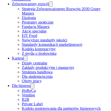
Zrównoważony rozwój
Strategia Zrównoważonego Rozwoju 2030 Grupy
Maspex
Ekologia
Programy społeczne
Fundacja Maspex
Akcje specjalne
EIT Food
Najwyższe standardy jakości
Standardy komunikacji marketingowej
Kodeks korporacyjny
Z myślą o środowisku
Kariera
Działy centralne
Zakłady produkcyjne i magazyny
Struktura handlowa
Dla studenta/ucznia
Oferty pracy
Dla biznesu
HoReCa
Vending
B2B
Private Label
Kodeks postępowania dla partnerów biznesowych