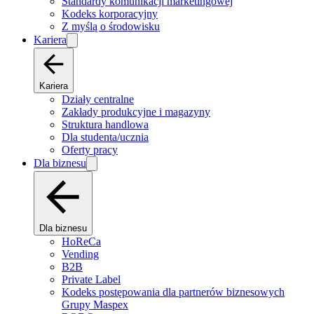
Standardy komunikacji marketingowej
Kodeks korporacyjny
Z myślą o środowisku
Kariera
Kariera
Działy centralne
Zakłady produkcyjne i magazyny
Struktura handlowa
Dla studenta/ucznia
Oferty pracy
Dla biznesu
Dla biznesu
HoReCa
Vending
B2B
Private Label
Kodeks postępowania dla partnerów biznesowych
Grupy Maspex