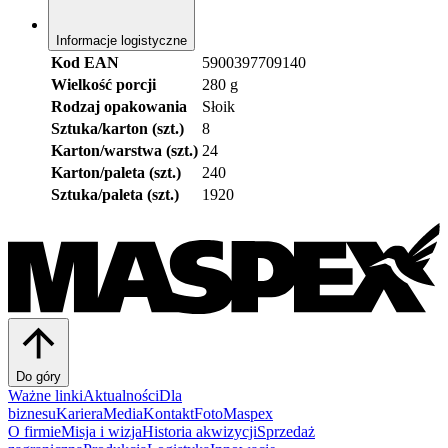
Informacje logistyczne
Kod EAN
5900397709140
Wielkość porcji
280 g
Rodzaj opakowania
Słoik
Sztuka/karton (szt.)
8
Karton/warstwa (szt.)
24
Karton/paleta (szt.)
240
Sztuka/paleta (szt.)
1920
Do góry
Ważne linki
Aktualności
Dla
biznesu
Kariera
Media
Kontakt
FotoMaspex
O firmie
Misja i wizja
Historia akwizycji
Sprzedaż