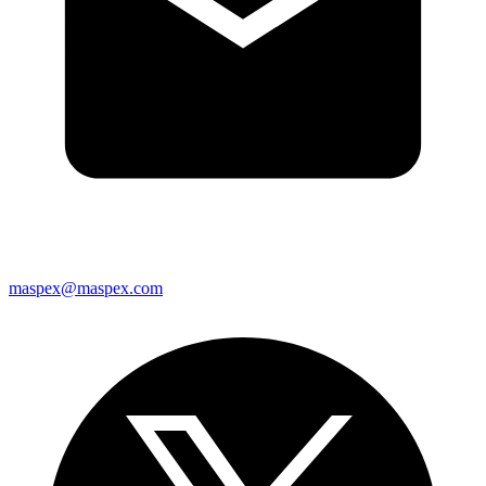
maspex@maspex.com