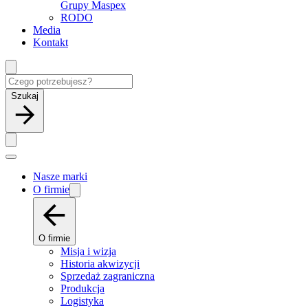
Grupy Maspex
RODO
Media
Kontakt
Szukaj
Nasze marki
O firmie
O firmie
Misja i wizja
Historia akwizycji
Sprzedaż zagraniczna
Produkcja
Logistyka