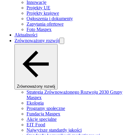
Innowacje
Projekty UE
Projekty krajowe
Ogłoszenia i dokumenty
Zapytania ofertowe
Foto Maspex
Aktualności
Zrównoważony rozwój
Zrównoważony rozwój
Strategia Zrównoważonego Rozwoju 2030 Grupy
Maspex
Ekologia
Programy społeczne
Fundacja Maspex
Akcje specjalne
EIT Food
Najwyższe standardy jakości