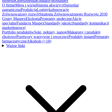
biznesu
Kariera
Media
Kontakt
FotoMaspex
O firmie
Misja i wizja
Historia akwizycji
Sprzedaż
zagraniczna
Produkcja
Logistyka
Innowacje
Zrównoważony rozwój
Strategia Zrównoważonego Rozwoju 2030
Grupy Maspex
Ekologia
Programy społeczne
Akcje
specjalne
Fundacja Maspex
Standardy jakości
Standardy komunikacji
marketingowej
Portfolio produktów
Soki, nektary, napoje
Makarony i produkty
zbożowe
Przetwory warzywne i owocowe
Produkty instant
Preparaty
farmaceutyczne
Alkohole (+18)
Ważne linki