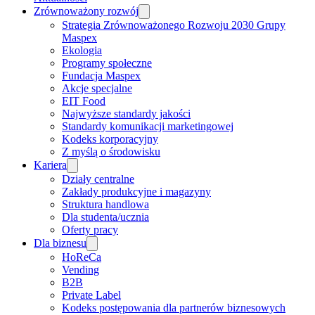
Zrównoważony rozwój
Strategia Zrównoważonego Rozwoju 2030 Grupy
Maspex
Ekologia
Programy społeczne
Fundacja Maspex
Akcje specjalne
EIT Food
Najwyższe standardy jakości
Standardy komunikacji marketingowej
Kodeks korporacyjny
Z myślą o środowisku
Kariera
Działy centralne
Zakłady produkcyjne i magazyny
Struktura handlowa
Dla studenta/ucznia
Oferty pracy
Dla biznesu
HoReCa
Vending
B2B
Private Label
Kodeks postępowania dla partnerów biznesowych