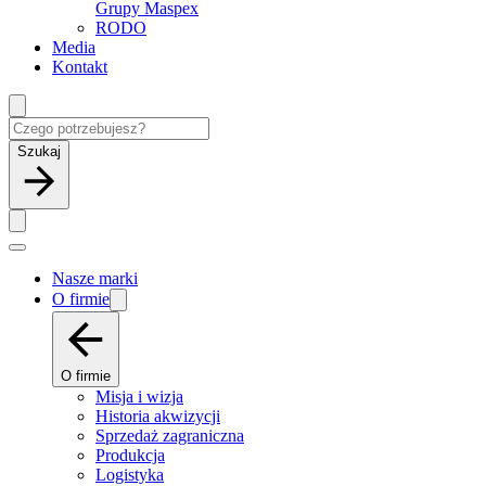
Grupy Maspex
RODO
Media
Kontakt
Szukaj
Nasze marki
O firmie
O firmie
Misja i wizja
Historia akwizycji
Sprzedaż zagraniczna
Produkcja
Logistyka