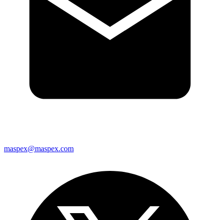
maspex@maspex.com