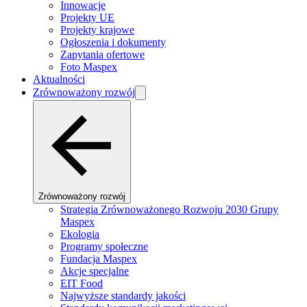
Innowacje
Projekty UE
Projekty krajowe
Ogłoszenia i dokumenty
Zapytania ofertowe
Foto Maspex
Aktualności
Zrównoważony rozwój
Zrównoważony rozwój
Strategia Zrównoważonego Rozwoju 2030 Grupy
Maspex
Ekologia
Programy społeczne
Fundacja Maspex
Akcje specjalne
EIT Food
Najwyższe standardy jakości