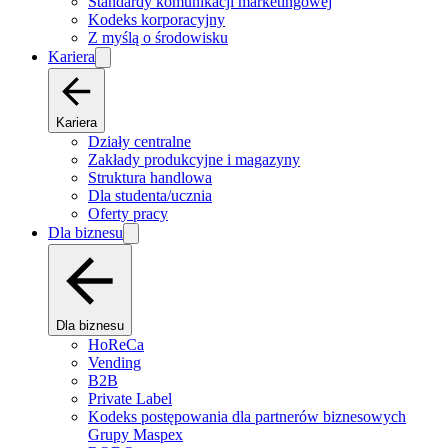
Standardy komunikacji marketingowej
Kodeks korporacyjny
Z myślą o środowisku
Kariera
Kariera
Działy centralne
Zakłady produkcyjne i magazyny
Struktura handlowa
Dla studenta/ucznia
Oferty pracy
Dla biznesu
Dla biznesu
HoReCa
Vending
B2B
Private Label
Kodeks postępowania dla partnerów biznesowych
Grupy Maspex