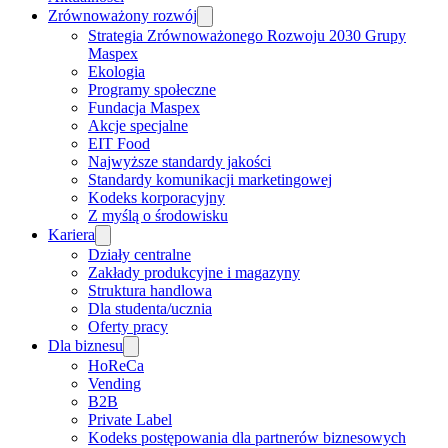
Zrównoważony rozwój
Strategia Zrównoważonego Rozwoju 2030 Grupy
Maspex
Ekologia
Programy społeczne
Fundacja Maspex
Akcje specjalne
EIT Food
Najwyższe standardy jakości
Standardy komunikacji marketingowej
Kodeks korporacyjny
Z myślą o środowisku
Kariera
Działy centralne
Zakłady produkcyjne i magazyny
Struktura handlowa
Dla studenta/ucznia
Oferty pracy
Dla biznesu
HoReCa
Vending
B2B
Private Label
Kodeks postępowania dla partnerów biznesowych