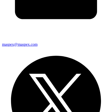
maspex@maspex.com