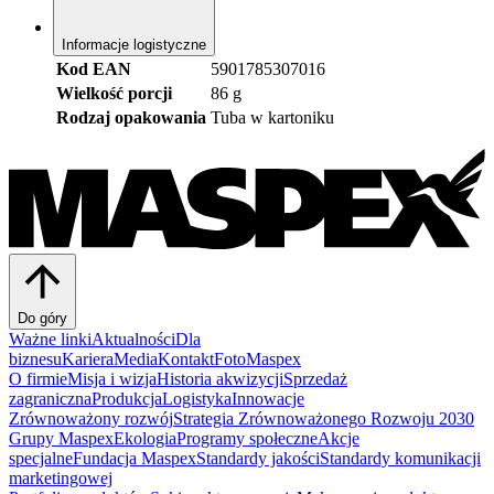
Informacje logistyczne
Kod EAN
5901785307016
Wielkość porcji
86 g
Rodzaj opakowania
Tuba w kartoniku
Do góry
Ważne linki
Aktualności
Dla
biznesu
Kariera
Media
Kontakt
FotoMaspex
O firmie
Misja i wizja
Historia akwizycji
Sprzedaż
zagraniczna
Produkcja
Logistyka
Innowacje
Zrównoważony rozwój
Strategia Zrównoważonego Rozwoju 2030
Grupy Maspex
Ekologia
Programy społeczne
Akcje
specjalne
Fundacja Maspex
Standardy jakości
Standardy komunikacji
marketingowej