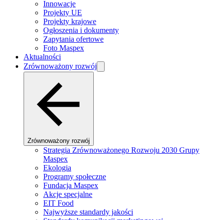
Innowacje
Projekty UE
Projekty krajowe
Ogłoszenia i dokumenty
Zapytania ofertowe
Foto Maspex
Aktualności
Zrównoważony rozwój
Zrównoważony rozwój
Strategia Zrównoważonego Rozwoju 2030 Grupy
Maspex
Ekologia
Programy społeczne
Fundacja Maspex
Akcje specjalne
EIT Food
Najwyższe standardy jakości