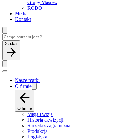
Grupy Maspex
RODO
Media
Kontakt
Szukaj
Nasze marki
O firmie
O firmie
Misja i wizja
Historia akwizycji
Sprzedaż zagraniczna
Produkcja
Logistyka