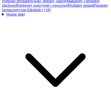
Portfolio produktów
Soki, nektary, napoje
Makarony i produkty
zbożowe
Przetwory warzywne i owocowe
Produkty instant
Preparaty
farmaceutyczne
Alkohole (+18)
Ważne linki