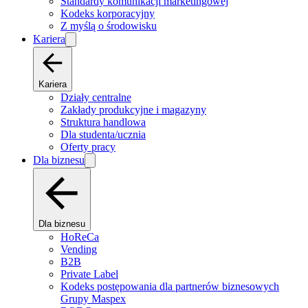
Standardy komunikacji marketingowej
Kodeks korporacyjny
Z myślą o środowisku
Kariera
Kariera
Działy centralne
Zakłady produkcyjne i magazyny
Struktura handlowa
Dla studenta/ucznia
Oferty pracy
Dla biznesu
Dla biznesu
HoReCa
Vending
B2B
Private Label
Kodeks postępowania dla partnerów biznesowych
Grupy Maspex