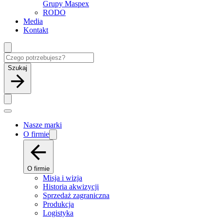
Grupy Maspex
RODO
Media
Kontakt
Szukaj
Nasze marki
O firmie
O firmie
Misja i wizja
Historia akwizycji
Sprzedaż zagraniczna
Produkcja
Logistyka