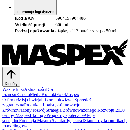
Informacje logistyczne
Kod EAN
5904157904486
Wielkość porcji
600 ml
Rodzaj opakowania
display a' 12 buteleczek po 50 ml
Do góry
Ważne linki
Aktualności
Dla
biznesu
Kariera
Media
Kontakt
FotoMaspex
O firmie
Misja i wizja
Historia akwizycji
Sprzedaż
zagraniczna
Produkcja
Logistyka
Innowacje
Zrównoważony rozwój
Strategia Zrównoważonego Rozwoju 2030
Grupy Maspex
Ekologia
Programy społeczne
Akcje
specjalne
Fundacja Maspex
Standardy jakości
Standardy komunikacji
marketingowej