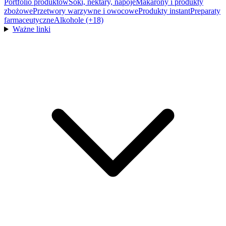
Portfolio produktów
Soki, nektary, napoje
Makarony i produkty
zbożowe
Przetwory warzywne i owocowe
Produkty instant
Preparaty
farmaceutyczne
Alkohole (+18)
Ważne linki