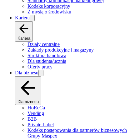
Standardy komunikacji marketingowej
Kodeks korporacyjny
Z myślą o środowisku
Kariera
Kariera
Działy centralne
Zakłady produkcyjne i magazyny
Struktura handlowa
Dla studenta/ucznia
Oferty pracy
Dla biznesu
Dla biznesu
HoReCa
Vending
B2B
Private Label
Kodeks postępowania dla partnerów biznesowych
Grupy Maspex