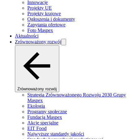
Innowacje
Projekty UE
Projekty krajowe
Ogłoszenia i dokumenty
Zapytania ofertowe
Foto Maspex
Aktualności
Zrównoważony rozwój
Zrównoważony rozwój
Strategia Zrównoważonego Rozwoju 2030 Grupy
Maspex
Ekologia
Programy społeczne
Fundacja Maspex
Akcje specjalne
EIT Food
Najwyższe standardy jakości