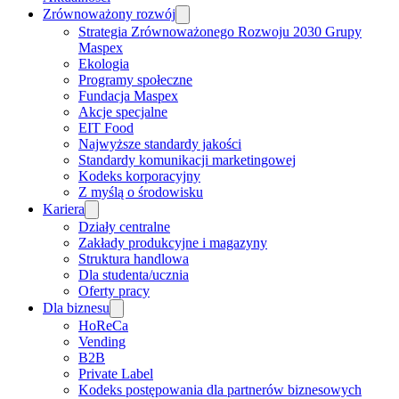
Zrównoważony rozwój
Strategia Zrównoważonego Rozwoju 2030 Grupy
Maspex
Ekologia
Programy społeczne
Fundacja Maspex
Akcje specjalne
EIT Food
Najwyższe standardy jakości
Standardy komunikacji marketingowej
Kodeks korporacyjny
Z myślą o środowisku
Kariera
Działy centralne
Zakłady produkcyjne i magazyny
Struktura handlowa
Dla studenta/ucznia
Oferty pracy
Dla biznesu
HoReCa
Vending
B2B
Private Label
Kodeks postępowania dla partnerów biznesowych