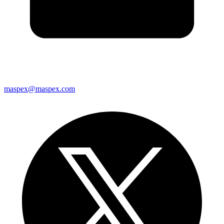
maspex@maspex.com