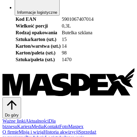
Informacje logistyczne
Kod EAN
5901067407014
Wielkość porcji
0,3L
Rodzaj opakowania
Butelka szklana
Sztuka/karton (szt.)
15
Karton/warstwa (szt.)
14
Karton/paleta (szt.)
98
Sztuka/paleta (szt.)
1470
Do góry
Ważne linki
Aktualności
Dla
biznesu
Kariera
Media
Kontakt
FotoMaspex
O firmie
Misja i wizja
Historia akwizycji
Sprzedaż