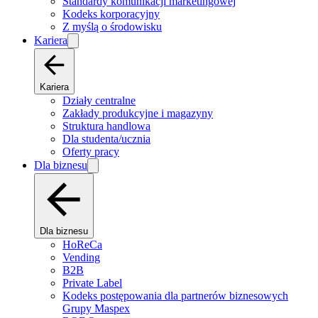
Standardy komunikacji marketingowej
Kodeks korporacyjny
Z myślą o środowisku
Kariera
Kariera
Działy centralne
Zakłady produkcyjne i magazyny
Struktura handlowa
Dla studenta/ucznia
Oferty pracy
Dla biznesu
Dla biznesu
HoReCa
Vending
B2B
Private Label
Kodeks postępowania dla partnerów biznesowych
Grupy Maspex