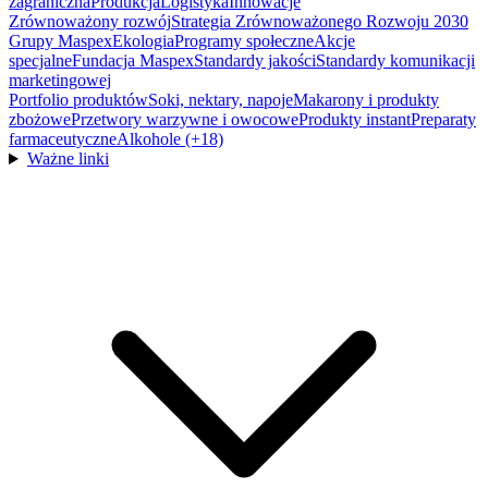
zagraniczna
Produkcja
Logistyka
Innowacje
Zrównoważony rozwój
Strategia Zrównoważonego Rozwoju 2030
Grupy Maspex
Ekologia
Programy społeczne
Akcje
specjalne
Fundacja Maspex
Standardy jakości
Standardy komunikacji
marketingowej
Portfolio produktów
Soki, nektary, napoje
Makarony i produkty
zbożowe
Przetwory warzywne i owocowe
Produkty instant
Preparaty
farmaceutyczne
Alkohole (+18)
Ważne linki