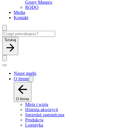
Grupy Maspex
RODO
Media
Kontakt
Szukaj
Nasze marki
O firmie
O firmie
Misja i wizja
Historia akwizycji
Sprzedaż zagraniczna
Produkcja
Logistyka