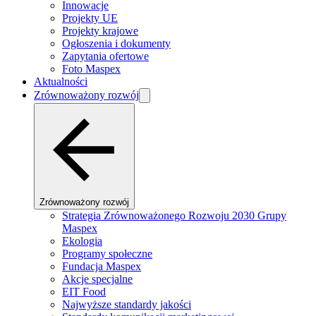
Innowacje
Projekty UE
Projekty krajowe
Ogłoszenia i dokumenty
Zapytania ofertowe
Foto Maspex
Aktualności
Zrównoważony rozwój
Zrównoważony rozwój
Strategia Zrównoważonego Rozwoju 2030 Grupy
Maspex
Ekologia
Programy społeczne
Fundacja Maspex
Akcje specjalne
EIT Food
Najwyższe standardy jakości