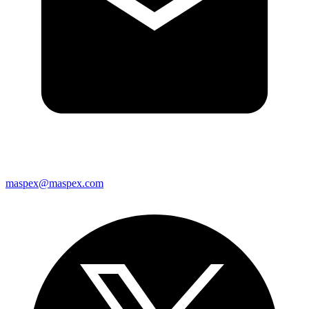
maspex@maspex.com