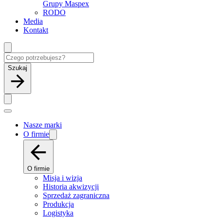
Grupy Maspex
RODO
Media
Kontakt
Szukaj
Nasze marki
O firmie
O firmie
Misja i wizja
Historia akwizycji
Sprzedaż zagraniczna
Produkcja
Logistyka