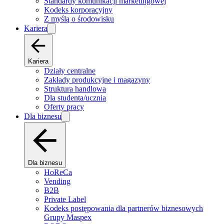
Standardy komunikacji marketingowej
Kodeks korporacyjny
Z myślą o środowisku
Kariera
Kariera
Działy centralne
Zakłady produkcyjne i magazyny
Struktura handlowa
Dla studenta/ucznia
Oferty pracy
Dla biznesu
Dla biznesu
HoReCa
Vending
B2B
Private Label
Kodeks postępowania dla partnerów biznesowych
Grupy Maspex