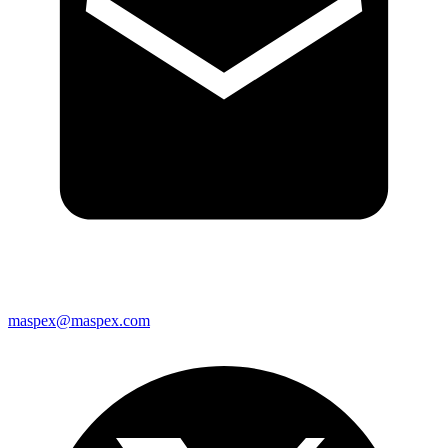
maspex@maspex.com