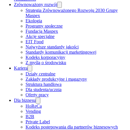
Zrównoważony rozwój
Strategia Zrównoważonego Rozwoju 2030 Grupy
Maspex
Ekologia
Programy społeczne
Fundacja Maspex
Akcje specjalne
EIT Food
Najwyższe standardy jakości
Standardy komunikacji marketingowej
Kodeks korporacyjny
Z myślą o środowisku
Kariera
Działy centralne
Zakłady produkcyjne i magazyny
Struktura handlowa
Dla studenta/ucznia
Oferty pracy
Dla biznesu
HoReCa
Vending
B2B
Private Label
Kodeks postępowania dla partnerów biznesowych