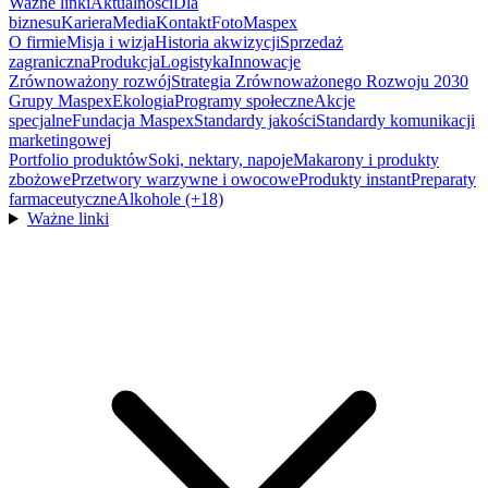
Ważne linki
Aktualności
Dla
biznesu
Kariera
Media
Kontakt
FotoMaspex
O firmie
Misja i wizja
Historia akwizycji
Sprzedaż
zagraniczna
Produkcja
Logistyka
Innowacje
Zrównoważony rozwój
Strategia Zrównoważonego Rozwoju 2030
Grupy Maspex
Ekologia
Programy społeczne
Akcje
specjalne
Fundacja Maspex
Standardy jakości
Standardy komunikacji
marketingowej
Portfolio produktów
Soki, nektary, napoje
Makarony i produkty
zbożowe
Przetwory warzywne i owocowe
Produkty instant
Preparaty
farmaceutyczne
Alkohole (+18)
Ważne linki