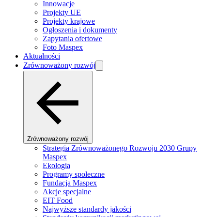
Innowacje
Projekty UE
Projekty krajowe
Ogłoszenia i dokumenty
Zapytania ofertowe
Foto Maspex
Aktualności
Zrównoważony rozwój
Zrównoważony rozwój
Strategia Zrównoważonego Rozwoju 2030 Grupy
Maspex
Ekologia
Programy społeczne
Fundacja Maspex
Akcje specjalne
EIT Food
Najwyższe standardy jakości