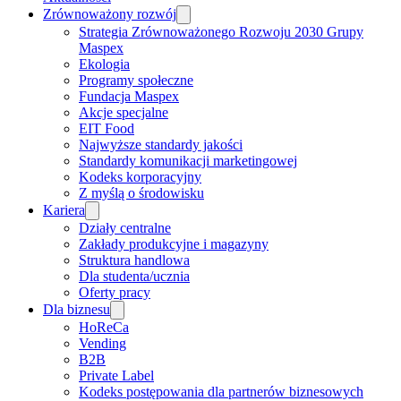
Zrównoważony rozwój
Strategia Zrównoważonego Rozwoju 2030 Grupy
Maspex
Ekologia
Programy społeczne
Fundacja Maspex
Akcje specjalne
EIT Food
Najwyższe standardy jakości
Standardy komunikacji marketingowej
Kodeks korporacyjny
Z myślą o środowisku
Kariera
Działy centralne
Zakłady produkcyjne i magazyny
Struktura handlowa
Dla studenta/ucznia
Oferty pracy
Dla biznesu
HoReCa
Vending
B2B
Private Label
Kodeks postępowania dla partnerów biznesowych