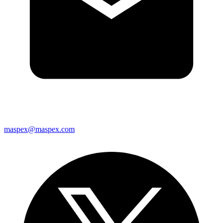
maspex@maspex.com