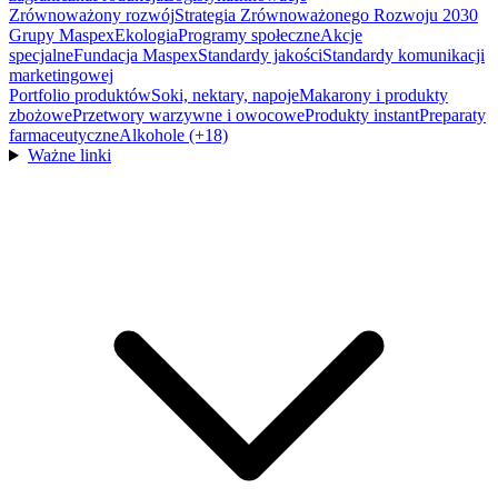
Zrównoważony rozwój
Strategia Zrównoważonego Rozwoju 2030
Grupy Maspex
Ekologia
Programy społeczne
Akcje
specjalne
Fundacja Maspex
Standardy jakości
Standardy komunikacji
marketingowej
Portfolio produktów
Soki, nektary, napoje
Makarony i produkty
zbożowe
Przetwory warzywne i owocowe
Produkty instant
Preparaty
farmaceutyczne
Alkohole (+18)
Ważne linki