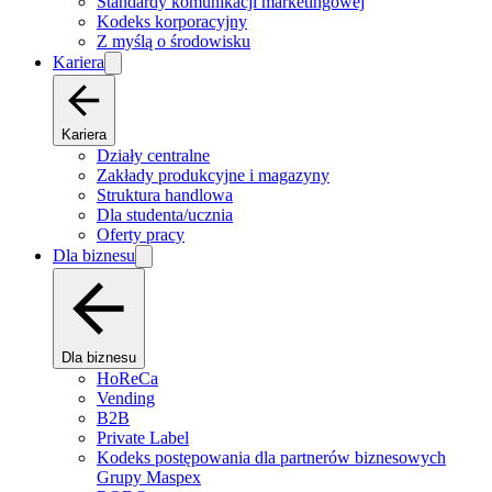
Standardy komunikacji marketingowej
Kodeks korporacyjny
Z myślą o środowisku
Kariera
Kariera
Działy centralne
Zakłady produkcyjne i magazyny
Struktura handlowa
Dla studenta/ucznia
Oferty pracy
Dla biznesu
Dla biznesu
HoReCa
Vending
B2B
Private Label
Kodeks postępowania dla partnerów biznesowych
Grupy Maspex