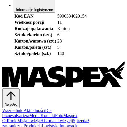
Informacje logistyczne
Kod EAN
5900334020154
Wielkość porcji
1L
Rodzaj opakowania
Karton
Sztuka/karton (szt.)
6
Karton/warstwa (szt.)
28
Karton/paleta (szt.)
5
Sztuka/paleta (szt.)
140
Do góry
Ważne linki
Aktualności
Dla
biznesu
Kariera
Media
Kontakt
FotoMaspex
O firmie
Misja i wizja
Historia akwizycji
Sprzedaż
zagraniczna
Produkcja
Logistyka
Innowacje