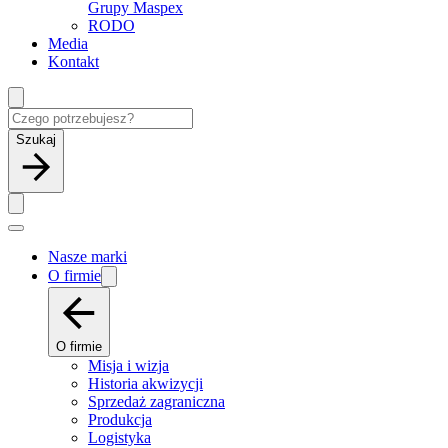
Grupy Maspex
RODO
Media
Kontakt
Szukaj
Nasze marki
O firmie
O firmie
Misja i wizja
Historia akwizycji
Sprzedaż zagraniczna
Produkcja
Logistyka