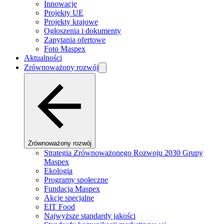
Innowacje
Projekty UE
Projekty krajowe
Ogłoszenia i dokumenty
Zapytania ofertowe
Foto Maspex
Aktualności
Zrównoważony rozwój
Zrównoważony rozwój
Strategia Zrównoważonego Rozwoju 2030 Grupy
Maspex
Ekologia
Programy społeczne
Fundacja Maspex
Akcje specjalne
EIT Food
Najwyższe standardy jakości