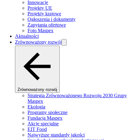
Innowacje
Projekty UE
Projekty krajowe
Ogłoszenia i dokumenty
Zapytania ofertowe
Foto Maspex
Aktualności
Zrównoważony rozwój
Zrównoważony rozwój
Strategia Zrównoważonego Rozwoju 2030 Grupy
Maspex
Ekologia
Programy społeczne
Fundacja Maspex
Akcje specjalne
EIT Food
Najwyższe standardy jakości