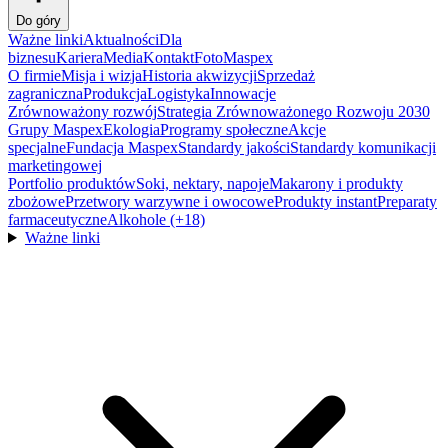
Do góry
Ważne linki
Aktualności
Dla
biznesu
Kariera
Media
Kontakt
FotoMaspex
O firmie
Misja i wizja
Historia akwizycji
Sprzedaż
zagraniczna
Produkcja
Logistyka
Innowacje
Zrównoważony rozwój
Strategia Zrównoważonego Rozwoju 2030
Grupy Maspex
Ekologia
Programy społeczne
Akcje
specjalne
Fundacja Maspex
Standardy jakości
Standardy komunikacji
marketingowej
Portfolio produktów
Soki, nektary, napoje
Makarony i produkty
zbożowe
Przetwory warzywne i owocowe
Produkty instant
Preparaty
farmaceutyczne
Alkohole (+18)
Ważne linki