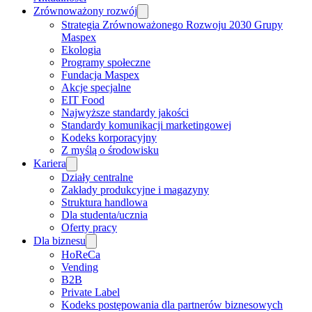
Zrównoważony rozwój
Strategia Zrównoważonego Rozwoju 2030 Grupy
Maspex
Ekologia
Programy społeczne
Fundacja Maspex
Akcje specjalne
EIT Food
Najwyższe standardy jakości
Standardy komunikacji marketingowej
Kodeks korporacyjny
Z myślą o środowisku
Kariera
Działy centralne
Zakłady produkcyjne i magazyny
Struktura handlowa
Dla studenta/ucznia
Oferty pracy
Dla biznesu
HoReCa
Vending
B2B
Private Label
Kodeks postępowania dla partnerów biznesowych