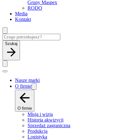
Grupy Maspex
RODO
Media
Kontakt
Szukaj
Nasze marki
O firmie
O firmie
Misja i wizja
Historia akwizycji
Sprzedaż zagraniczna
Produkcja
Logistyka