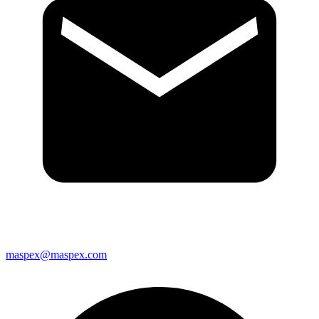
maspex@maspex.com