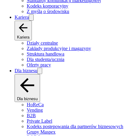
Standardy komunikacji marketingowej
Kodeks korporacyjny
Z myślą o środowisku
Kariera
Kariera
Działy centralne
Zakłady produkcyjne i magazyny
Struktura handlowa
Dla studenta/ucznia
Oferty pracy
Dla biznesu
Dla biznesu
HoReCa
Vending
B2B
Private Label
Kodeks postępowania dla partnerów biznesowych
Grupy Maspex