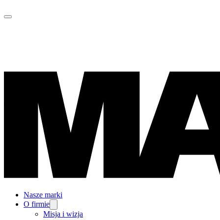
Nasze marki
O firmie
Misja i wizja