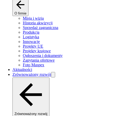
O firmie
Misja i wizja
Historia akwizycji
Sprzedaż zagraniczna
Produkcja
Logistyka
Innowacje
Projekty UE
Projekty krajowe
Ogłoszenia i dokumenty
Zapytania ofertowe
Foto Maspex
Aktualności
Zrównoważony rozwój
Zrównoważony rozwój