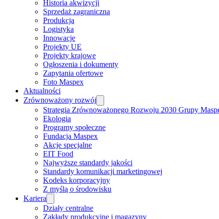
Historia akwizycji
Sprzedaż zagraniczna
Produkcja
Logistyka
Innowacje
Projekty UE
Projekty krajowe
Ogłoszenia i dokumenty
Zapytania ofertowe
Foto Maspex
Aktualności
Zrównoważony rozwój
Strategia Zrównoważonego Rozwoju 2030 Grupy Masp
Ekologia
Programy społeczne
Fundacja Maspex
Akcje specjalne
EIT Food
Najwyższe standardy jakości
Standardy komunikacji marketingowej
Kodeks korporacyjny
Z myślą o środowisku
Kariera
Działy centralne
Zakłady produkcyjne i magazyny