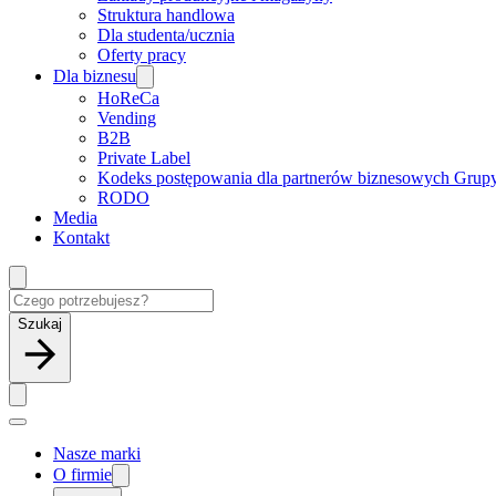
Struktura handlowa
Dla studenta/ucznia
Oferty pracy
Dla biznesu
HoReCa
Vending
B2B
Private Label
Kodeks postępowania dla partnerów biznesowych Grup
RODO
Media
Kontakt
Szukaj
Nasze marki
O firmie