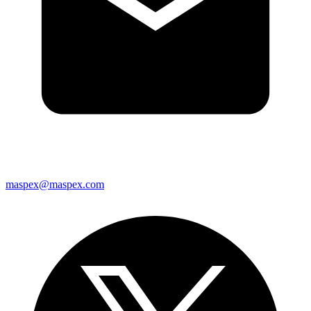
maspex@maspex.com