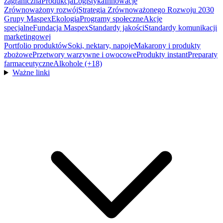
zagraniczna
Produkcja
Logistyka
Innowacje
Zrównoważony rozwój
Strategia Zrównoważonego Rozwoju 2030
Grupy Maspex
Ekologia
Programy społeczne
Akcje
specjalne
Fundacja Maspex
Standardy jakości
Standardy komunikacji
marketingowej
Portfolio produktów
Soki, nektary, napoje
Makarony i produkty
zbożowe
Przetwory warzywne i owocowe
Produkty instant
Preparaty
farmaceutyczne
Alkohole (+18)
Ważne linki