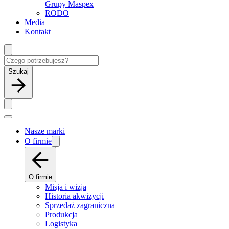
Grupy Maspex
RODO
Media
Kontakt
Szukaj
Nasze marki
O firmie
O firmie
Misja i wizja
Historia akwizycji
Sprzedaż zagraniczna
Produkcja
Logistyka