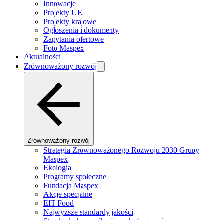
Innowacje
Projekty UE
Projekty krajowe
Ogłoszenia i dokumenty
Zapytania ofertowe
Foto Maspex
Aktualności
Zrównoważony rozwój
Zrównoważony rozwój
Strategia Zrównoważonego Rozwoju 2030 Grupy
Maspex
Ekologia
Programy społeczne
Fundacja Maspex
Akcje specjalne
EIT Food
Najwyższe standardy jakości