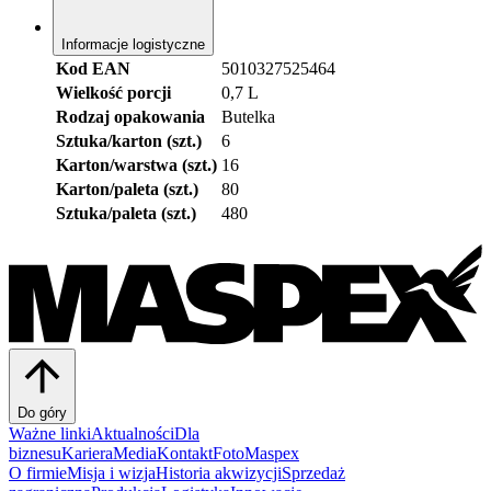
Informacje logistyczne
Kod EAN
5010327525464
Wielkość porcji
0,7 L
Rodzaj opakowania
Butelka
Sztuka/karton (szt.)
6
Karton/warstwa (szt.)
16
Karton/paleta (szt.)
80
Sztuka/paleta (szt.)
480
Do góry
Ważne linki
Aktualności
Dla
biznesu
Kariera
Media
Kontakt
FotoMaspex
O firmie
Misja i wizja
Historia akwizycji
Sprzedaż