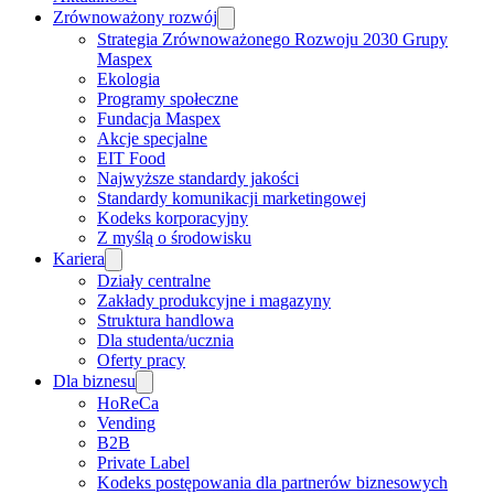
Zrównoważony rozwój
Strategia Zrównoważonego Rozwoju 2030 Grupy
Maspex
Ekologia
Programy społeczne
Fundacja Maspex
Akcje specjalne
EIT Food
Najwyższe standardy jakości
Standardy komunikacji marketingowej
Kodeks korporacyjny
Z myślą o środowisku
Kariera
Działy centralne
Zakłady produkcyjne i magazyny
Struktura handlowa
Dla studenta/ucznia
Oferty pracy
Dla biznesu
HoReCa
Vending
B2B
Private Label
Kodeks postępowania dla partnerów biznesowych