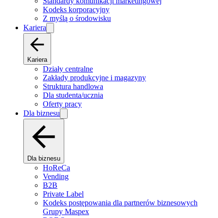
Standardy komunikacji marketingowej
Kodeks korporacyjny
Z myślą o środowisku
Kariera
Kariera
Działy centralne
Zakłady produkcyjne i magazyny
Struktura handlowa
Dla studenta/ucznia
Oferty pracy
Dla biznesu
Dla biznesu
HoReCa
Vending
B2B
Private Label
Kodeks postępowania dla partnerów biznesowych
Grupy Maspex