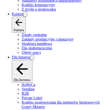
Standardy komunikacji marketingowej
Kodeks korporacyjny
Z myślą o środowisku
Kariera
Kariera
Działy centralne
Zakłady produkcyjne i magazyny
Struktura handlowa
Dla studenta/ucznia
Oferty pracy
Dla biznesu
Dla biznesu
HoReCa
Vending
B2B
Private Label
Kodeks postępowania dla partnerów biznesowych
Grupy Maspex