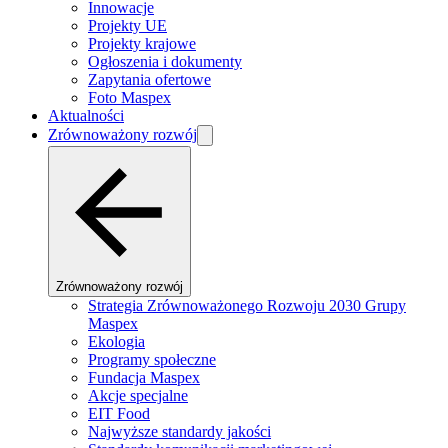
Innowacje
Projekty UE
Projekty krajowe
Ogłoszenia i dokumenty
Zapytania ofertowe
Foto Maspex
Aktualności
Zrównoważony rozwój
Zrównoważony rozwój
Strategia Zrównoważonego Rozwoju 2030 Grupy
Maspex
Ekologia
Programy społeczne
Fundacja Maspex
Akcje specjalne
EIT Food
Najwyższe standardy jakości