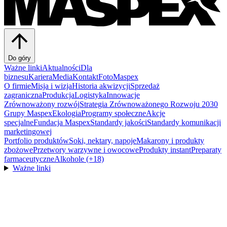
Do góry
Ważne linki
Aktualności
Dla
biznesu
Kariera
Media
Kontakt
FotoMaspex
O firmie
Misja i wizja
Historia akwizycji
Sprzedaż
zagraniczna
Produkcja
Logistyka
Innowacje
Zrównoważony rozwój
Strategia Zrównoważonego Rozwoju 2030
Grupy Maspex
Ekologia
Programy społeczne
Akcje
specjalne
Fundacja Maspex
Standardy jakości
Standardy komunikacji
marketingowej
Portfolio produktów
Soki, nektary, napoje
Makarony i produkty
zbożowe
Przetwory warzywne i owocowe
Produkty instant
Preparaty
farmaceutyczne
Alkohole (+18)
Ważne linki