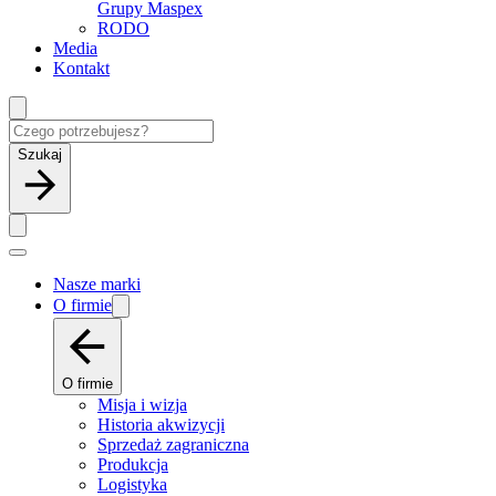
Grupy Maspex
RODO
Media
Kontakt
Szukaj
Nasze marki
O firmie
O firmie
Misja i wizja
Historia akwizycji
Sprzedaż zagraniczna
Produkcja
Logistyka