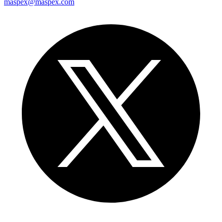
maspex@maspex.com