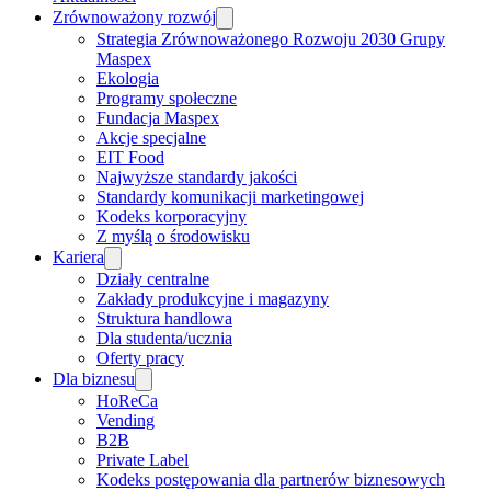
Zrównoważony rozwój
Strategia Zrównoważonego Rozwoju 2030 Grupy
Maspex
Ekologia
Programy społeczne
Fundacja Maspex
Akcje specjalne
EIT Food
Najwyższe standardy jakości
Standardy komunikacji marketingowej
Kodeks korporacyjny
Z myślą o środowisku
Kariera
Działy centralne
Zakłady produkcyjne i magazyny
Struktura handlowa
Dla studenta/ucznia
Oferty pracy
Dla biznesu
HoReCa
Vending
B2B
Private Label
Kodeks postępowania dla partnerów biznesowych