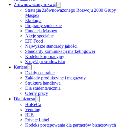
Zrównoważony rozwój
Strategia Zrównoważonego Rozwoju 2030 Grupy
Maspex
Ekologia
Programy społeczne
Fundacja Maspex
Akcje specjalne
EIT Food
Najwyższe standardy jakości
Standardy komunikacji marketingowej
Kodeks korporacyjny
Z myślą o środowisku
Kariera
Działy centralne
Zakłady produkcyjne i magazyny
Struktura handlowa
Dla studenta/ucznia
Oferty pracy
Dla biznesu
HoReCa
Vending
B2B
Private Label
Kodeks postępowania dla partnerów biznesowych