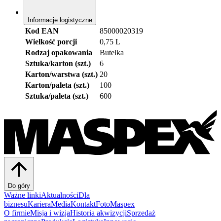
Informacje logistyczne
Kod EAN
85000020319
Wielkość porcji
0,75 L
Rodzaj opakowania
Butelka
Sztuka/karton (szt.)
6
Karton/warstwa (szt.)
20
Karton/paleta (szt.)
100
Sztuka/paleta (szt.)
600
Do góry
Ważne linki
Aktualności
Dla
biznesu
Kariera
Media
Kontakt
FotoMaspex
O firmie
Misja i wizja
Historia akwizycji
Sprzedaż