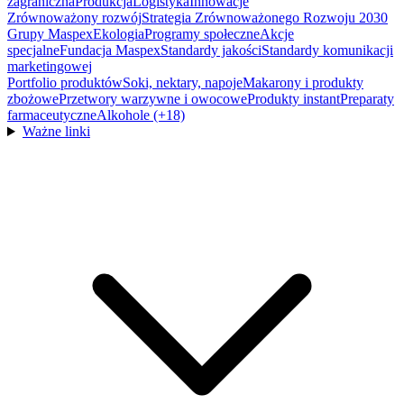
zagraniczna
Produkcja
Logistyka
Innowacje
Zrównoważony rozwój
Strategia Zrównoważonego Rozwoju 2030
Grupy Maspex
Ekologia
Programy społeczne
Akcje
specjalne
Fundacja Maspex
Standardy jakości
Standardy komunikacji
marketingowej
Portfolio produktów
Soki, nektary, napoje
Makarony i produkty
zbożowe
Przetwory warzywne i owocowe
Produkty instant
Preparaty
farmaceutyczne
Alkohole (+18)
Ważne linki