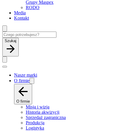
Grupy Maspex
RODO
Media
Kontakt
Szukaj
Nasze marki
O firmie
O firmie
Misja i wizja
Historia akwizycji
Sprzedaż zagraniczna
Produkcja
Logistyka