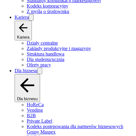
Standardy komunikacji marketingowej
Kodeks korporacyjny
Z myślą o środowisku
Kariera
Kariera
Działy centralne
Zakłady produkcyjne i magazyny
Struktura handlowa
Dla studenta/ucznia
Oferty pracy
Dla biznesu
Dla biznesu
HoReCa
Vending
B2B
Private Label
Kodeks postępowania dla partnerów biznesowych
Grupy Maspex