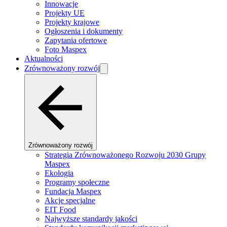
Innowacje
Projekty UE
Projekty krajowe
Ogłoszenia i dokumenty
Zapytania ofertowe
Foto Maspex
Aktualności
Zrównoważony rozwój
Zrównoważony rozwój
Strategia Zrównoważonego Rozwoju 2030 Grupy
Maspex
Ekologia
Programy społeczne
Fundacja Maspex
Akcje specjalne
EIT Food
Najwyższe standardy jakości