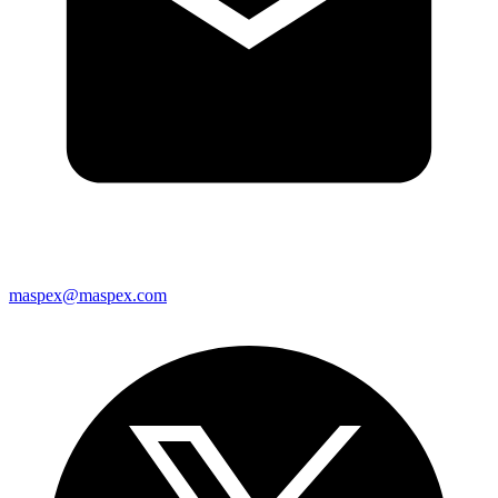
maspex@maspex.com