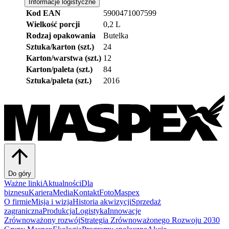
Informacje logistyczne
Kod EAN
5900471007599
Wielkość porcji
0,2 L
Rodzaj opakowania
Butelka
Sztuka/karton (szt.)
24
Karton/warstwa (szt.)
12
Karton/paleta (szt.)
84
Sztuka/paleta (szt.)
2016
Do góry
Ważne linki
Aktualności
Dla
biznesu
Kariera
Media
Kontakt
FotoMaspex
O firmie
Misja i wizja
Historia akwizycji
Sprzedaż
zagraniczna
Produkcja
Logistyka
Innowacje
Zrównoważony rozwój
Strategia Zrównoważonego Rozwoju 2030