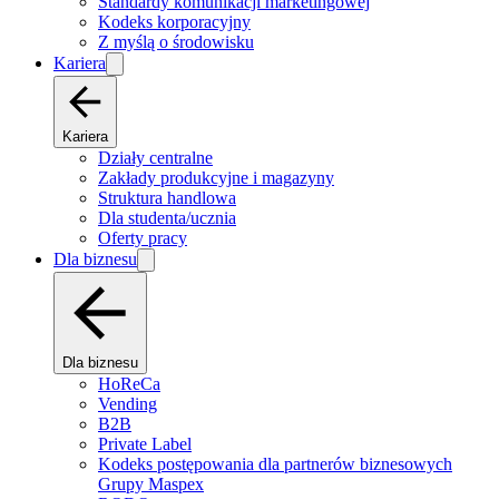
Standardy komunikacji marketingowej
Kodeks korporacyjny
Z myślą o środowisku
Kariera
Kariera
Działy centralne
Zakłady produkcyjne i magazyny
Struktura handlowa
Dla studenta/ucznia
Oferty pracy
Dla biznesu
Dla biznesu
HoReCa
Vending
B2B
Private Label
Kodeks postępowania dla partnerów biznesowych
Grupy Maspex