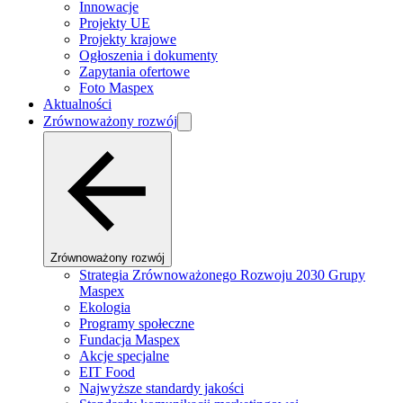
Innowacje
Projekty UE
Projekty krajowe
Ogłoszenia i dokumenty
Zapytania ofertowe
Foto Maspex
Aktualności
Zrównoważony rozwój
Zrównoważony rozwój
Strategia Zrównoważonego Rozwoju 2030 Grupy
Maspex
Ekologia
Programy społeczne
Fundacja Maspex
Akcje specjalne
EIT Food
Najwyższe standardy jakości