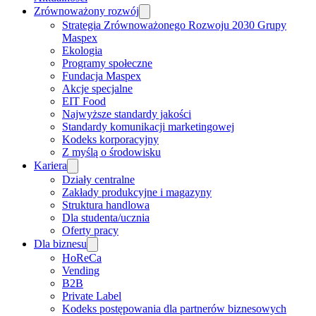
Zrównoważony rozwój
Strategia Zrównoważonego Rozwoju 2030 Grupy
Maspex
Ekologia
Programy społeczne
Fundacja Maspex
Akcje specjalne
EIT Food
Najwyższe standardy jakości
Standardy komunikacji marketingowej
Kodeks korporacyjny
Z myślą o środowisku
Kariera
Działy centralne
Zakłady produkcyjne i magazyny
Struktura handlowa
Dla studenta/ucznia
Oferty pracy
Dla biznesu
HoReCa
Vending
B2B
Private Label
Kodeks postępowania dla partnerów biznesowych