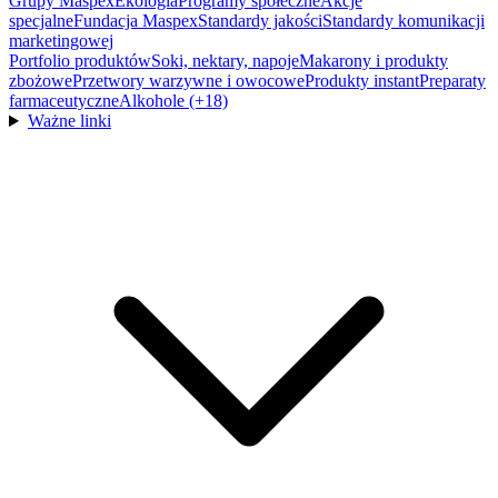
Grupy Maspex
Ekologia
Programy społeczne
Akcje
specjalne
Fundacja Maspex
Standardy jakości
Standardy komunikacji
marketingowej
Portfolio produktów
Soki, nektary, napoje
Makarony i produkty
zbożowe
Przetwory warzywne i owocowe
Produkty instant
Preparaty
farmaceutyczne
Alkohole (+18)
Ważne linki