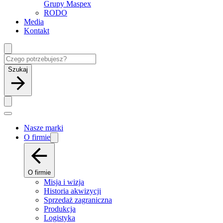
Grupy Maspex
RODO
Media
Kontakt
Szukaj
Nasze marki
O firmie
O firmie
Misja i wizja
Historia akwizycji
Sprzedaż zagraniczna
Produkcja
Logistyka