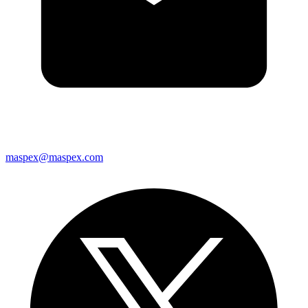
maspex@maspex.com