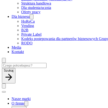
Struktura handlowa
Dla studenta/ucznia
Oferty pracy
Dla biznesu
HoReCa
Vending
B2B
Private Label
Kodeks postępowania dla partnerów biznesowych Grup
RODO
Media
Kontakt
Szukaj
Nasze marki
O firmie