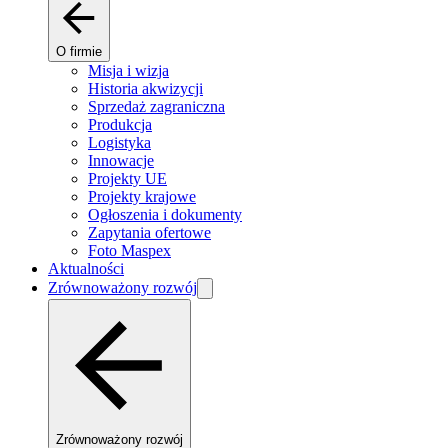
O firmie
Misja i wizja
Historia akwizycji
Sprzedaż zagraniczna
Produkcja
Logistyka
Innowacje
Projekty UE
Projekty krajowe
Ogłoszenia i dokumenty
Zapytania ofertowe
Foto Maspex
Aktualności
Zrównoważony rozwój
Zrównoważony rozwój