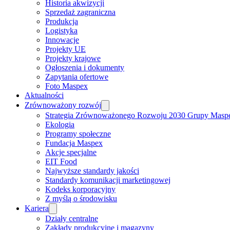
Historia akwizycji
Sprzedaż zagraniczna
Produkcja
Logistyka
Innowacje
Projekty UE
Projekty krajowe
Ogłoszenia i dokumenty
Zapytania ofertowe
Foto Maspex
Aktualności
Zrównoważony rozwój
Strategia Zrównoważonego Rozwoju 2030 Grupy Masp
Ekologia
Programy społeczne
Fundacja Maspex
Akcje specjalne
EIT Food
Najwyższe standardy jakości
Standardy komunikacji marketingowej
Kodeks korporacyjny
Z myślą o środowisku
Kariera
Działy centralne
Zakłady produkcyjne i magazyny