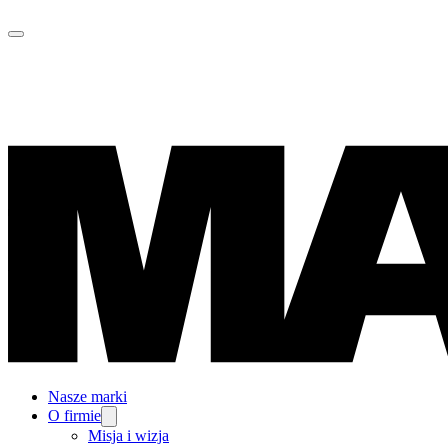
Nasze marki
O firmie
Misja i wizja