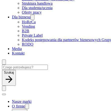
Struktura handlowa
Dla studenta/ucznia
Oferty pracy
Dla biznesu
HoReCa
Vending
B2B
Private Label
Kodeks postępowania dla partnerów biznesowych Grup
RODO
Media
Kontakt
Szukaj
Nasze marki
O firmie