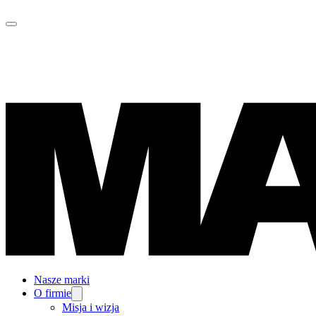
Nasze marki
O firmie
Misja i wizja