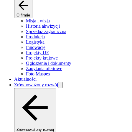
O firmie
Misja i wizja
Historia akwizycji
Sprzedaż zagraniczna
Produkcja
Logistyka
Innowacje
Projekty UE
Projekty krajowe
Ogłoszenia i dokumenty
Zapytania ofertowe
Foto Maspex
Aktualności
Zrównoważony rozwój
Zrównoważony rozwój