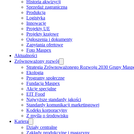
Historia akwizycji
Sprzedaż zagraniczna
Produkcja
Logistyka
Innowacje
Projekty UE
Projekty krajowe
Ogłoszenia i dokumenty
Zapytania ofertowe
Foto Maspex
Aktualności
Zrównoważony rozwój
Strategia Zrównoważonego Rozwoju 2030 Grupy Masp
Ekologia
Programy społeczne
Fundacja Maspex
Akcje specjalne
EIT Food
Najwyższe standardy jakości
Standardy komunikacji marketingowej
Kodeks korporacyjny
Z myślą o środowisku
Kariera
Działy centralne
Zakłady produkcyjne i magazyny