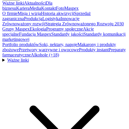
Ważne linki
Aktualności
Dla
biznesu
Kariera
Media
Kontakt
FotoMaspex
O firmie
Misja i wizja
Historia akwizycji
Sprzedaż
zagraniczna
Produkcja
Logistyka
Innowacje
Zrównoważony rozwój
Strategia Zrównoważonego Rozwoju 2030
Grupy Maspex
Ekologia
Programy społeczne
Akcje
specjalne
Fundacja Maspex
Standardy jakości
Standardy komunikacji
marketingowej
Portfolio produktów
Soki, nektary, napoje
Makarony i produkty
zbożowe
Przetwory warzywne i owocowe
Produkty instant
Preparaty
farmaceutyczne
Alkohole (+18)
Ważne linki