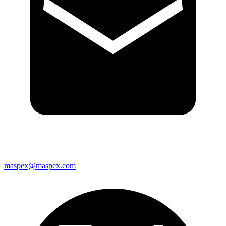
maspex@maspex.com