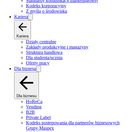
Standardy komunikacji marketingowej
Kodeks korporacyjny
Z myślą o środowisku
Kariera
Kariera
Działy centralne
Zakłady produkcyjne i magazyny
Struktura handlowa
Dla studenta/ucznia
Oferty pracy
Dla biznesu
Dla biznesu
HoReCa
Vending
B2B
Private Label
Kodeks postępowania dla partnerów biznesowych
Grupy Maspex