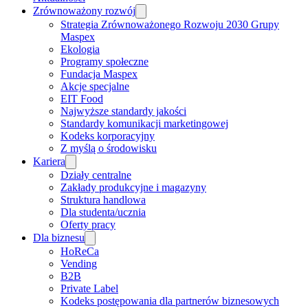
Zrównoważony rozwój
Strategia Zrównoważonego Rozwoju 2030 Grupy
Maspex
Ekologia
Programy społeczne
Fundacja Maspex
Akcje specjalne
EIT Food
Najwyższe standardy jakości
Standardy komunikacji marketingowej
Kodeks korporacyjny
Z myślą o środowisku
Kariera
Działy centralne
Zakłady produkcyjne i magazyny
Struktura handlowa
Dla studenta/ucznia
Oferty pracy
Dla biznesu
HoReCa
Vending
B2B
Private Label
Kodeks postępowania dla partnerów biznesowych