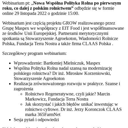
Webinarium pt: „
Nowa Wspólna Polityka Rolna po pierwszym
roku, co dalej z polskim rolnictwem”
odbędzie się w formie
online 29 listopada 2022 o godzinie 15:00.
Webinarium jest częścią projektu GROW realizowanego przez
Grupę Maspex we współpracy z EIT Food i jest współfinansowane
ze środków Unii Europejskiej. Partnerami merytorycznymi
spotkania są Stowarzyszenie Agroekoton, Wiadomości Rolnicze
Polska, Fundacja Terra Nostra a także firma CLAAS Polska .
Szczegółowy program webinarium:
Wprowadzenie: Bartłomiej Mielniczuk, Maspex
Wspólna Polityka Rolna nadal szansą na modernizację
polskiego rolnictwa? Dr inż. Mirosław Korzeniowski,
Stowarzyszenie Agroekoton
Realizacja zrównoważonego rozwoju w praktyce. Szanse i
zagrożenia
Rolnictwo Regeneratywne, czyli jakie? Marcin
Markowicz, Fundacja Terra Nostra
Jak skorzystać i jakich błędów unikać inwestując w
rolnictwo cyfrowe. Dr inż. Jerzy Koronczok CLAAS
marka 365FarmNet
Sesja pytań i odpowiedzi