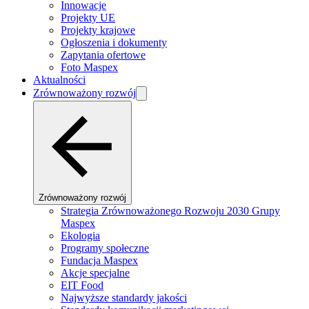
Innowacje
Projekty UE
Projekty krajowe
Ogłoszenia i dokumenty
Zapytania ofertowe
Foto Maspex
Aktualności
Zrównoważony rozwój
Zrównoważony rozwój
Strategia Zrównoważonego Rozwoju 2030 Grupy
Maspex
Ekologia
Programy społeczne
Fundacja Maspex
Akcje specjalne
EIT Food
Najwyższe standardy jakości