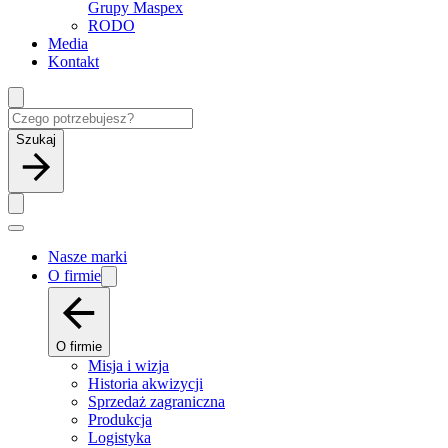
Grupy Maspex
RODO
Media
Kontakt
Szukaj
Nasze marki
O firmie
O firmie
Misja i wizja
Historia akwizycji
Sprzedaż zagraniczna
Produkcja
Logistyka