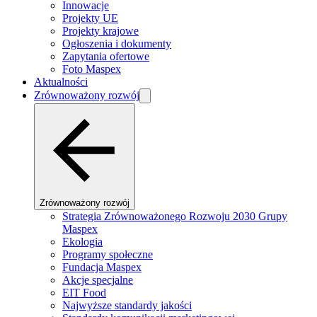
Innowacje
Projekty UE
Projekty krajowe
Ogłoszenia i dokumenty
Zapytania ofertowe
Foto Maspex
Aktualności
Zrównoważony rozwój
Zrównoważony rozwój
Strategia Zrównoważonego Rozwoju 2030 Grupy
Maspex
Ekologia
Programy społeczne
Fundacja Maspex
Akcje specjalne
EIT Food
Najwyższe standardy jakości