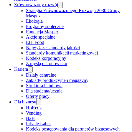
Zrównoważony rozwój
Strategia Zrównoważonego Rozwoju 2030 Grupy
Maspex
Ekologia
Programy społeczne
Fundacja Maspex
Akcje specjalne
EIT Food
Najwyższe standardy jakości
Standardy komunikacji marketingowej
Kodeks korporacyjny
Z myślą o środowisku
Kariera
Działy centralne
Zakłady produkcyjne i magazyny
Struktura handlowa
Dla studenta/ucznia
Oferty pracy
Dla biznesu
HoReCa
Vending
B2B
Private Label
Kodeks postępowania dla partnerów biznesowych