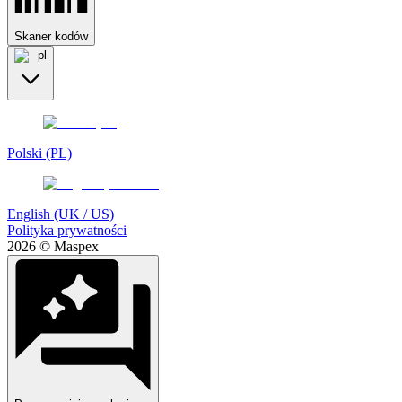
Skaner kodów
pl
Polski (PL)
English (UK / US)
Polityka prywatności
2026 © Maspex