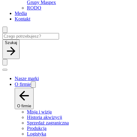
Grupy Maspex
RODO
Media
Kontakt
Szukaj
Nasze marki
O firmie
O firmie
Misja i wizja
Historia akwizycji
Sprzedaż zagraniczna
Produkcja
Logistyka