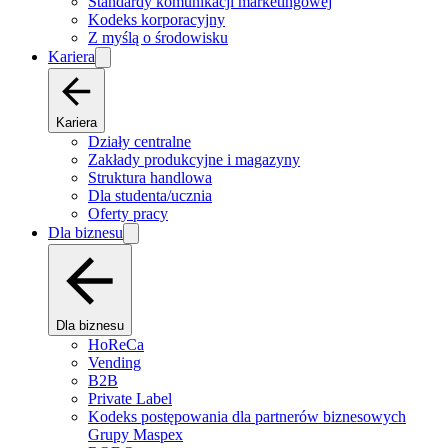
Standardy komunikacji marketingowej
Kodeks korporacyjny
Z myślą o środowisku
Kariera
Kariera
Działy centralne
Zakłady produkcyjne i magazyny
Struktura handlowa
Dla studenta/ucznia
Oferty pracy
Dla biznesu
Dla biznesu
HoReCa
Vending
B2B
Private Label
Kodeks postępowania dla partnerów biznesowych
Grupy Maspex