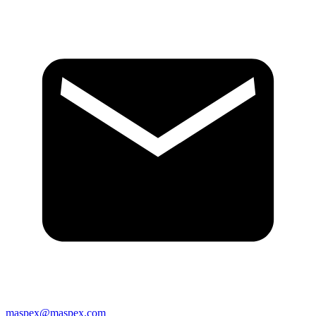
maspex@maspex.com