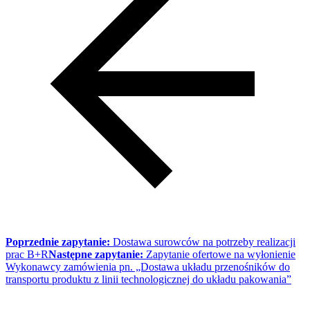
Poprzednie zapytanie:
Dostawa surowców na potrzeby realizacji
prac B+R
Następne zapytanie:
Zapytanie ofertowe na wyłonienie
Wykonawcy zamówienia pn. „Dostawa układu przenośników do
transportu produktu z linii technologicznej do układu pakowania”