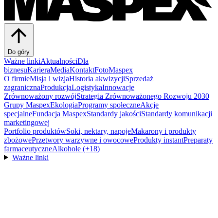
Do góry
Ważne linki
Aktualności
Dla
biznesu
Kariera
Media
Kontakt
FotoMaspex
O firmie
Misja i wizja
Historia akwizycji
Sprzedaż
zagraniczna
Produkcja
Logistyka
Innowacje
Zrównoważony rozwój
Strategia Zrównoważonego Rozwoju 2030
Grupy Maspex
Ekologia
Programy społeczne
Akcje
specjalne
Fundacja Maspex
Standardy jakości
Standardy komunikacji
marketingowej
Portfolio produktów
Soki, nektary, napoje
Makarony i produkty
zbożowe
Przetwory warzywne i owocowe
Produkty instant
Preparaty
farmaceutyczne
Alkohole (+18)
Ważne linki