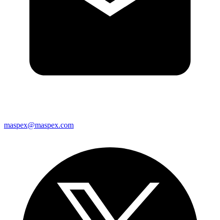
maspex@maspex.com