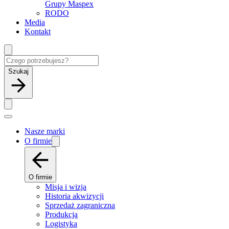
Grupy Maspex
RODO
Media
Kontakt
Szukaj
Nasze marki
O firmie
O firmie
Misja i wizja
Historia akwizycji
Sprzedaż zagraniczna
Produkcja
Logistyka