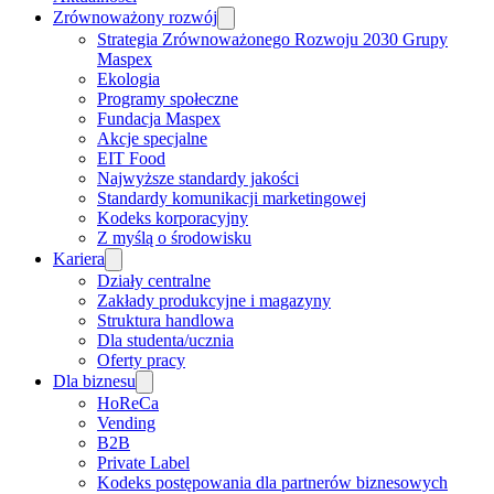
Zrównoważony rozwój
Strategia Zrównoważonego Rozwoju 2030 Grupy
Maspex
Ekologia
Programy społeczne
Fundacja Maspex
Akcje specjalne
EIT Food
Najwyższe standardy jakości
Standardy komunikacji marketingowej
Kodeks korporacyjny
Z myślą o środowisku
Kariera
Działy centralne
Zakłady produkcyjne i magazyny
Struktura handlowa
Dla studenta/ucznia
Oferty pracy
Dla biznesu
HoReCa
Vending
B2B
Private Label
Kodeks postępowania dla partnerów biznesowych