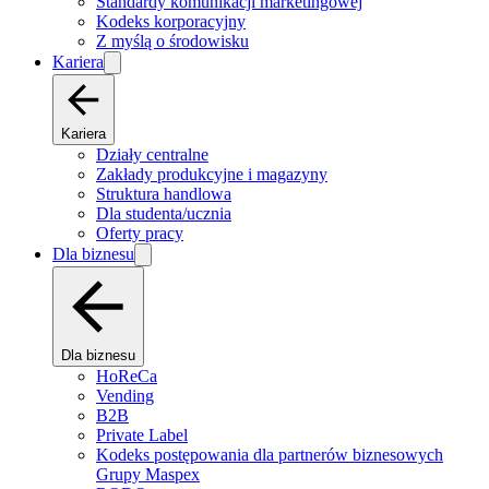
Standardy komunikacji marketingowej
Kodeks korporacyjny
Z myślą o środowisku
Kariera
Kariera
Działy centralne
Zakłady produkcyjne i magazyny
Struktura handlowa
Dla studenta/ucznia
Oferty pracy
Dla biznesu
Dla biznesu
HoReCa
Vending
B2B
Private Label
Kodeks postępowania dla partnerów biznesowych
Grupy Maspex