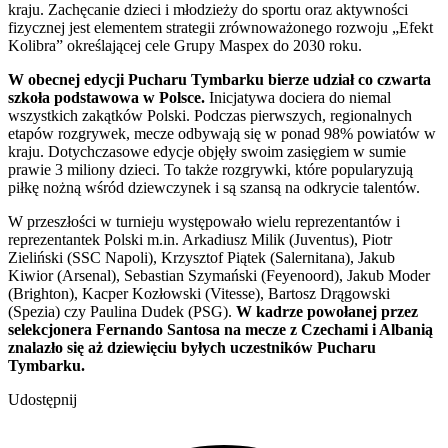
kraju. Zachęcanie dzieci i młodzieży do sportu oraz aktywności
fizycznej jest elementem strategii zrównoważonego rozwoju „Efekt
Kolibra” określającej cele Grupy Maspex do 2030 roku.
W obecnej edycji Pucharu Tymbarku bierze udział co czwarta
szkoła podstawowa w Polsce.
Inicjatywa dociera do niemal
wszystkich zakątków Polski. Podczas pierwszych, regionalnych
etapów rozgrywek, mecze odbywają się w ponad 98% powiatów w
kraju. Dotychczasowe edycje objęły swoim zasięgiem w sumie
prawie 3 miliony dzieci. To także rozgrywki, które popularyzują
piłkę nożną wśród dziewczynek i są szansą na odkrycie talentów.
W przeszłości w turnieju występowało wielu reprezentantów i
reprezentantek Polski m.in. Arkadiusz Milik (Juventus), Piotr
Zieliński (SSC Napoli), Krzysztof Piątek (Salernitana), Jakub
Kiwior (Arsenal), Sebastian Szymański (Feyenoord), Jakub Moder
(Brighton), Kacper Kozłowski (Vitesse), Bartosz Drągowski
(Spezia) czy Paulina Dudek (PSG).
W kadrze powołanej przez
selekcjonera Fernando Santosa na mecze z Czechami i Albanią
znalazło się aż dziewięciu byłych uczestników Pucharu
Tymbarku.
Udostępnij