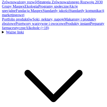
Zrównoważony rozwój
Strategia Zrównoważonego Rozwoju 2030
Grupy Maspex
Ekologia
Programy społeczne
Akcje
specjalne
Fundacja Maspex
Standardy jakości
Standardy komunikacji
marketingowej
Portfolio produktów
Soki, nektary, napoje
Makarony i produkty
zbożowe
Przetwory warzywne i owocowe
Produkty instant
Preparaty
farmaceutyczne
Alkohole (+18)
Ważne linki