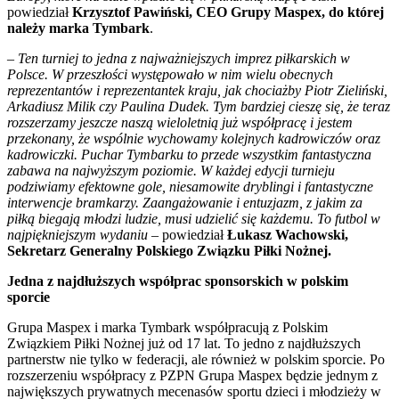
powiedział
Krzysztof Pawiński, CEO Grupy Maspex, do której
należy marka Tymbark
.
– Ten turniej to jedna z najważniejszych imprez piłkarskich w
Polsce. W przeszłości występowało w nim wielu obecnych
reprezentantów i reprezentantek kraju, jak chociażby Piotr Zieliński,
Arkadiusz Milik czy Paulina Dudek. Tym bardziej cieszę się, że teraz
rozszerzamy jeszcze naszą wieloletnią już współpracę i jestem
przekonany, że wspólnie wychowamy kolejnych kadrowiczów oraz
kadrowiczki. Puchar Tymbarku to przede wszystkim fantastyczna
zabawa na najwyższym poziomie. W każdej edycji turnieju
podziwiamy efektowne gole, niesamowite dryblingi i fantastyczne
interwencje bramkarzy. Zaangażowanie i entuzjazm, z jakim za
piłką biegają młodzi ludzie, musi udzielić się każdemu. To futbol w
najpiękniejszym wydaniu
– powiedział
Łukasz Wachowski,
Sekretarz Generalny Polskiego Związku Piłki Nożnej.
Jedna z najdłuższych współprac sponsorskich w polskim
sporcie
Grupa Maspex i marka Tymbark współpracują z Polskim
Związkiem Piłki Nożnej już od 17 lat. To jedno z najdłuższych
partnerstw nie tylko w federacji, ale również w polskim sporcie. Po
rozszerzeniu współpracy z PZPN Grupa Maspex będzie jednym z
największych prywatnych mecenasów sportu dzieci i młodzieży w