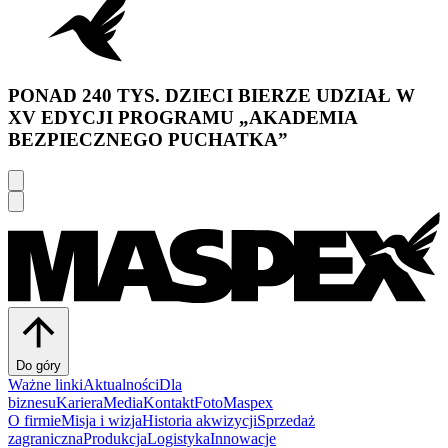
PONAD 240 TYS. DZIECI BIERZE UDZIAŁ W
XV EDYCJI PROGRAMU „AKADEMIA
BEZPIECZNEGO PUCHATKA”
Do góry
Ważne linki
Aktualności
Dla
biznesu
Kariera
Media
Kontakt
FotoMaspex
O firmie
Misja i wizja
Historia akwizycji
Sprzedaż
zagraniczna
Produkcja
Logistyka
Innowacje