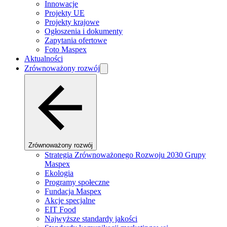
Innowacje
Projekty UE
Projekty krajowe
Ogłoszenia i dokumenty
Zapytania ofertowe
Foto Maspex
Aktualności
Zrównoważony rozwój
Zrównoważony rozwój
Strategia Zrównoważonego Rozwoju 2030 Grupy
Maspex
Ekologia
Programy społeczne
Fundacja Maspex
Akcje specjalne
EIT Food
Najwyższe standardy jakości