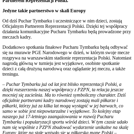
Partnerem Reprezentacji Polski.
Jedyne takie partnerstwo w skali Europy
Od dziś Puchar Tymbarku i uczestniczące w nim dzieci, zostają
Oficjalnym Partnerem Reprezentacji Polski. Dzięki tej współpracy
działania komunikacyjne Pucharu Tymbarku będą prowadzone przy
meczach kadry.
Dodatkowo spotkania finałowe Pucharu Tymbarku będą odbywać
się na murawie PGE Narodowego w dzień, w którym swoje mecze
rozgrywa na warszawskim stadionie reprezentacja Polski. Natomiast
nagrodą główną w turnieju jest wyjątkowe, osobiste spotkanie
dzieci z całą drużyną narodową oraz oglądanie jej meczu, a także
treningu.
–
Puchar Tymbarku już od lat jest blisko reprezentacji Polski, a
dzięki rozszerzeniu naszej współpracy z PZPN, ta relacja jeszcze
mocniej się zacieśnia. Ma to również symboliczny charakter. Dziś
oficjalnie partnerami kadry narodowej zostają mali piłkarze i
piłkarki, którzy już za kilka lat mogą wystąpić w jej barwach, co
samo w sobie jest niepowtarzalne i wyjątkowe. To kolejny etap
naszego już 17-letniego zaangażowania w rozwój Pucharu
Tymbarku i popularyzacji sportu wśród dzieci. W tym czasie udało
nam się wspólnie z PZPN zbudować wydarzenie unikalne na skalę
Europy, które na stałe wpisało się w piłkarską mapę Polski
–