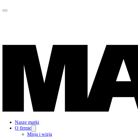
Nasze marki
O firmie
Misja i wizja