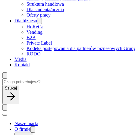
Struktura handlowa
Dla studenta/ucznia
Oferty pracy
Dla biznesu
HoReCa
Vending
B2B
Private Label
Kodeks postępowania dla partnerów biznesowych Grup
RODO
Media
Kontakt
Szukaj
Nasze marki
O firmie