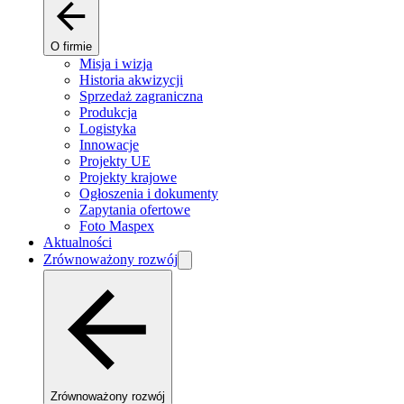
O firmie
Misja i wizja
Historia akwizycji
Sprzedaż zagraniczna
Produkcja
Logistyka
Innowacje
Projekty UE
Projekty krajowe
Ogłoszenia i dokumenty
Zapytania ofertowe
Foto Maspex
Aktualności
Zrównoważony rozwój
Zrównoważony rozwój