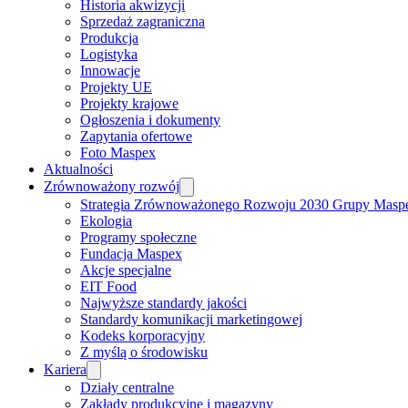
Historia akwizycji
Sprzedaż zagraniczna
Produkcja
Logistyka
Innowacje
Projekty UE
Projekty krajowe
Ogłoszenia i dokumenty
Zapytania ofertowe
Foto Maspex
Aktualności
Zrównoważony rozwój
Strategia Zrównoważonego Rozwoju 2030 Grupy Masp
Ekologia
Programy społeczne
Fundacja Maspex
Akcje specjalne
EIT Food
Najwyższe standardy jakości
Standardy komunikacji marketingowej
Kodeks korporacyjny
Z myślą o środowisku
Kariera
Działy centralne
Zakłady produkcyjne i magazyny