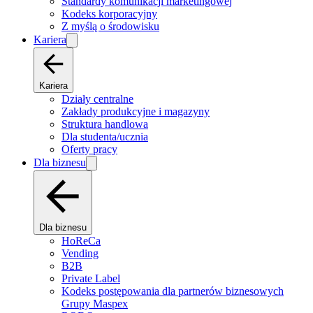
Standardy komunikacji marketingowej
Kodeks korporacyjny
Z myślą o środowisku
Kariera
Kariera
Działy centralne
Zakłady produkcyjne i magazyny
Struktura handlowa
Dla studenta/ucznia
Oferty pracy
Dla biznesu
Dla biznesu
HoReCa
Vending
B2B
Private Label
Kodeks postępowania dla partnerów biznesowych
Grupy Maspex