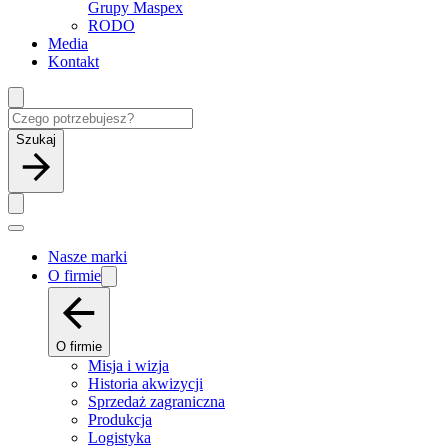
Grupy Maspex
RODO
Media
Kontakt
Szukaj
Nasze marki
O firmie
O firmie
Misja i wizja
Historia akwizycji
Sprzedaż zagraniczna
Produkcja
Logistyka