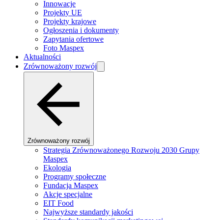
Innowacje
Projekty UE
Projekty krajowe
Ogłoszenia i dokumenty
Zapytania ofertowe
Foto Maspex
Aktualności
Zrównoważony rozwój
Zrównoważony rozwój
Strategia Zrównoważonego Rozwoju 2030 Grupy
Maspex
Ekologia
Programy społeczne
Fundacja Maspex
Akcje specjalne
EIT Food
Najwyższe standardy jakości