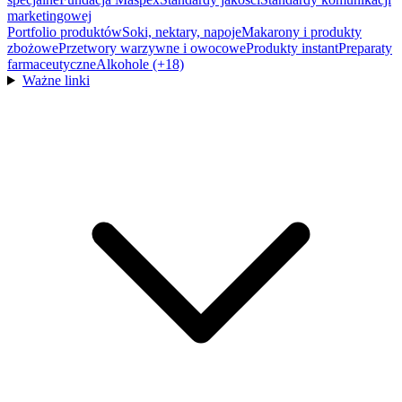
marketingowej
Portfolio produktów
Soki, nektary, napoje
Makarony i produkty
zbożowe
Przetwory warzywne i owocowe
Produkty instant
Preparaty
farmaceutyczne
Alkohole (+18)
Ważne linki