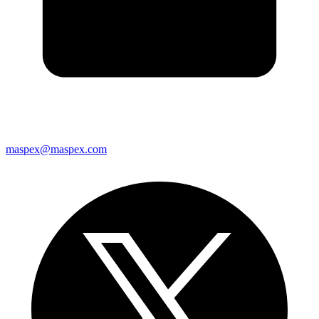
maspex@maspex.com