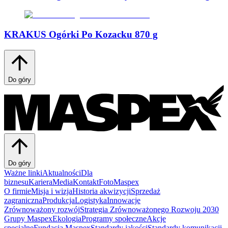
KRAKUS Ogórki Po Kozacku 870 g
Do góry
Do góry
Ważne linki
Aktualności
Dla
biznesu
Kariera
Media
Kontakt
FotoMaspex
O firmie
Misja i wizja
Historia akwizycji
Sprzedaż
zagraniczna
Produkcja
Logistyka
Innowacje
Zrównoważony rozwój
Strategia Zrównoważonego Rozwoju 2030
Grupy Maspex
Ekologia
Programy społeczne
Akcje
specjalne
Fundacja Maspex
Standardy jakości
Standardy komunikacji