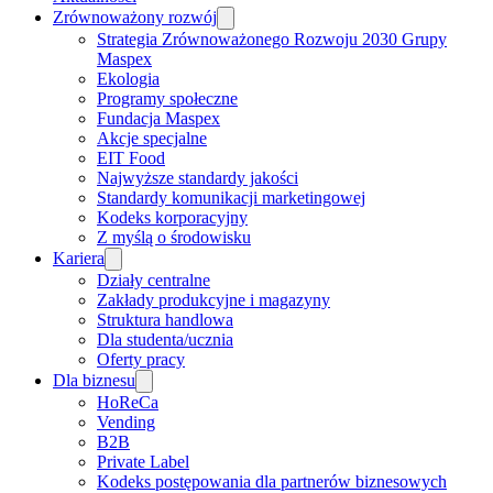
Zrównoważony rozwój
Strategia Zrównoważonego Rozwoju 2030 Grupy
Maspex
Ekologia
Programy społeczne
Fundacja Maspex
Akcje specjalne
EIT Food
Najwyższe standardy jakości
Standardy komunikacji marketingowej
Kodeks korporacyjny
Z myślą o środowisku
Kariera
Działy centralne
Zakłady produkcyjne i magazyny
Struktura handlowa
Dla studenta/ucznia
Oferty pracy
Dla biznesu
HoReCa
Vending
B2B
Private Label
Kodeks postępowania dla partnerów biznesowych